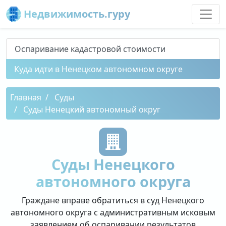
Недвижимость.гуру
Оспаривание кадастровой стоимости
Куда идти в Ненецком автономном округе
Главная
Суды
Суды Ненецкий автономный округ
Суды Ненецкого
автономного округа
Граждане вправе обратиться в суд Ненецкого
автономного округа с административным исковым
заявлением об оспаривании результатов