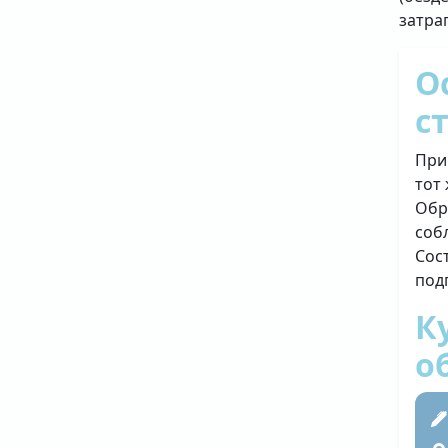
затра
О
с
При
тот
Обр
соб
Сос
под
К
о