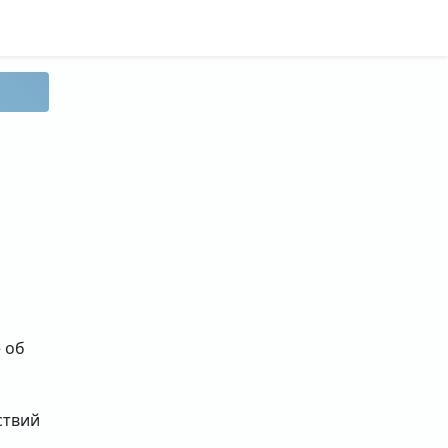
 об
ствий