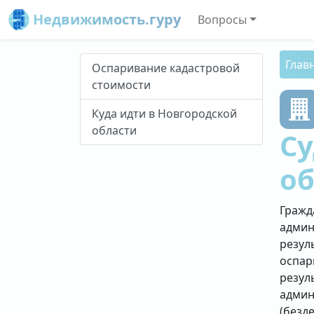
Недвижимость.гуру
Вопросы
Глав
Оспаривание кадастровой
стоимости
Куда идти в Новгородской
области
С
о
Гражд
админ
резул
оспар
резул
админ
(безд