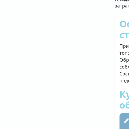
затра
О
с
При
тот
Обр
соб
Сос
под
К
о