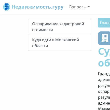
Недвижимость.гуру
Вопросы
Глав
Оспаривание кадастровой
стоимости
Куда идти в Московской
области
С
о
Гражд
админ
резул
оспар
резул
админ
(безд