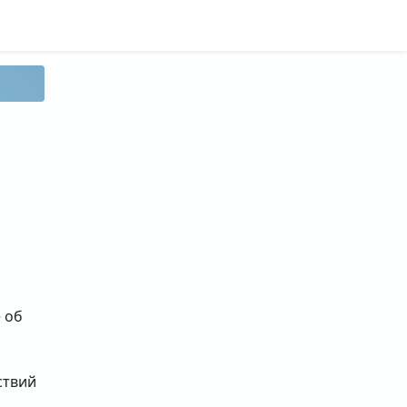
 об
ствий