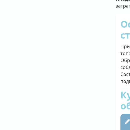
затра
О
с
При
тот
Обр
соб
Сос
под
К
о