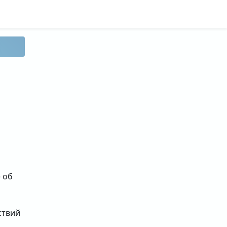
 об
ствий