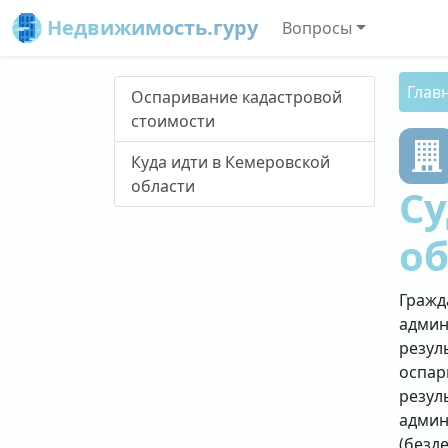
Недвижимость.гуру
Вопросы
Глав
Оспаривание кадастровой
стоимости
Куда идти в Кемеровской
области
С
о
Гражд
админ
резул
оспар
резул
админ
(безд