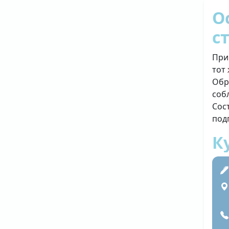
О
с
При
тот
Обр
соб
Сос
под
К