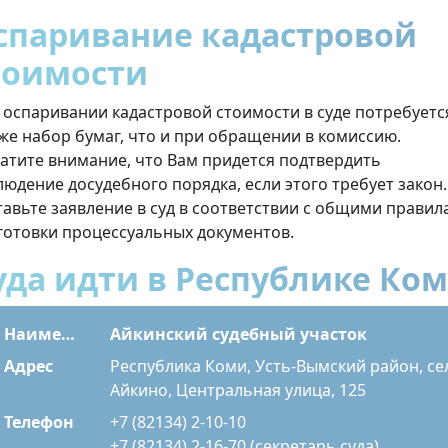
спаривание кадастровой
тоимости
 оспаривании кадастровой стоимости в суде потребуетс
 же набор бумаг, что и при обращении в комиссию.
атите внимание, что Вам придется подтвердить
людение досудебного порядка, если этого требует закон.
тавьте заявление в суд в соответствии с общими прави
готовки процессуальных документов.
уда идти в Республике Ко
Наименование
Айкинский судебный участок
Адрес
Республика Коми, Усть-Вымский район, се
Айкино, Центральная улица, 125
Телефон
+7 (82134) 2-10-10
+7 (82134) 2-16-70 (секретарь суда)