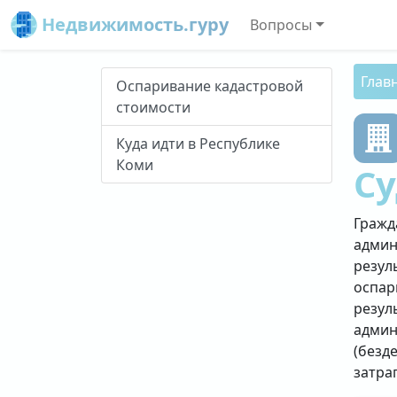
Недвижимость.гуру
Вопросы
Глав
Оспаривание кадастровой
стоимости
Куда идти в Республике
Коми
С
Гражд
админ
резул
оспар
резул
админ
(безд
затра