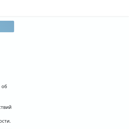
 об
ствий
ости.