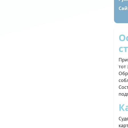
Сай
О
с
При
тот
Обр
соб
Сос
под
К
Суд
кар