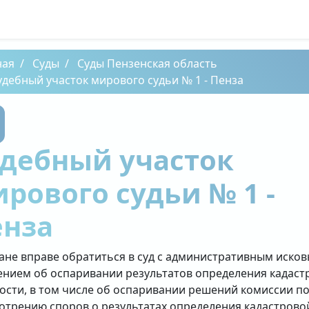
ная
Суды
Суды Пензенская область
удебный участок мирового судьи № 1 - Пенза
дебный участок
рового судьи № 1 -
енза
ане вправе обратиться в суд с административным иско
ением об оспаривании результатов определения кадаст
ости, в том числе об оспаривании решений комиссии п
отрению споров о результатах определения кадастрово