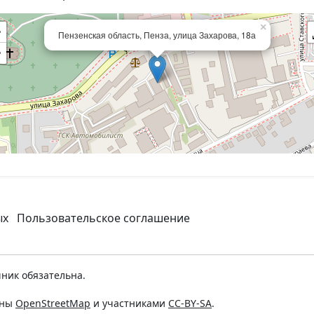
×
+
Пензенская область, Пенза, улица Захарова, 18а
−
ых
Пользовательское соглашение
ник обязательна.
ены
OpenStreetMap
и участниками
CC-BY-SA
.