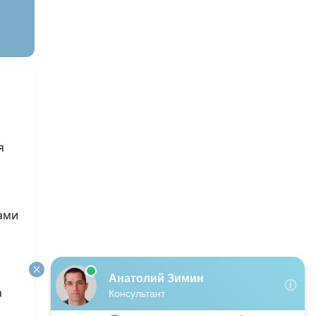
я
лами
а