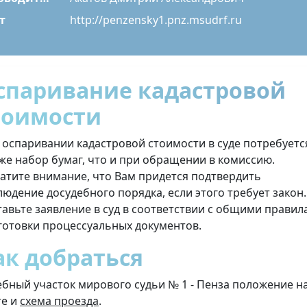
т
http://penzensky1.pnz.msudrf.ru
спаривание кадастровой
тоимости
 оспаривании кадастровой стоимости в суде потребуетс
 же набор бумаг, что и при обращении в комиссию.
атите внимание, что Вам придется подтвердить
людение досудебного порядка, если этого требует закон.
тавьте заявление в суд в соответствии с общими прави
готовки процессуальных документов.
ак добраться
ебный участок мирового судьи № 1 - Пенза положение н
те и
схема проезда
.