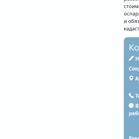
стоим
оспар
и обя
кадас
Ко
На
А
Т
В
раб