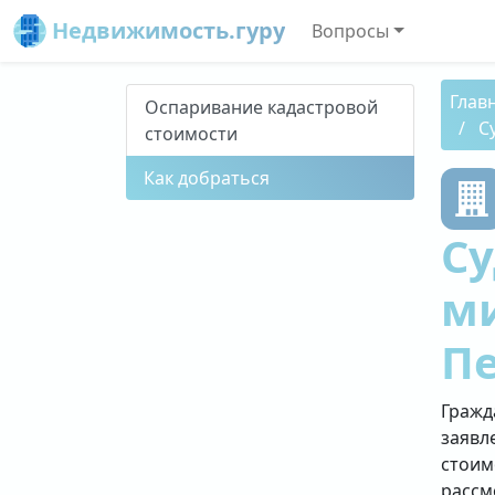
Недвижимость.гуру
Вопросы
Глав
Оспаривание кадастровой
С
стоимости
Как добраться
Су
ми
П
Гражд
заявл
стоим
рассм