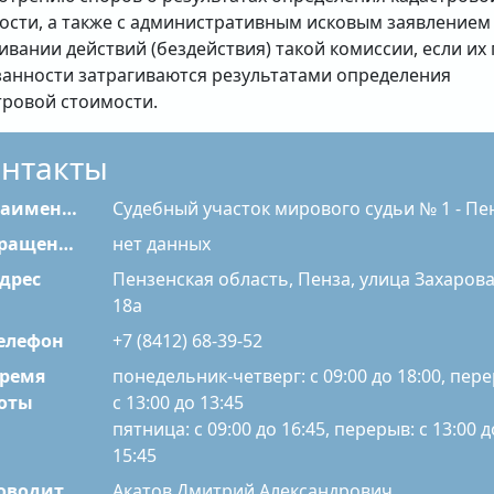
ости, а также с административным исковым заявлением
ивании действий (бездействия) такой комиссии, если их
занности затрагиваются результатами определения
тровой стоимости.
нтакты
именование
Судебный участок мирового судьи № 1 - Пе
Сокращенное наименование
нет данных
дрес
Пензенская область, Пенза, улица Захарова
18а
елефон
+7 (8412) 68-39-52
ремя
понедельник-четверг: с 09:00 до 18:00, пер
с 13:00 до 13:45
оты
пятница: с 09:00 до 16:45, перерыв: с 13:00 д
15:45
Руководитель
Акатов Дмитрий Александрович