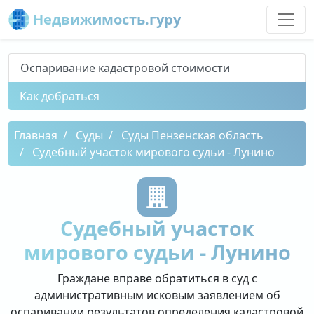
Недвижимость.гуру
Оспаривание кадастровой стоимости
Как добраться
Главная
Суды
Суды Пензенская область
Судебный участок мирового судьи - Лунино
Судебный участок
мирового судьи - Лунино
Граждане вправе обратиться в суд с
административным исковым заявлением об
оспаривании результатов определения кадастровой