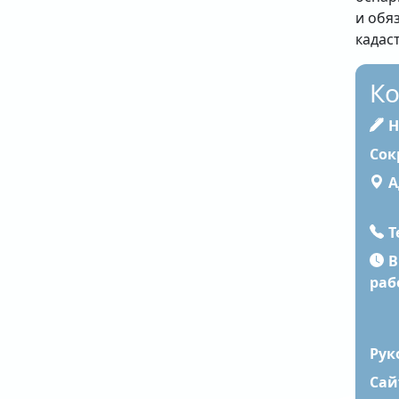
и обя
кадас
Ко
На
А
Т
В
раб
Сай