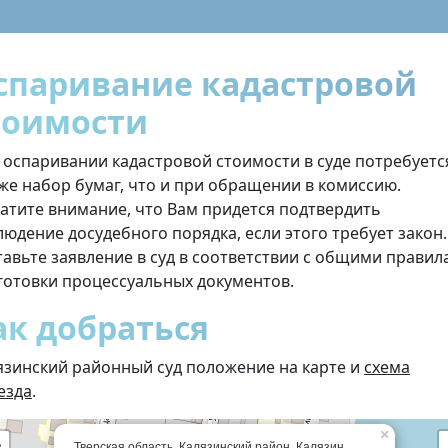
спаривание кадастровой
тоимости
 оспаривании кадастровой стоимости в суде потребуетс
 же набор бумаг, что и при обращении в комиссию.
атите внимание, что Вам придется подтвердить
людение досудебного порядка, если этого требует закон.
тавьте заявление в суд в соответствии с общими прави
готовки процессуальных документов.
ак добраться
язинский районный суд положение на карте и
схема
езда
.
×
+
Тверская область, Калязинский район, Калязин,