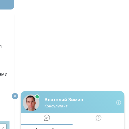
я
лами