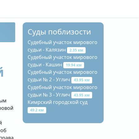
Суды поблизости
Судебный участок мирового
судьи - Калязин
2.35 км
Судебный участок мирового
судьи - Кашин
19.94 км
й
Судебный участок мирового
судьи № 2 - Углич
43.95 км
Судебный участок мирового
судьи № 3 - Углич
43.95 км
вым
Кимрский городской суд
ровой
49.2 км
о
й
 об
 права