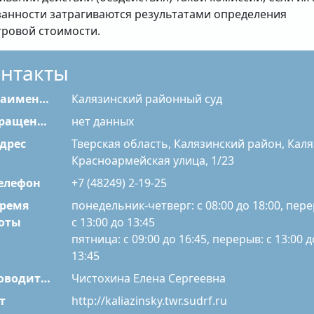
занности затрагиваются результатами определения
тровой стоимости.
нтакты
именование
Калязинский районный суд
Сокращенное наименование
нет данных
дрес
Тверская область, Калязинский район, Каля
Красноармейская улица, 1/23
елефон
+7 (48249) 2-19-25
ремя
понедельник-четверг: с 08:00 до 18:00, пер
с 13:00 до 13:45
оты
пятница: с 09:00 до 16:45, перерыв: с 13:00 д
13:45
Руководитель
Чистохина Елена Сергеевна
т
http://kaliazinsky.twr.sudrf.ru