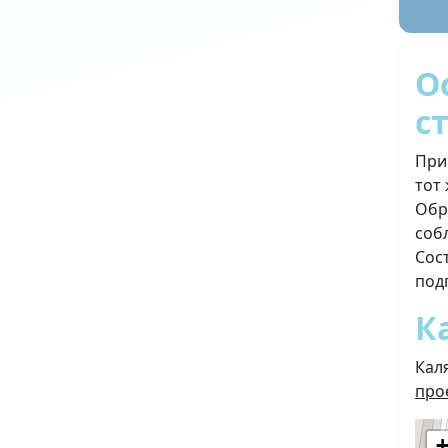
О
с
При
тот
Обр
соб
Сос
под
К
Кал
про