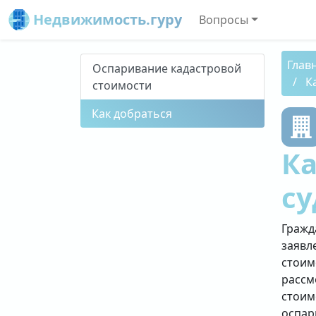
Недвижимость.гуру
Вопросы
Глав
Оспаривание кадастровой
К
стоимости
Как добраться
К
су
Гражд
заявл
стоим
рассм
стоим
оспар