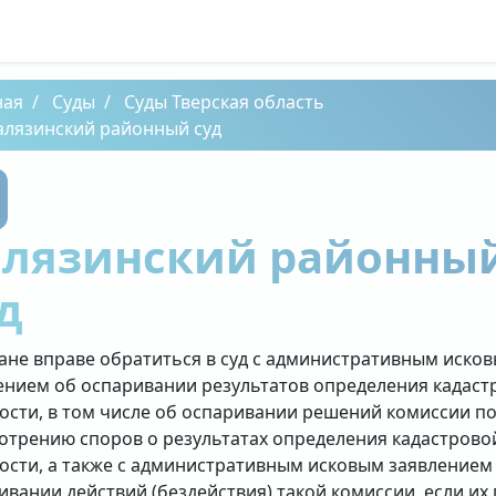
ная
Суды
Суды Тверская область
алязинский районный суд
алязинский районны
д
ане вправе обратиться в суд с административным иско
ением об оспаривании результатов определения кадаст
ости, в том числе об оспаривании решений комиссии п
отрению споров о результатах определения кадастрово
ости, а также с административным исковым заявлением
ивании действий (бездействия) такой комиссии, если их