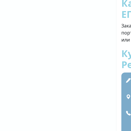
К
Е
Зак
пор
или
К
Р