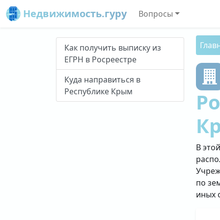
Недвижимость.гуру
Вопросы
Глав
Как получить выписку из
ЕГРН в Росреестре
Куда направиться в
Республике Крым
Ро
К
В это
распо
Учреж
по зе
иных 