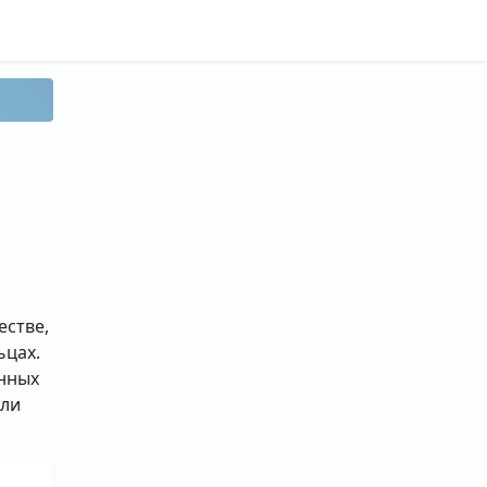
естве,
ьцах.
анных
или