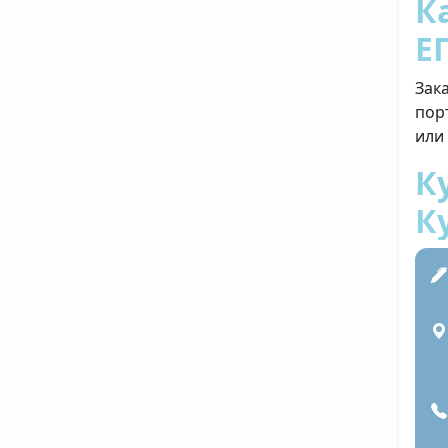
К
Е
Зак
пор
или
К
К