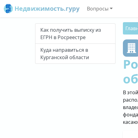
Недвижимость.гуру
Вопросы
Глав
Как получить выписку из
ЕГРН в Росреестре
Куда направиться в
Курганской области
Ро
о
В это
распо
владе
фонда
касаю