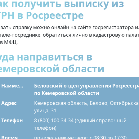
ак получить выписку из
ГРН в Росреестре
азать справку можно онлайн на сайте госрегистратора и
тале-посреднике, обратиться лично в кадастровую пала
 в МФЦ.
уда направиться в
емеровской области
Наименование
Беловский отдел управления Росреестр
по Кемеровской области
Адрес
Кемеровская область, Белово, Октябрьска
улица, 31
Телефон
8 (800) 100-34-34 (единый справочный
телефон)
Время
понедельник-четверг: с 08:30 до 17:30