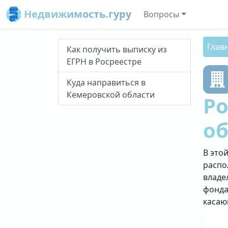
Недвижимость.гуру
Вопросы
Глав
Как получить выписку из
ЕГРН в Росреестре
Куда направиться в
Кемеровской области
Ро
о
В это
распо
владе
фонда
касаю