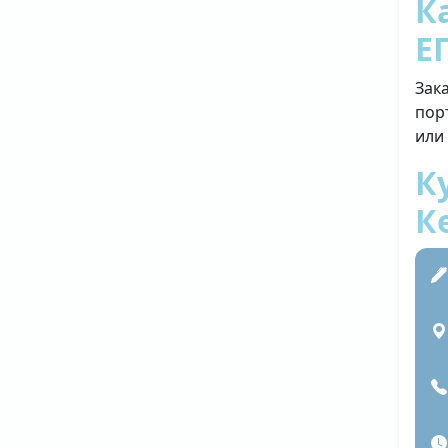
К
Е
Зак
пор
или
К
К