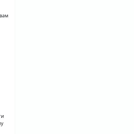
 вам
ти
му