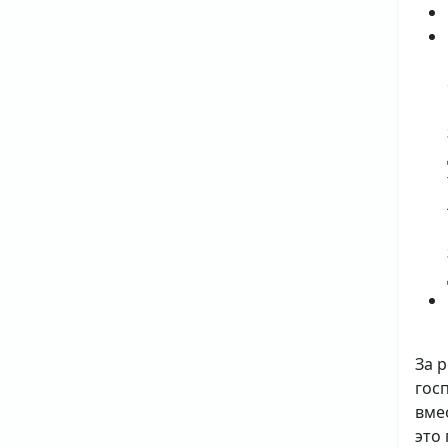
За 
гос
вме
это