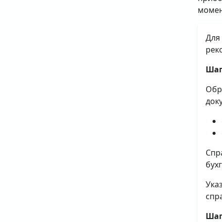
момен
Для
рек
Шаг
Обр
док
Спр
бух
Ука
спр
Шаг