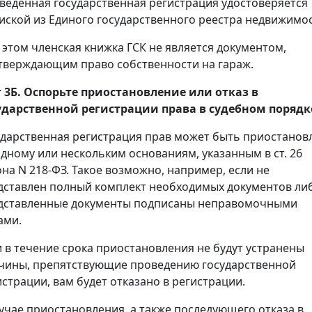
веденная государственная регистрация удостоверяется
иской из Единого государственного реестра недвижимос
 этом членская книжка ГСК не является документом,
тверждающим право собственности на гараж.
 3Б. Оспорьте приостановление или отказ в
ударственной регистрации права в судебном порядк
ударственная регистрация прав может быть приостанов
одному или нескольким основаниям, указанным в ст. 26
она N 218-ФЗ. Такое возможно, например, если не
дставлен полный комплект необходимых документов ли
дставленные документы подписаны неправомочными
ами.
и в течение срока приостановления не будут устранены
чины, препятствующие проведению государственной
истрации, вам будет отказано в регистрации.
лучае приостановления, а также последующего отказа в