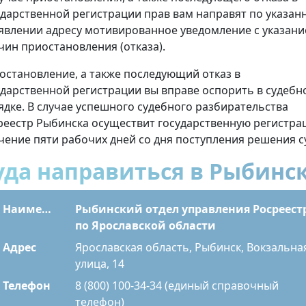
ударственной регистрации прав вам направят по указан
аявлении адресу мотивированное уведомление с указан
чин приостановления (отказа).
остановление, а также последующий отказ в
ударственной регистрации вы вправе оспорить в судебн
ядке. В случае успешного судебного разбирательства
реестр Рыбинска осуществит государственную регистр
ечение пяти рабочих дней со дня поступления решения с
уда направиться в Рыбинс
Наименование
Рыбинский отдел управления Росреест
по Ярославской области
Адрес
Ярославская область, Рыбинск, Вокзальна
улица, 14
Телефон
8 (800) 100-34-34 (единый справочный
телефон)