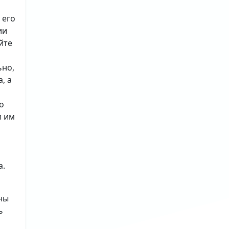
 его
ии
йте
ьно,
, а
о
м им
а.
ны
ь