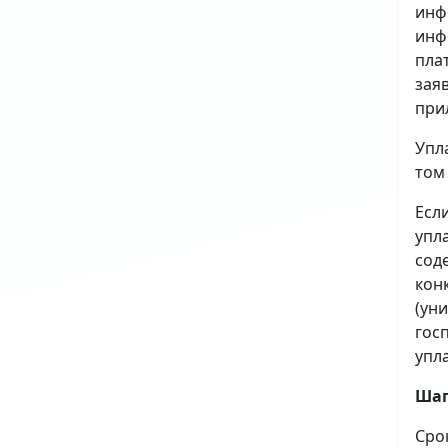
инф
инф
пла
зая
при
Упл
том
Есл
упл
сод
кон
(ун
гос
упл
Шаг
Сро