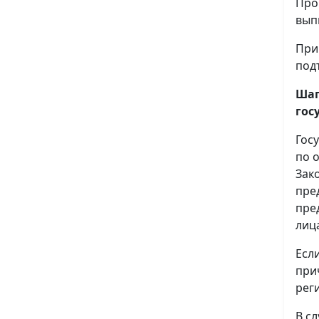
Про
вып
При
под
Шаг
гос
Гос
по 
Зак
пре
пре
лиц
Есл
при
рег
В с