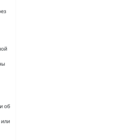
рез
ной
ны
и об
 или