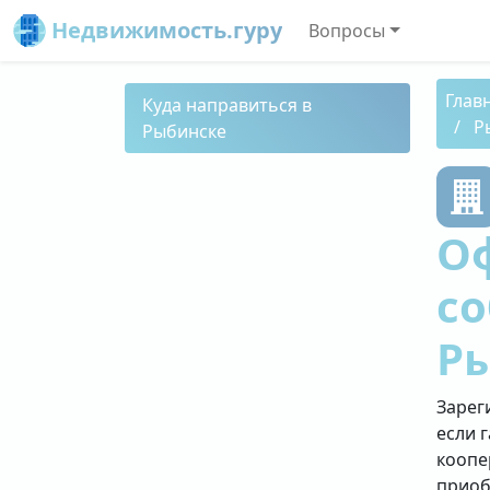
Недвижимость.гуру
Вопросы
Глав
Куда направиться в
Р
Рыбинске
О
со
Р
Зарег
если 
коопе
приоб