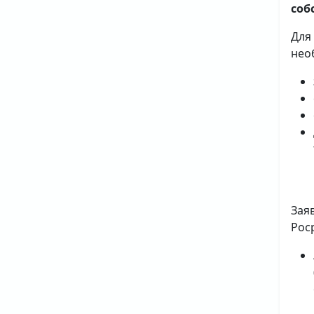
соб
Для
нео
Зая
Рос