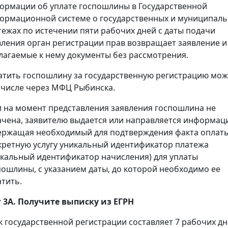
ормации об уплате госпошлины в Государственной
ормационной системе о государственных и муниципал
тежах по истечении пяти рабочих дней с даты подачи
вления орган регистрации прав возвращает заявление и
лагаемые к нему документы без рассмотрения.
атить госпошлину за государственную регистрацию мож
 числе через МФЦ Рыбинска.
и на момент представления заявления госпошлина не
ачена, заявителю выдается или направляется информац
ержащая необходимый для подтверждения факта оплаты
кретную услугу уникальный идентификатор платежа
икальный идентификатор начисления) для уплаты
пошлины, с указанием даты, до которой необходимо ее
атить.
 3А. Получите выписку из ЕГРН
к государственной регистрации составляет 7 рабочих дн