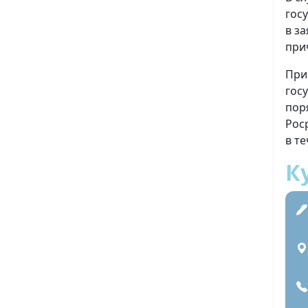
гос
в з
при
При
гос
пор
Рос
в т
К