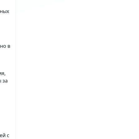
ьных
но в
ия,
 за
ей с