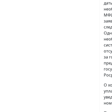
дат
нео
МФЦ
зая
сле
Одн
нео
сис
отс
за 
пре
гос
Рос
О х
упл
уве
ном