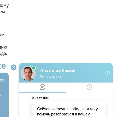
ному
ием
ом
ацию
уда.
ке
ра
я