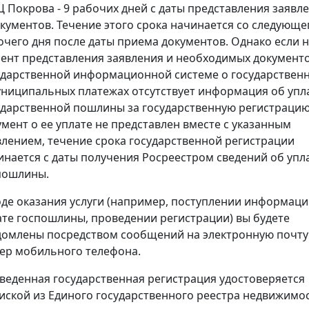
 Покрова - 9 рабочих дней с даты представления заявл
окументов. Течение этого срока начинается со следующе
очего дня после даты приема документов. Однако если 
ент представления заявления и необходимых документо
ударственной информационной системе о государствен
униципальных платежах отсутствует информация об упл
ударственной пошлины за государственную регистрацию
умент о ее уплате не представлен вместе с указанным
влением, течение срока государственной регистрации
инается с даты получения Росреестром сведений об упл
пошлины.
оде оказания услуги (например, поступлении информаци
ате госпошлины, проведении регистрации) вы будете
домлены посредством сообщений на электронную почту
ер мобильного телефона.
веденная государственная регистрация удостоверяется
иской из Единого государственного реестра недвижимос