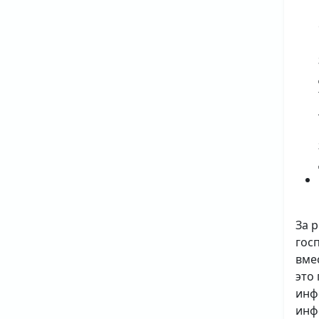
За 
гос
вме
это
инф
инф