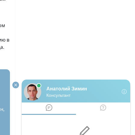
ом
ию в
а.
е
н,