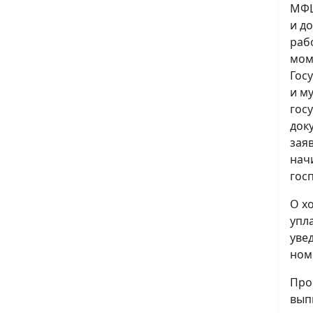
МФЦ
и д
раб
мом
Гос
и м
гос
док
зая
нач
гос
О х
упл
уве
ном
Про
вып