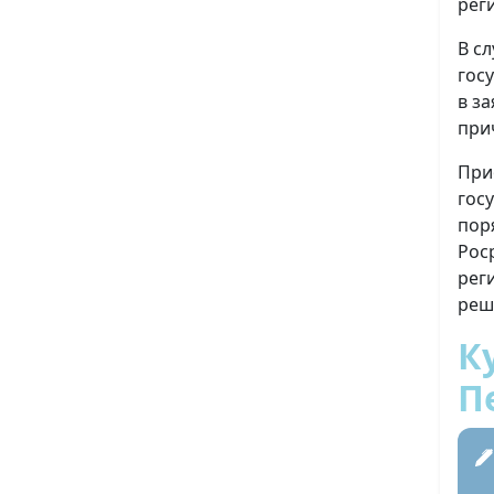
рег
В с
гос
в з
при
При
гос
пор
Рос
рег
реш
К
П