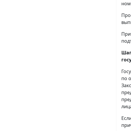
ном
Про
вып
При
под
Шаг
гос
Гос
по 
Зак
пре
пре
лиц
Есл
при