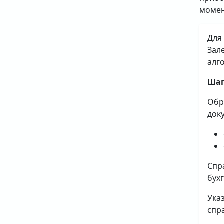
момен
Для
Зал
алг
Шаг
Обр
док
Спр
бух
Ука
спр