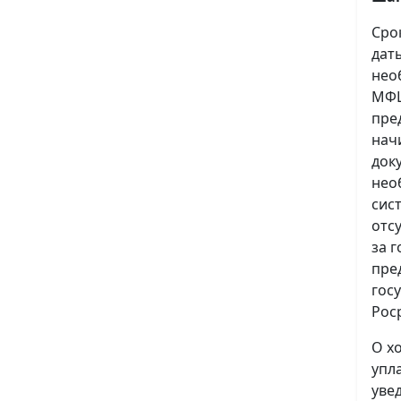
Сро
дат
нео
МФЦ
пре
нач
док
нео
сис
отс
за 
пре
гос
Рос
О х
упл
уве