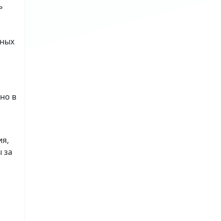
ь
ьных
но в
ия,
 за