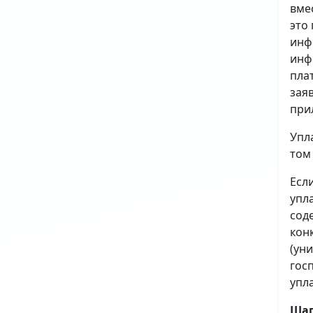
вме
это
инф
инф
пла
зая
при
Упл
том
Есл
упл
сод
кон
(ун
гос
упл
Шаг