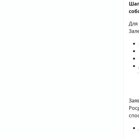
Шаг
соб
Для
Зал
Зая
Рос
спо