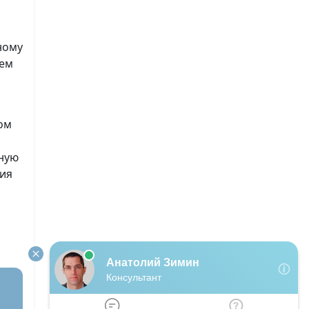
ному
ием
ом
нную
ния