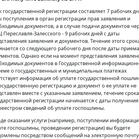
к государственной регистрации составляет 7 рабочих дн
ы поступления в орган регистрации прав заявления и
бходимых документов, а в случае подачи документов че
 Переславля-Залесского - 9 рабочих дней с даты
дставления заявления и документов. Течение этого срок
инается со следующего рабочего дня после даты прием
ументов. Однако если на момент представления заявлен
бходимых документов в Государственной информацион
теме о государственных и муниципальных платежах
утствует информация об уплате государственной пошли
государственную регистрацию и документ о ее уплате не
дставлен вместе с указанным заявлением, течение срока
ударственной регистрации начинается с даты получения
реестром сведений об уплате госпошлины.
оде оказания услуги (например, поступлении информаци
ате госпошлины, проведении регистрации) вы будете
домлены посредством сообщений на электронную почту