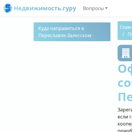
Недвижимость.гуру
Вопросы
Глав
Куда направиться в
П
Переславле-Залесском
О
со
Пе
Зарег
если 
коопе
приоб