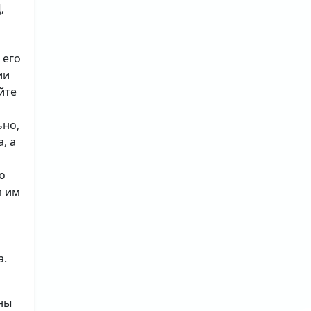
,
 его
ии
йте
ьно,
, а
о
м им
а.
ны