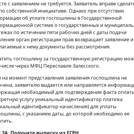
сте с заявлением не требуется. Заявитель вправе сделат
 по собственной инициативе. Однако при отсутствии
ормации об уплате госпошлины в Государственной
ормационной системе о государственных и муниципал
тежах по истечении пяти рабочих дней с даты подачи
вления орган регистрации прав возвращает заявление и
лагаемые к нему документы без рассмотрения.
атить госпошлину за государственную регистрацию мож
 числе через МФЦ Переславля-Залесского.
и на момент представления заявления госпошлина не
ачена, заявителю выдается или направляется информац
ержащая необходимый для подтверждения факта оплаты
кретную услугу уникальный идентификатор платежа
икальный идентификатор начисления) для уплаты
пошлины, с указанием даты, до которой необходимо ее
атить.
 3А. Получите выписку из ЕГРН