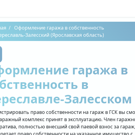
ная
Оформление гаража в собственность
ереславль-Залесский (Ярославская область)
формление гаража в
бственность в
реславле-Залесском
истрировать право собственности на гараж в ГСК вы см
гаражный комплекс принят в эксплуатацию. Член гаражн
ратива, полностью внесший свой паевой взнос за гараж
ретает право собственности на указанное имущество с