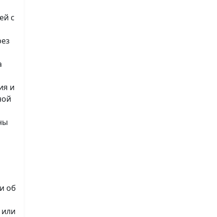
ей с
рез
а
а
ия и
ной
ны
и об
 или