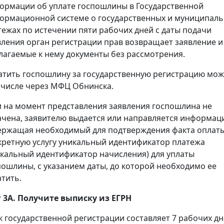
ормации об уплате госпошлины в Государственной
ормационной системе о государственных и муниципал
тежах по истечении пяти рабочих дней с даты подачи
вления орган регистрации прав возвращает заявление и
лагаемые к нему документы без рассмотрения.
атить госпошлину за государственную регистрацию мож
 числе через МФЦ Обнинска.
и на момент представления заявления госпошлина не
ачена, заявителю выдается или направляется информац
ержащая необходимый для подтверждения факта оплаты
кретную услугу уникальный идентификатор платежа
икальный идентификатор начисления) для уплаты
пошлины, с указанием даты, до которой необходимо ее
атить.
 3А. Получите выписку из ЕГРН
к государственной регистрации составляет 7 рабочих дн