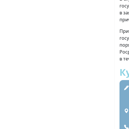
гос
в з
при
При
гос
пор
Рос
в т
К