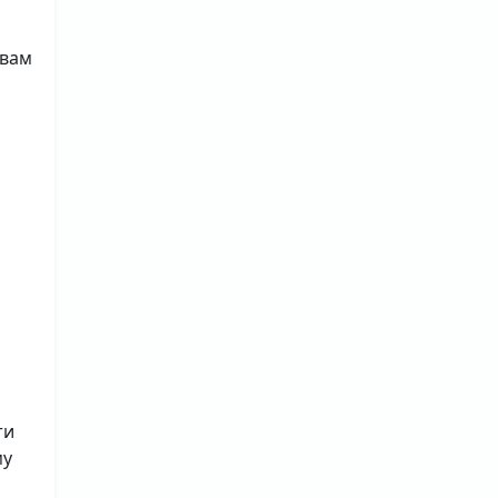
 вам
ти
му