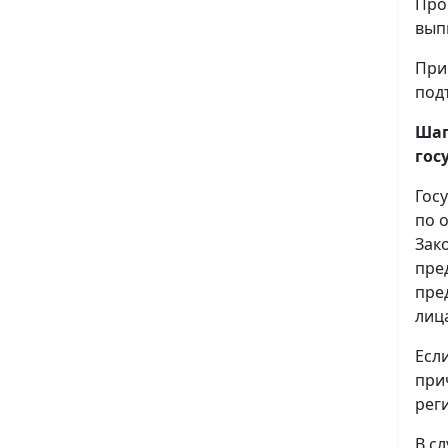
Про
вып
При
под
Шаг
гос
Гос
по 
Зак
пре
пре
лиц
Есл
при
рег
В с