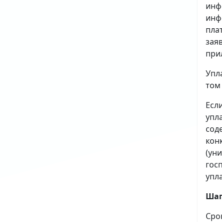
инф
инф
пла
зая
при
Упл
том
Есл
упл
сод
кон
(ун
гос
упл
Шаг
Сро