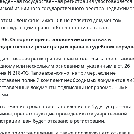
веденная государственная регистрация удостоверяется
иской из Единого государственного реестра недвижимос
 этом членская книжка ГСК не является документом,
тверждающим право собственности на гараж.
 3Б. Оспорьте приостановление или отказ в
ударственной регистрации права в судебном порядк
ударственная регистрация прав может быть приостанов
одному или нескольким основаниям, указанным в ст. 26
она N 218-ФЗ. Такое возможно, например, если не
дставлен полный комплект необходимых документов ли
дставленные документы подписаны неправомочными
ами.
и в течение срока приостановления не будут устранены
чины, препятствующие проведению государственной
истрации, вам будет отказано в регистрации.
лучае приостановления, а также последующего отказа в