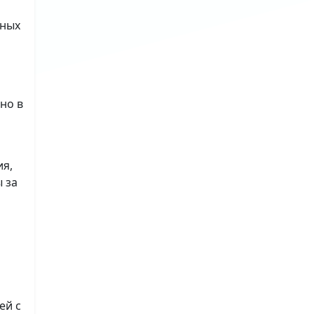
ьных
но в
ия,
 за
ей с