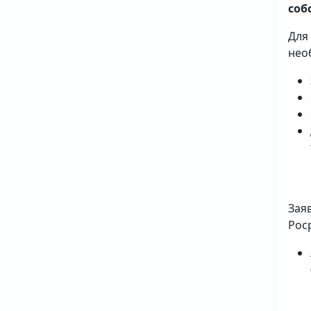
соб
Для
нео
Зая
Рос