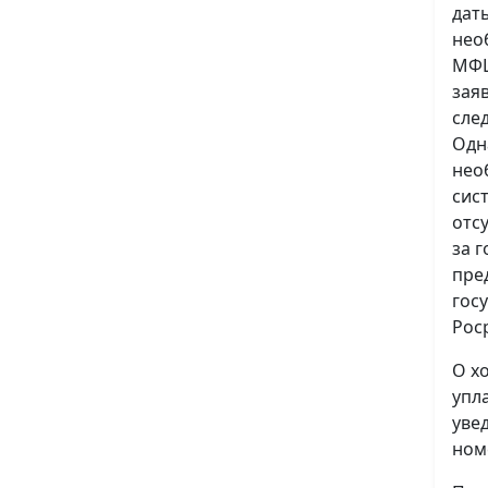
дат
нео
МФЦ
зая
сле
Одн
нео
сис
отс
за 
пре
гос
Рос
О х
упл
уве
ном