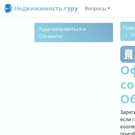
Недвижимость.гуру
Вопросы
Глав
Куда направиться в
О
Обнинске
О
со
О
Зарег
если 
коопе
приоб