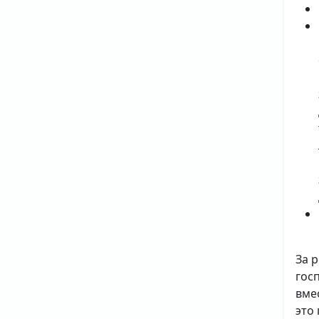
За 
гос
вме
это