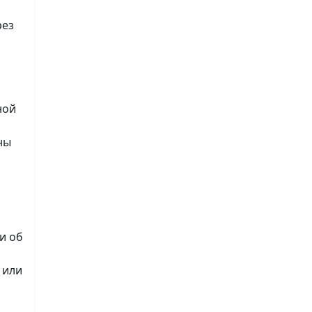
рез
ной
ны
и об
 или