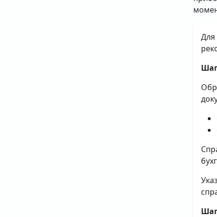
момен
Для
рек
Шаг
Обр
док
Спр
бух
Ука
спр
Шаг