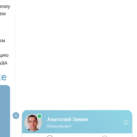
ному
ием
ом
ацию
уда.
ке