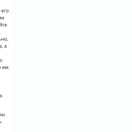
 его
ии
йте
ьно,
, а
о
м им
а.
ны
ь