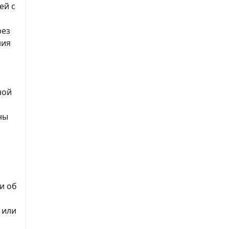
ей с
рез
ния
ной
ны
и об
 или