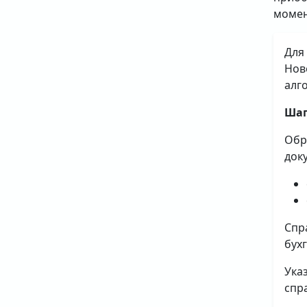
момен
Для
Нов
алг
Шаг
Обр
док
Спр
бух
Ука
спр