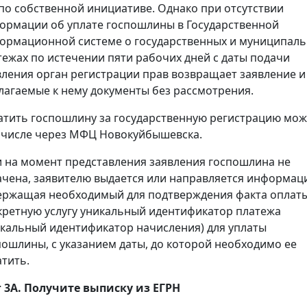
 по собственной инициативе. Однако при отсутствии
ормации об уплате госпошлины в Государственной
ормационной системе о государственных и муниципал
тежах по истечении пяти рабочих дней с даты подачи
вления орган регистрации прав возвращает заявление и
лагаемые к нему документы без рассмотрения.
атить госпошлину за государственную регистрацию мож
 числе через МФЦ Новокуйбышевска.
и на момент представления заявления госпошлина не
ачена, заявителю выдается или направляется информац
ержащая необходимый для подтверждения факта оплаты
кретную услугу уникальный идентификатор платежа
икальный идентификатор начисления) для уплаты
пошлины, с указанием даты, до которой необходимо ее
атить.
 3А. Получите выписку из ЕГРН