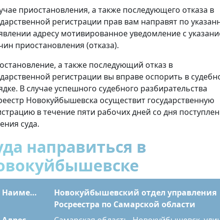
лучае приостановления, а также последующего отказа в
ударственной регистрации прав вам направят по указан
аявлении адресу мотивированное уведомление с указан
чин приостановления (отказа).
остановление, а также последующий отказ в
ударственной регистрации вы вправе оспорить в судебн
ядке. В случае успешного судебного разбирательства
реестр Новокуйбышевска осуществит государственную
истрацию в течение пяти рабочих дней со дня поступле
ения суда.
уда направиться в
овокуйбышевске
Наименование
Новокуйбышевский отдел управления
Росреестра по Самарской области