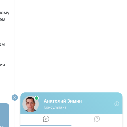
ному
ием
ом
ния