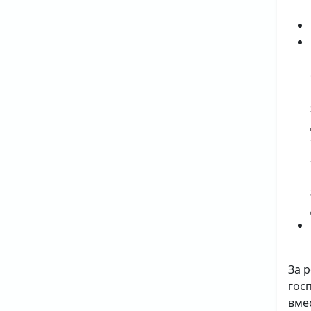
За 
гос
вме