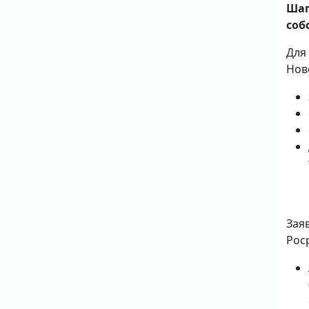
Шаг
соб
Для
Нов
Зая
Рос