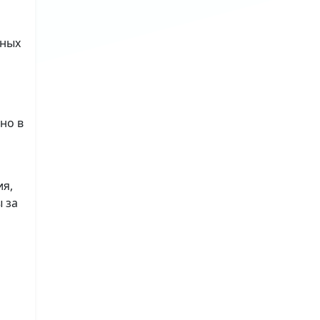
ьных
но в
ия,
 за