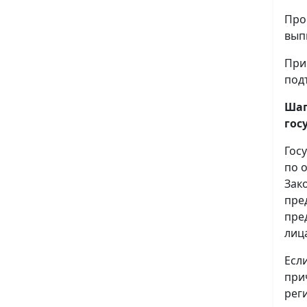
Про
вып
При
под
Шаг
гос
Гос
по 
Зак
пре
пре
лиц
Есл
при
рег