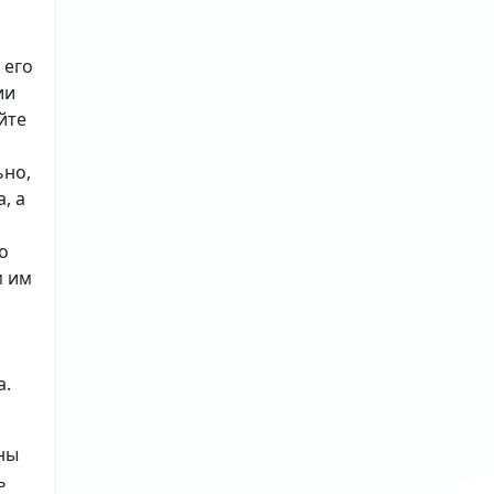
 его
ии
йте
ьно,
, а
о
м им
а.
ны
ь