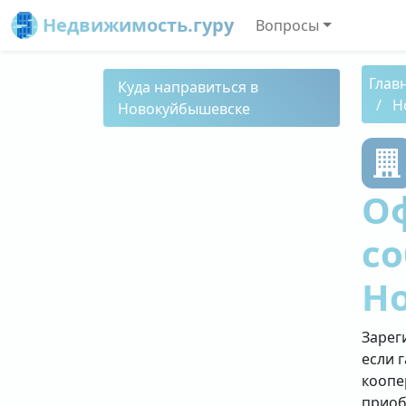
Недвижимость.гуру
Вопросы
Глав
Куда направиться в
Н
Новокуйбышевске
О
со
Н
Зарег
если 
коопе
приоб