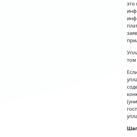
это
инф
инф
пла
зая
при
Упл
том
Есл
упл
сод
кон
(ун
гос
упл
Шаг