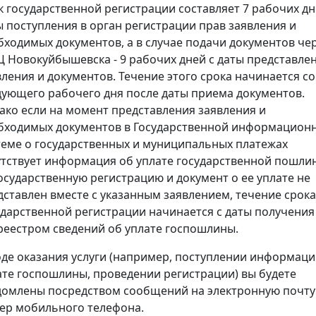
к государственной регистрации составляет 7 рабочих дн
ы поступления в орган регистрации прав заявления и
бходимых документов, а в случае подачи документов че
 Новокуйбышевска - 9 рабочих дней с даты представле
вления и документов. Течение этого срока начинается со
дующего рабочего дня после даты приема документов.
ако если на момент представления заявления и
бходимых документов в Государственной информацион
теме о государственных и муниципальных платежах
утствует информация об уплате государственной пошли
государственную регистрацию и документ о ее уплате не
дставлен вместе с указанным заявлением, течение срока
ударственной регистрации начинается с даты получения
реестром сведений об уплате госпошлины.
оде оказания услуги (например, поступлении информаци
ате госпошлины, проведении регистрации) вы будете
домлены посредством сообщений на электронную почту
ер мобильного телефона.