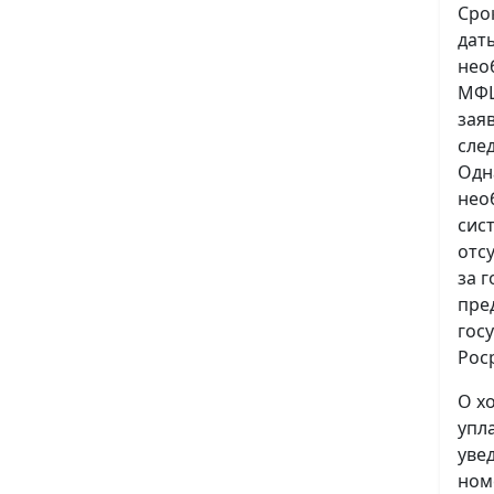
Сро
дат
нео
МФЦ
зая
сле
Одн
нео
сис
отс
за 
пре
гос
Рос
О х
упл
уве
ном