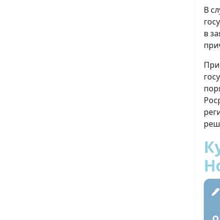
В с
гос
в з
при
При
гос
пор
Рос
рег
реш
К
Н