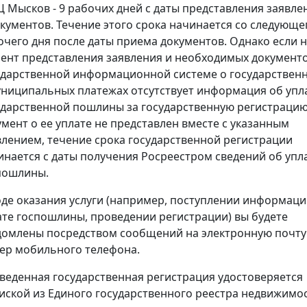
 Мысков - 9 рабочих дней с даты представления заявле
окументов. Течение этого срока начинается со следующе
очего дня после даты приема документов. Однако если 
ент представления заявления и необходимых документо
ударственной информационной системе о государствен
униципальных платежах отсутствует информация об упл
ударственной пошлины за государственную регистрацию
умент о ее уплате не представлен вместе с указанным
влением, течение срока государственной регистрации
инается с даты получения Росреестром сведений об упл
пошлины.
оде оказания услуги (например, поступлении информаци
ате госпошлины, проведении регистрации) вы будете
домлены посредством сообщений на электронную почту
ер мобильного телефона.
веденная государственная регистрация удостоверяется
иской из Единого государственного реестра недвижимос