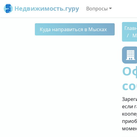
Недвижимость.гуру
Вопросы
Глав
Куда направиться в Мысках
М
О
со
Зарег
если 
коопе
приоб
момен