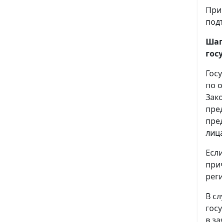
При
под
Шаг
гос
Гос
по 
Зак
пре
пре
лиц
Есл
при
рег
В с
гос
в з