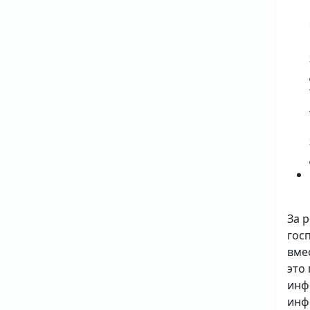
За 
гос
вме
это
инф
инф