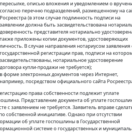
пересылке, описью вложения и уведомлением о вручен
согласно перечню подразделений, размещенному на са
Росреестра (в этом случае подлинность подписи на
заявлении должна быть засвидетельствована нотариал
доверенность представителя нотариально удостоверена
также приложены копии документов, удостоверяющих
личность. В случае направления нотариусом заявления 
государственной регистрации прав, подписи на которо
засвидетельствованы, нотариальное удостоверение
договора купли-продажи не требуется);
в форме электронных документов через Интернет,
например, посредством официального сайта Росреестр
регистрацию права собственности подлежит уплате
пошлина. Представление документа об уплате госпошли
сте с заявлением не требуется. Заявитель вправе сделат
 по собственной инициативе. Однако при отсутствии
ормации об уплате госпошлины в Государственной
ормационной системе о государственных и муниципал