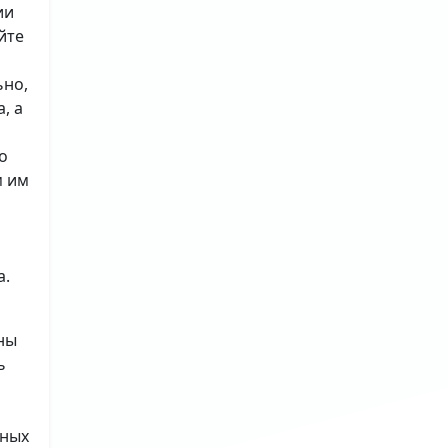
ии
йте
ьно,
, а
о
м им
а.
ны
ь
ьных