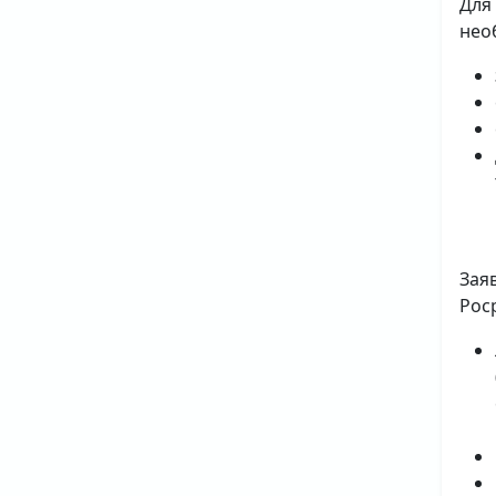
Для
нео
Зая
Рос