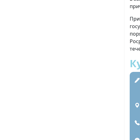
при
При
гос
пор
Рос
теч
К