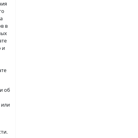
ния
го
на
в в
ных
ате
 и
ате
и об
 или
ти.