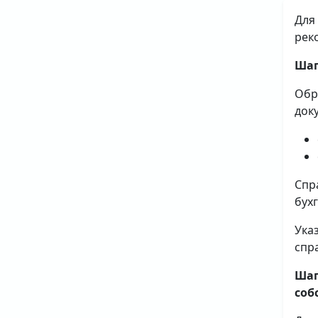
Для
рек
Шаг
Обр
док
Спр
бух
Ука
спр
Шаг
соб