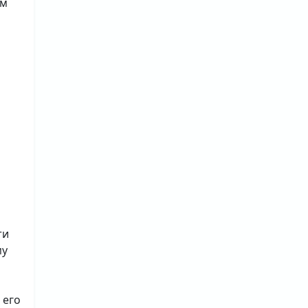
ам
ти
му
 его