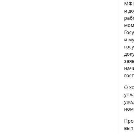
МФЦ
и д
раб
мом
Гос
и м
гос
док
зая
нач
гос
О х
упл
уве
ном
Про
вып