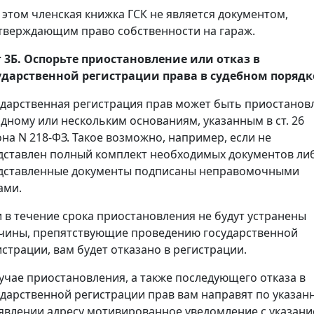
 этом членская книжка ГСК не является документом,
тверждающим право собственности на гараж.
 3Б. Оспорьте приостановление или отказ в
ударственной регистрации права в судебном порядк
ударственная регистрация прав может быть приостанов
одному или нескольким основаниям, указанным в ст. 26
она N 218-ФЗ. Такое возможно, например, если не
дставлен полный комплект необходимых документов ли
дставленные документы подписаны неправомочными
ами.
и в течение срока приостановления не будут устранены
чины, препятствующие проведению государственной
истрации, вам будет отказано в регистрации.
лучае приостановления, а также последующего отказа в
ударственной регистрации прав вам направят по указан
аявлении адресу мотивированное уведомление с указан