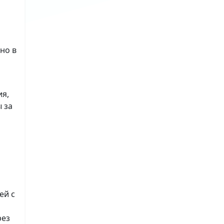
но в
ия,
 за
ей с
рез