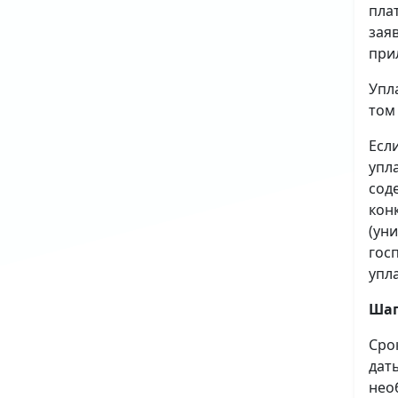
пла
зая
при
Упл
том
Есл
упл
сод
кон
(ун
гос
упл
Шаг
Сро
дат
нео