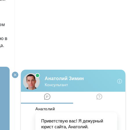
ом
ю в
а.
й