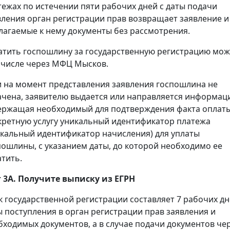
тежах по истечении пяти рабочих дней с даты подачи
вления орган регистрации прав возвращает заявление и
лагаемые к нему документы без рассмотрения.
атить госпошлину за государственную регистрацию мож
 числе через МФЦ Мысков.
и на момент представления заявления госпошлина не
ачена, заявителю выдается или направляется информац
ержащая необходимый для подтверждения факта оплаты
кретную услугу уникальный идентификатор платежа
икальный идентификатор начисления) для уплаты
пошлины, с указанием даты, до которой необходимо ее
атить.
 3А. Получите выписку из ЕГРН
к государственной регистрации составляет 7 рабочих дн
ы поступления в орган регистрации прав заявления и
бходимых документов, а в случае подачи документов че