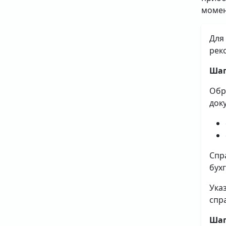
момен
Для
рек
Шаг
Обр
док
Спр
бух
Ука
спр
Шаг