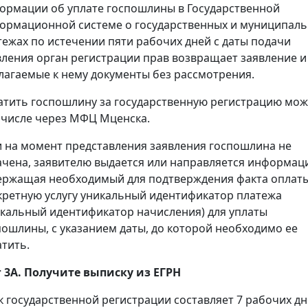
ормации об уплате госпошлины в Государственной
ормационной системе о государственных и муниципал
тежах по истечении пяти рабочих дней с даты подачи
вления орган регистрации прав возвращает заявление и
лагаемые к нему документы без рассмотрения.
атить госпошлину за государственную регистрацию мож
 числе через МФЦ Мценска.
и на момент представления заявления госпошлина не
ачена, заявителю выдается или направляется информац
ержащая необходимый для подтверждения факта оплаты
кретную услугу уникальный идентификатор платежа
икальный идентификатор начисления) для уплаты
пошлины, с указанием даты, до которой необходимо ее
атить.
 3А. Получите выписку из ЕГРН
к государственной регистрации составляет 7 рабочих дн