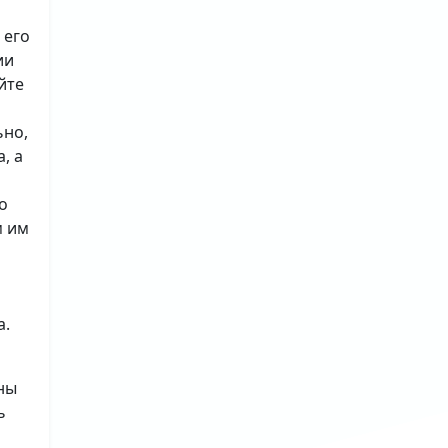
 его
ии
йте
ьно,
, а
о
м им
а.
ны
ь