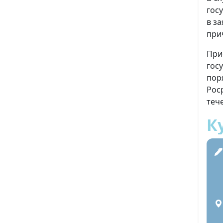
гос
в з
при
При
гос
пор
Рос
теч
К