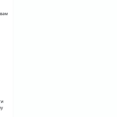
 вам
ти
му