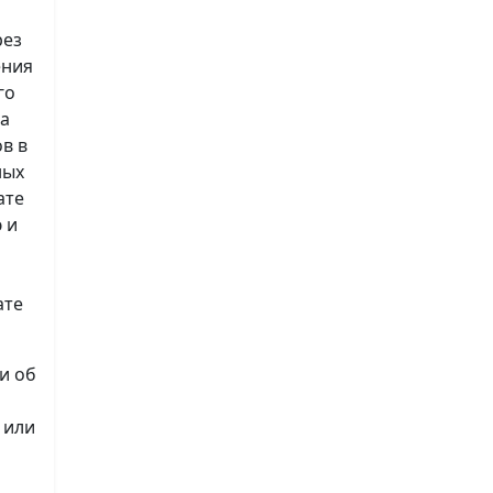
рез
ения
го
на
в в
ных
ате
 и
ате
и об
 или