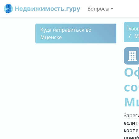
Недвижимость.гуру
Вопросы
Глав
Куда направиться во
М
Мценске
О
со
М
Зарег
если 
коопе
приоб