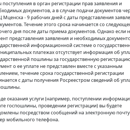
ы поступления в орган регистрации прав заявления и
бходимых документов, а в случае подачи документов че
 Мценска - 9 рабочих дней с даты представления заявл
окументов. Течение этого срока начинается со следующе
очего дня после даты приема документов. Однако если 
ент представления заявления и необходимых документо
ударственной информационной системе о государствен
униципальных платежах отсутствует информация об упл
ударственной пошлины за государственную регистрацию
умент о ее уплате не представлен вместе с указанным
влением, течение срока государственной регистрации
инается с даты получения Росреестром сведений об упл
пошлины.
оде оказания услуги (например, поступлении информаци
ате госпошлины, проведении регистрации) вы будете
домлены посредством сообщений на электронную почту
ер мобильного телефона.