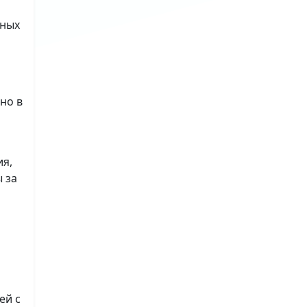
ьных
но в
ия,
 за
ей с