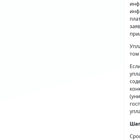
инф
инф
пла
зая
при
Упл
том
Есл
упл
сод
кон
(ун
гос
упл
Шаг
Сро