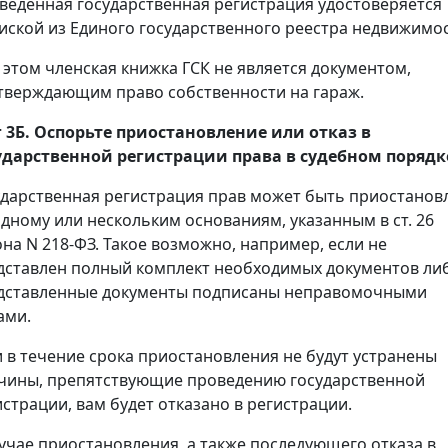
веденная государственная регистрация удостоверяется
иской из Единого государственного реестра недвижимос
 этом членская книжка ГСК не является документом,
тверждающим право собственности на гараж.
 3Б. Оспорьте приостановление или отказ в
ударственной регистрации права в судебном порядк
ударственная регистрация прав может быть приостанов
одному или нескольким основаниям, указанным в ст. 26
она N 218-ФЗ. Такое возможно, например, если не
дставлен полный комплект необходимых документов ли
дставленные документы подписаны неправомочными
ами.
и в течение срока приостановления не будут устранены
чины, препятствующие проведению государственной
истрации, вам будет отказано в регистрации.
лучае приостановления, а также последующего отказа в