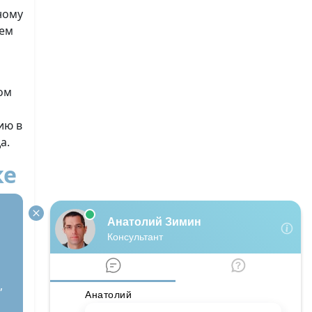
ному
ием
ом
ию в
а.
ке
,