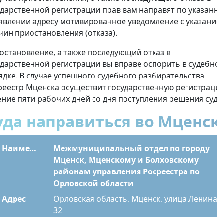
ударственной регистрации прав вам направят по указан
аявлении адресу мотивированное уведомление с указан
чин приостановления (отказа).
остановление, а также последующий отказ в
ударственной регистрации вы вправе оспорить в судебн
ядке. В случае успешного судебного разбирательства
реестр Мценска осуществит государственную регистрац
ение пяти рабочих дней со дня поступления решения суд
уда направиться во Мценс
Наименование
Межмуниципальный отдел по городу
Мценск, Мценскому и Болховскому
районам управления Росреестра по
Орловской области
Адрес
Орловская область, Мценск, улица Ленина
32