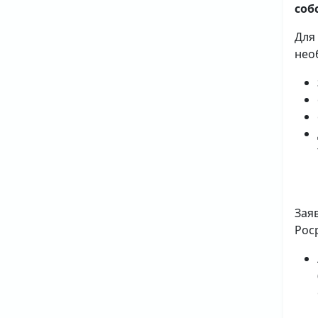
соб
Для
нео
Зая
Рос