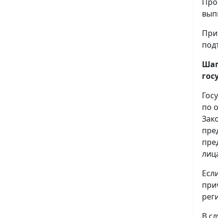
Про
вып
При
под
Шаг
гос
Гос
по 
Зак
пре
пре
лиц
Есл
при
рег
В с