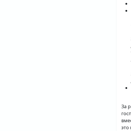
За 
гос
вме
это