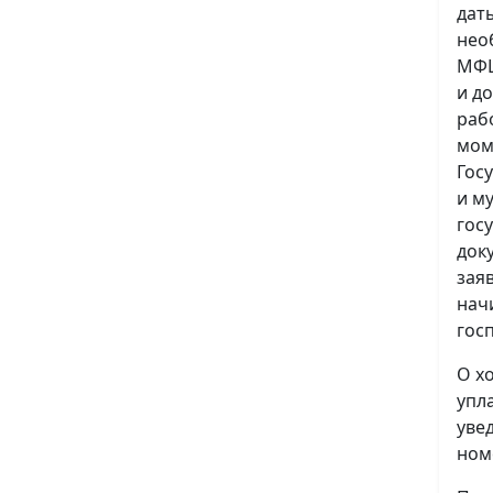
дат
нео
МФЦ
и д
раб
мом
Гос
и м
гос
док
зая
нач
гос
О х
упл
уве
ном