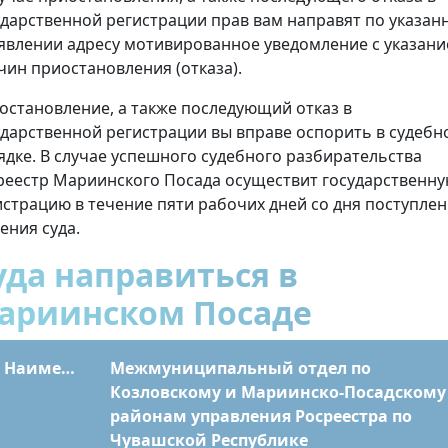
ударственной регистрации прав вам направят по указан
аявлении адресу мотивированное уведомление с указан
чин приостановления (отказа).
остановление, а также последующий отказ в
ударственной регистрации вы вправе оспорить в судебн
ядке. В случае успешного судебного разбирательства
реестр Мариинского Посада осуществит государственн
истрацию в течение пяти рабочих дней со дня поступле
ения суда.
уда направиться в
ариинском Посаде
Наименование
Межмуниципальный отдел по
Козловскому и Мариинско-Посадскому
районам управления Росреестра по
Чувашской Республике