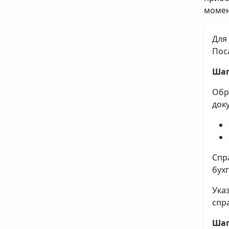
момен
Для
Пос
Шаг
Обр
док
Спр
бух
Ука
спр
Шаг