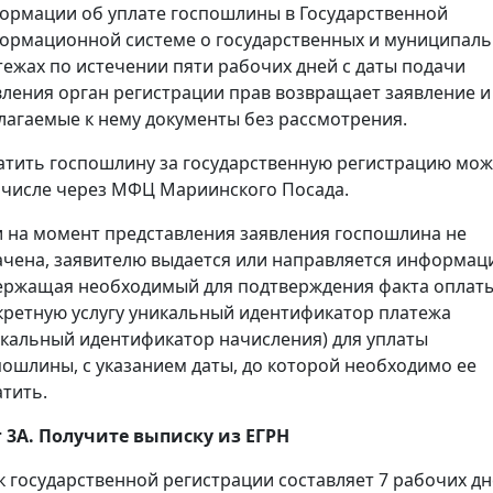
ормации об уплате госпошлины в Государственной
ормационной системе о государственных и муниципал
тежах по истечении пяти рабочих дней с даты подачи
вления орган регистрации прав возвращает заявление и
лагаемые к нему документы без рассмотрения.
атить госпошлину за государственную регистрацию мож
 числе через МФЦ Мариинского Посада.
и на момент представления заявления госпошлина не
ачена, заявителю выдается или направляется информац
ержащая необходимый для подтверждения факта оплаты
кретную услугу уникальный идентификатор платежа
икальный идентификатор начисления) для уплаты
пошлины, с указанием даты, до которой необходимо ее
атить.
 3А. Получите выписку из ЕГРН
к государственной регистрации составляет 7 рабочих дн