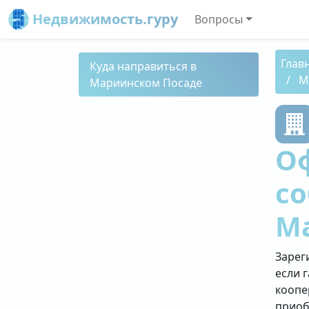
Недвижимость.гуру
Вопросы
Глав
Куда направиться в
М
Мариинском Посаде
О
со
М
Зарег
если 
коопе
приоб