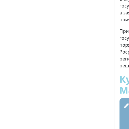
гос
в з
при
При
гос
пор
Рос
рег
реш
К
М