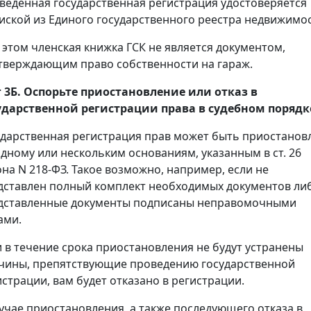
веденная государственная регистрация удостоверяется
иской из Единого государственного реестра недвижимос
 этом членская книжка ГСК не является документом,
тверждающим право собственности на гараж.
 3Б. Оспорьте приостановление или отказ в
ударственной регистрации права в судебном порядк
ударственная регистрация прав может быть приостанов
одному или нескольким основаниям, указанным в ст. 26
она N 218-ФЗ. Такое возможно, например, если не
дставлен полный комплект необходимых документов ли
дставленные документы подписаны неправомочными
ами.
и в течение срока приостановления не будут устранены
чины, препятствующие проведению государственной
истрации, вам будет отказано в регистрации.
лучае приостановления, а также последующего отказа в