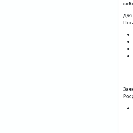
соб
Для
Пос
Зая
Рос