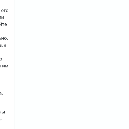
 его
ии
йте
ьно,
, а
о
м им
а.
ны
ь