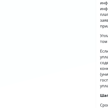
инф
инф
пла
зая
при
Упл
том
Есл
упл
сод
кон
(ун
гос
упл
Шаг
Сро