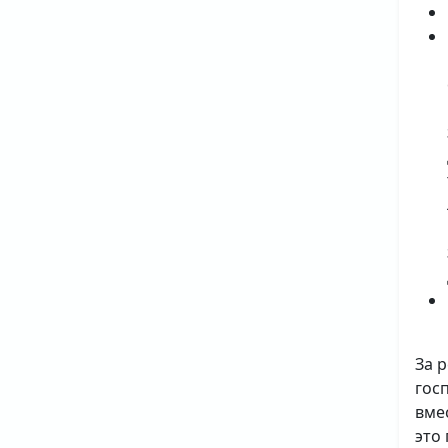
За 
гос
вме
это