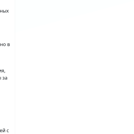
ьных
но в
ия,
 за
ей с