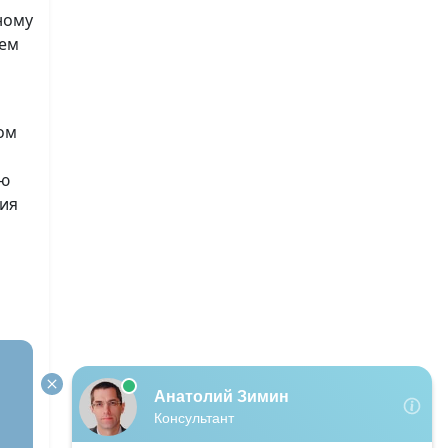
ному
ием
ом
ую
ния