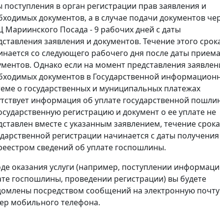
ы поступления в орган регистрации прав заявления и
бходимых документов, а в случае подачи документов че
 Мариинского Посада - 9 рабочих дней с даты
дставления заявления и документов. Течение этого срок
инается со следующего рабочего дня после даты прием
ументов. Однако если на момент представления заявлен
бходимых документов в Государственной информацион
теме о государственных и муниципальных платежах
утствует информация об уплате государственной пошли
государственную регистрацию и документ о ее уплате не
дставлен вместе с указанным заявлением, течение срока
ударственной регистрации начинается с даты получения
реестром сведений об уплате госпошлины.
оде оказания услуги (например, поступлении информаци
ате госпошлины, проведении регистрации) вы будете
домлены посредством сообщений на электронную почту
ер мобильного телефона.