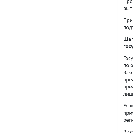
Про
вып
При
под
Шаг
гос
Гос
по 
Зак
пре
пре
лиц
Есл
при
рег
В с