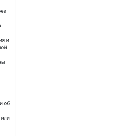
рез
а
а
ия и
ной
ны
и об
 или