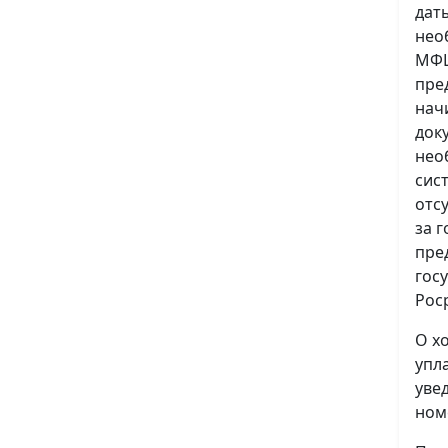
дат
нео
МФЦ
пре
нач
док
нео
сис
отс
за 
пре
гос
Рос
О х
упл
уве
ном