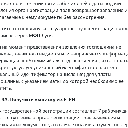
тежах по истечении пяти рабочих дней с даты подачи
вления орган регистрации прав возвращает заявление и
лагаемые к нему документы без рассмотрения.
атить госпошлину за государственную регистрацию мож
 числе через МФЦ Луги.
и на момент представления заявления госпошлина не
ачена, заявителю выдается или направляется информац
ержащая необходимый для подтверждения факта оплаты
кретную услугу уникальный идентификатор платежа
икальный идентификатор начисления) для уплаты
пошлины, с указанием даты, до которой необходимо ее
атить.
 3А. Получите выписку из ЕГРН
к государственной регистрации составляет 7 рабочих дн
ы поступления в орган регистрации прав заявления и
бходимых документов, а в случае подачи документов че