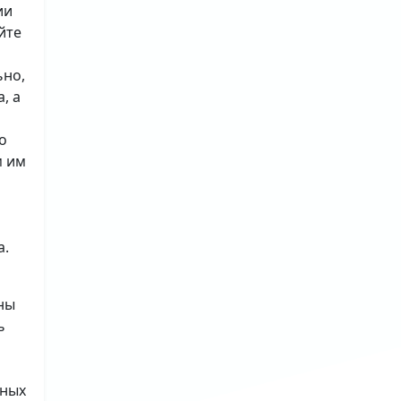
ии
йте
ьно,
, а
о
м им
а.
ны
ь
ьных