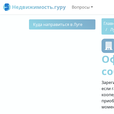
Недвижимость.гуру
Вопросы
Глав
Куда направиться в Луге
Л
О
со
Зарег
если 
коопе
приоб
момен