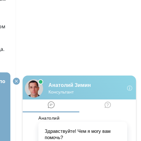
ом
а.
по