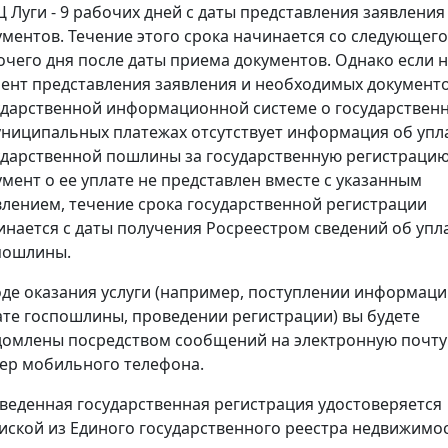
 Луги - 9 рабочих дней с даты представления заявления
ументов. Течение этого срока начинается со следующего
очего дня после даты приема документов. Однако если 
ент представления заявления и необходимых документо
ударственной информационной системе о государствен
униципальных платежах отсутствует информация об упл
ударственной пошлины за государственную регистрацию
умент о ее уплате не представлен вместе с указанным
влением, течение срока государственной регистрации
инается с даты получения Росреестром сведений об упл
пошлины.
оде оказания услуги (например, поступлении информаци
ате госпошлины, проведении регистрации) вы будете
домлены посредством сообщений на электронную почту
ер мобильного телефона.
веденная государственная регистрация удостоверяется
иской из Единого государственного реестра недвижимос