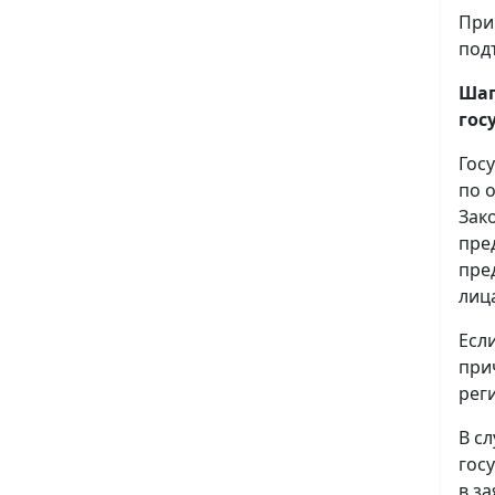
При
под
Шаг
гос
Гос
по 
Зак
пре
пре
лиц
Есл
при
рег
В с
гос
в з