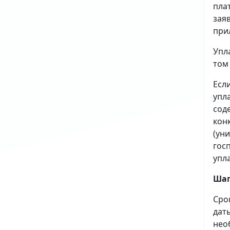
пла
зая
при
Упл
том
Есл
упл
сод
кон
(ун
гос
упл
Шаг
Сро
дат
нео