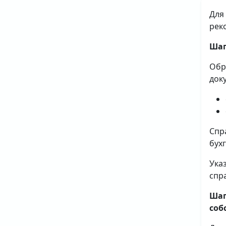
Для
рек
Шаг
Обр
док
Спр
бух
Ука
спр
Шаг
соб