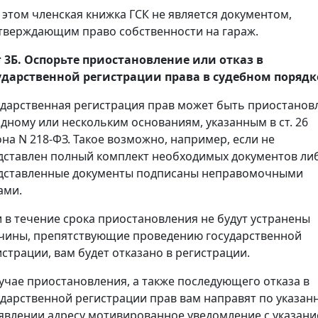
 этом членская книжка ГСК не является документом,
тверждающим право собственности на гараж.
 3Б. Оспорьте приостановление или отказ в
ударственной регистрации права в судебном порядк
ударственная регистрация прав может быть приостанов
одному или нескольким основаниям, указанным в ст. 26
она N 218-ФЗ. Такое возможно, например, если не
дставлен полный комплект необходимых документов ли
дставленные документы подписаны неправомочными
ами.
и в течение срока приостановления не будут устранены
чины, препятствующие проведению государственной
истрации, вам будет отказано в регистрации.
лучае приостановления, а также последующего отказа в
ударственной регистрации прав вам направят по указан
аявлении адресу мотивированное уведомление с указан