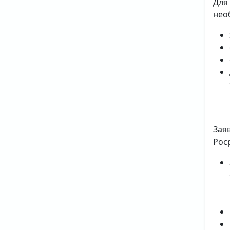
Для
нео
Зая
Рос