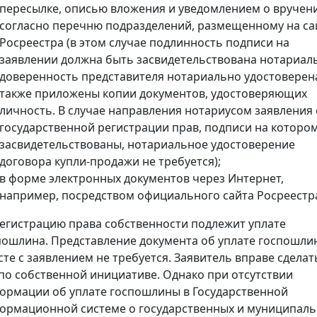
пересылке, описью вложения и уведомлением о вручен
согласно перечню подразделений, размещенному на са
Росреестра (в этом случае подлинность подписи на
заявлении должна быть засвидетельствована нотариал
доверенность представителя нотариально удостоверена
также приложены копии документов, удостоверяющих
личность. В случае направления нотариусом заявления 
государственной регистрации прав, подписи на которо
засвидетельствованы, нотариальное удостоверение
договора купли-продажи не требуется);
в форме электронных документов через Интернет,
например, посредством официального сайта Росреестр
регистрацию права собственности подлежит уплате
пошлина. Представление документа об уплате госпошли
сте с заявлением не требуется. Заявитель вправе сделат
 по собственной инициативе. Однако при отсутствии
ормации об уплате госпошлины в Государственной
ормационной системе о государственных и муниципал