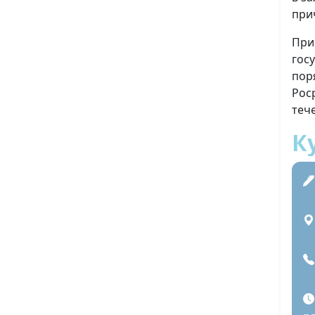
при
При
гос
пор
Рос
теч
К