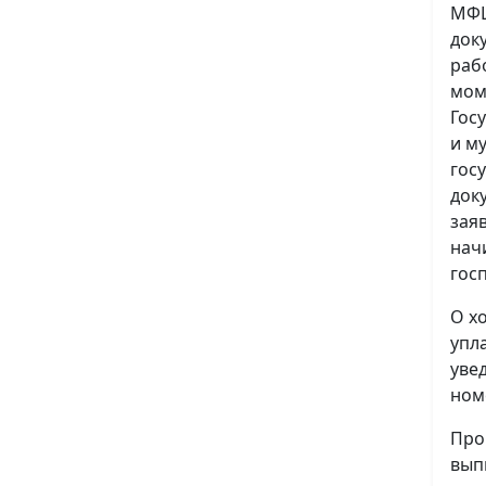
МФЦ
док
раб
мом
Гос
и м
гос
док
зая
нач
гос
О х
упл
уве
ном
Про
вып