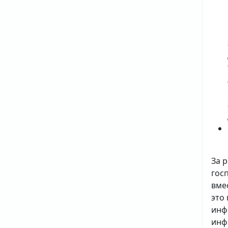
За 
гос
вме
это
инф
инф