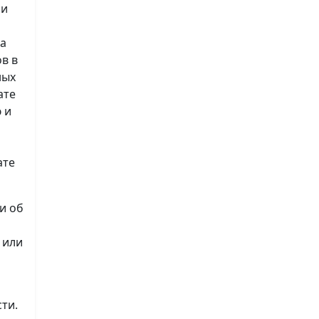
 и
на
в в
ных
ате
 и
ате
и об
 или
ти.