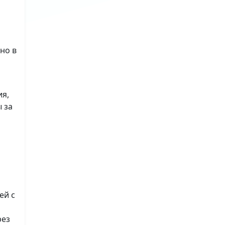
но в
ия,
 за
ей с
рез