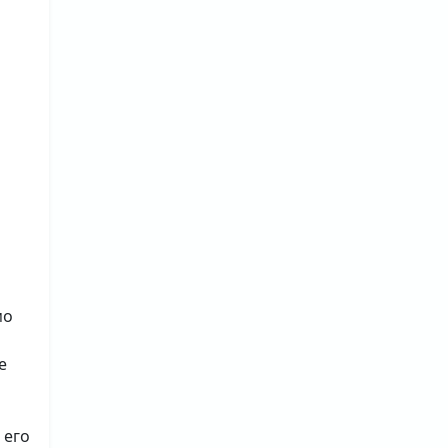
мо
е
 его