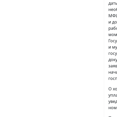
дат
нео
МФЦ
и д
раб
мом
Гос
и м
гос
док
зая
нач
гос
О х
упл
уве
ном