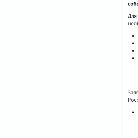
соб
Для
нео
Зая
Рос