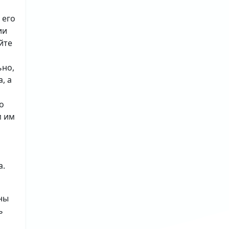
 его
ии
йте
ьно,
, а
о
м им
а.
ны
ь