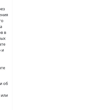
рез
ения
го
на
в в
ных
ате
 и
ате
и об
 или