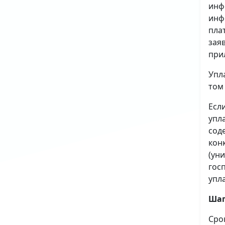
инф
инф
пла
зая
при
Упл
том
Есл
упл
сод
кон
(ун
гос
упл
Шаг
Сро