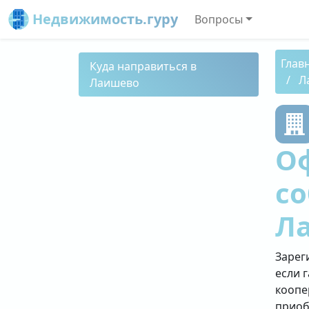
Недвижимость.гуру
Вопросы
Глав
Куда направиться в
Л
Лаишево
О
со
Л
Зарег
если 
коопе
приоб