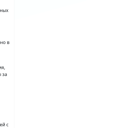
ьных
но в
ия,
 за
ей с