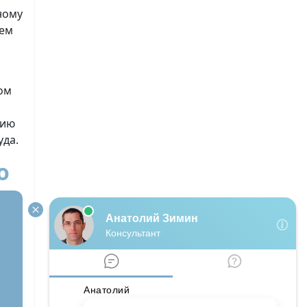
ному
ием
ом
цию
уда.
о