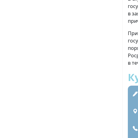
гос
в з
при
При
гос
пор
Рос
в т
К