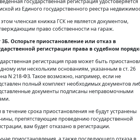
веденная государственная регистрация удостоверяется
иской из Единого государственного реестра недвижимос
 этом членская книжка ГСК не является документом,
тверждающим право собственности на гараж.
 3Б. Оспорьте приостановление или отказ в
ударственной регистрации права в судебном порядк
ударственная регистрация прав может быть приостанов
одному или нескольким основаниям, указанным в ст. 26
она N 218-ФЗ. Такое возможно, например, если не
дставлен полный комплект необходимых документов ли
дставленные документы подписаны неправомочными
ами.
и в течение срока приостановления не будут устранены
чины, препятствующие проведению государственной
истрации, вам будет отказано в регистрации.
лучае приостановления, а также последующего отказа в