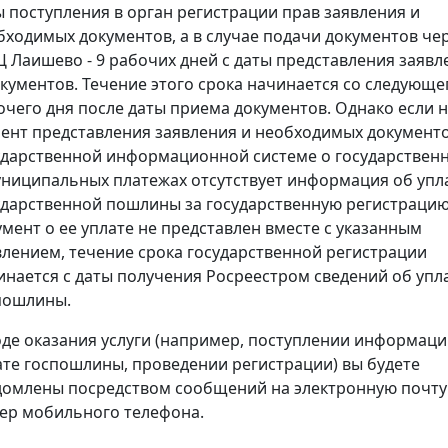
ы поступления в орган регистрации прав заявления и
бходимых документов, а в случае подачи документов че
 Лаишево - 9 рабочих дней с даты представления заявл
окументов. Течение этого срока начинается со следующе
очего дня после даты приема документов. Однако если 
ент представления заявления и необходимых документо
ударственной информационной системе о государствен
униципальных платежах отсутствует информация об упл
ударственной пошлины за государственную регистрацию
умент о ее уплате не представлен вместе с указанным
влением, течение срока государственной регистрации
инается с даты получения Росреестром сведений об упл
пошлины.
оде оказания услуги (например, поступлении информаци
ате госпошлины, проведении регистрации) вы будете
домлены посредством сообщений на электронную почту
ер мобильного телефона.