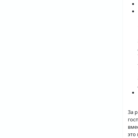
За 
гос
вме
это