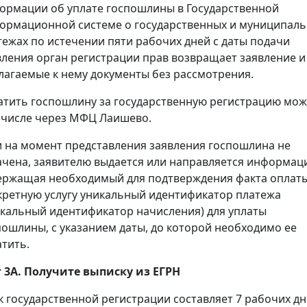
ормации об уплате госпошлины в Государственной
ормационной системе о государственных и муниципал
тежах по истечении пяти рабочих дней с даты подачи
вления орган регистрации прав возвращает заявление и
лагаемые к нему документы без рассмотрения.
атить госпошлину за государственную регистрацию мож
 числе через МФЦ Лаишево.
и на момент представления заявления госпошлина не
ачена, заявителю выдается или направляется информац
ержащая необходимый для подтверждения факта оплаты
кретную услугу уникальный идентификатор платежа
икальный идентификатор начисления) для уплаты
пошлины, с указанием даты, до которой необходимо ее
атить.
 3А. Получите выписку из ЕГРН
к государственной регистрации составляет 7 рабочих дн