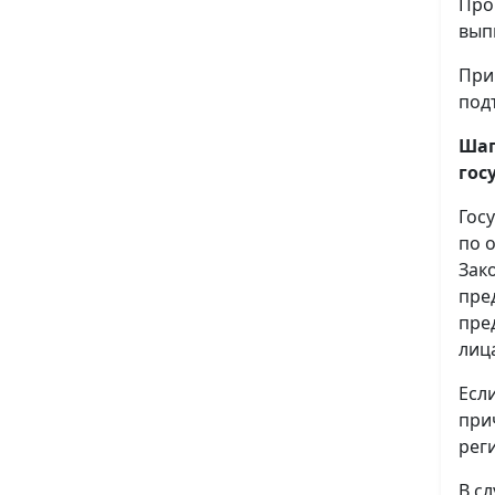
Про
вып
При
под
Шаг
гос
Гос
по 
Зак
пре
пре
лиц
Есл
при
рег
В с