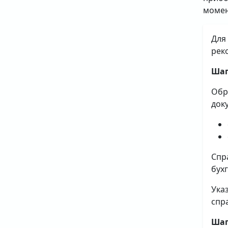
момен
Для
рек
Шаг
Обр
док
Спр
бух
Ука
спр
Шаг