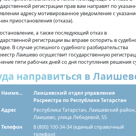
ударственной регистрации прав вам направят по указан
аявлении адресу мотивированное уведомление с указан
чин приостановления (отказа).
остановление, а также последующий отказ в
ударственной регистрации вы вправе оспорить в судебн
ядке. В случае успешного судебного разбирательства
реестр Лаишево осуществит государственную регистра
ечение пяти рабочих дней со дня поступления решения с
уда направиться в Лаишев
Наименование
Лаишевский отдел управления
Росреестра по Республике Татарстан
Адрес
Республика Татарстан, Лаишевский район,
Лаишево, улица Лебедевой, 55
Телефон
8 (800) 100-34-34 (единый справочный
телефон)