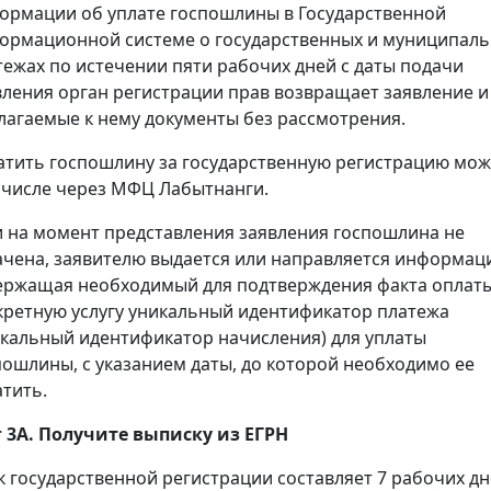
ормации об уплате госпошлины в Государственной
ормационной системе о государственных и муниципал
тежах по истечении пяти рабочих дней с даты подачи
вления орган регистрации прав возвращает заявление и
лагаемые к нему документы без рассмотрения.
атить госпошлину за государственную регистрацию мож
 числе через МФЦ Лабытнанги.
и на момент представления заявления госпошлина не
ачена, заявителю выдается или направляется информац
ержащая необходимый для подтверждения факта оплаты
кретную услугу уникальный идентификатор платежа
икальный идентификатор начисления) для уплаты
пошлины, с указанием даты, до которой необходимо ее
атить.
 3А. Получите выписку из ЕГРН
к государственной регистрации составляет 7 рабочих дн