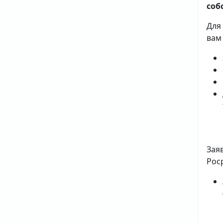
соб
Для
вам
Зая
Рос