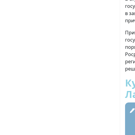
гос
в з
при
При
гос
пор
Рос
рег
реш
К
Л