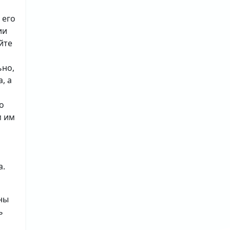
 его
ии
йте
ьно,
, а
о
м им
а.
ны
ь