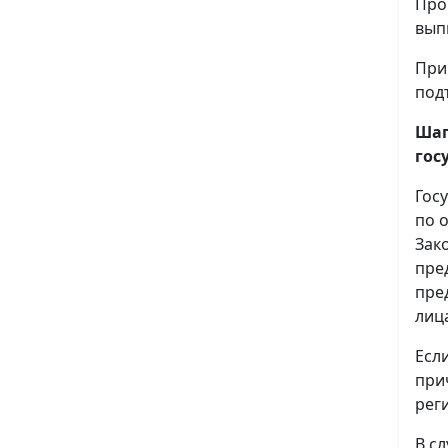
Про
вып
При
под
Шаг
гос
Гос
по 
Зак
пре
пре
лиц
Есл
при
рег
В с