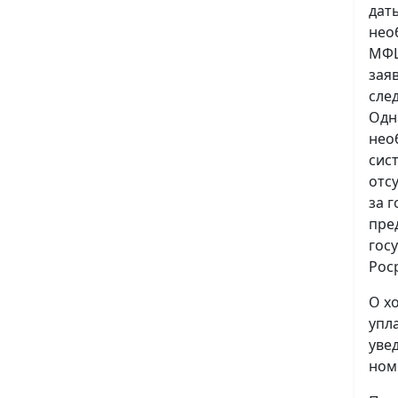
дат
нео
МФЦ
зая
сле
Одн
нео
сис
отс
за 
пре
гос
Рос
О х
упл
уве
ном