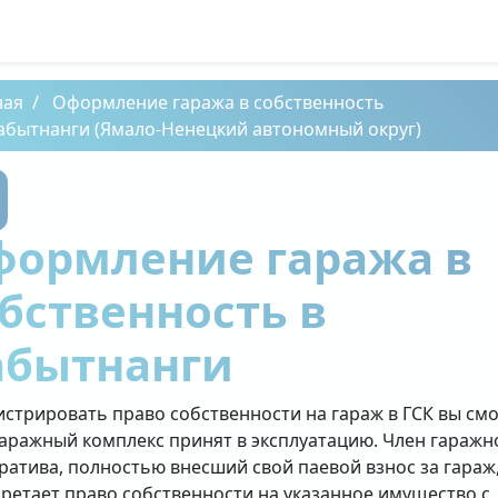
ная
Оформление гаража в собственность
абытнанги (Ямало-Ненецкий автономный округ)
формление гаража в
бственность в
абытнанги
истрировать право собственности на гараж в ГСК вы см
гаражный комплекс принят в эксплуатацию. Член гаражн
ратива, полностью внесший свой паевой взнос за гараж
ретает право собственности на указанное имущество с