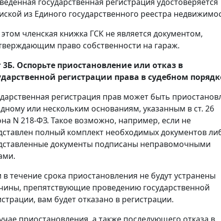
веденная государственная регистрация удостоверяется
иской из Единого государственного реестра недвижимос
 этом членская книжка ГСК не является документом,
тверждающим право собственности на гараж.
 3Б. Оспорьте приостановление или отказ в
ударственной регистрации права в судебном порядк
ударственная регистрация прав может быть приостанов
одному или нескольким основаниям, указанным в ст. 26
она N 218-ФЗ. Такое возможно, например, если не
дставлен полный комплект необходимых документов ли
дставленные документы подписаны неправомочными
ами.
и в течение срока приостановления не будут устранены
чины, препятствующие проведению государственной
истрации, вам будет отказано в регистрации.
лучае приостановления, а также последующего отказа в