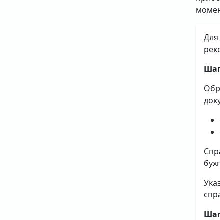
момен
Для
рек
Шаг
Обр
док
Спр
бух
Ука
спр
Шаг