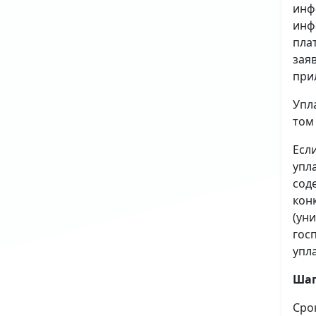
инф
инф
пла
зая
при
Упл
том
Есл
упл
сод
кон
(ун
гос
упл
Шаг
Сро