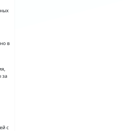
ьных
но в
ия,
 за
ей с