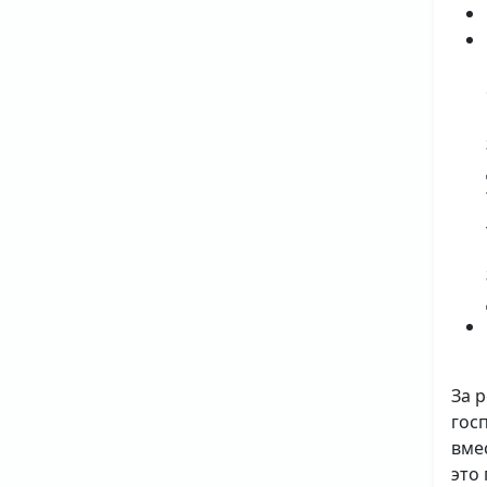
За 
гос
вме
это