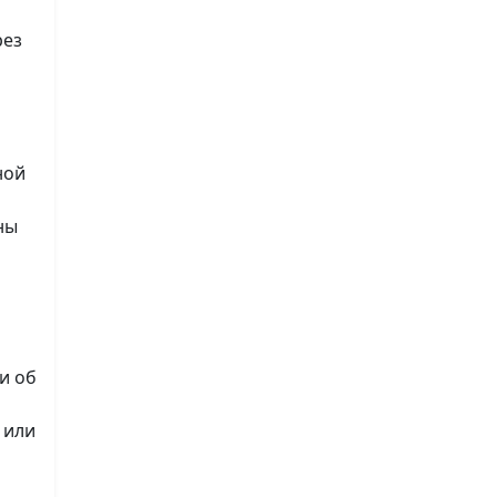
рез
ной
ны
и об
 или