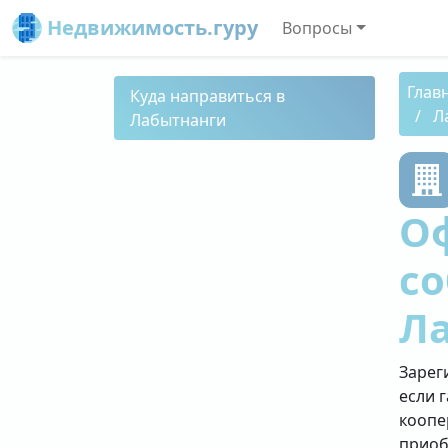
Недвижимость.гуру
Вопросы
Глав
Куда направиться в
Л
Лабытнанги
О
со
Л
Зарег
если 
коопе
приоб