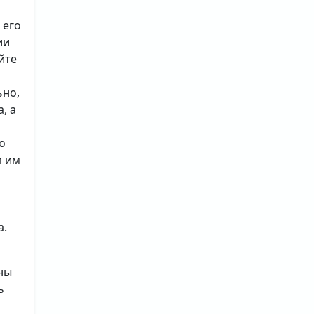
 его
ии
йте
ьно,
, а
о
м им
а.
ны
ь