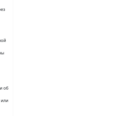
рез
ной
ны
и об
 или