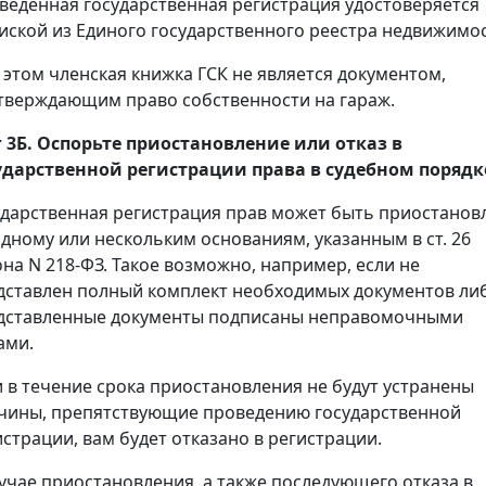
веденная государственная регистрация удостоверяется
иской из Единого государственного реестра недвижимос
 этом членская книжка ГСК не является документом,
тверждающим право собственности на гараж.
 3Б. Оспорьте приостановление или отказ в
ударственной регистрации права в судебном порядк
ударственная регистрация прав может быть приостанов
одному или нескольким основаниям, указанным в ст. 26
она N 218-ФЗ. Такое возможно, например, если не
дставлен полный комплект необходимых документов ли
дставленные документы подписаны неправомочными
ами.
и в течение срока приостановления не будут устранены
чины, препятствующие проведению государственной
истрации, вам будет отказано в регистрации.
лучае приостановления, а также последующего отказа в