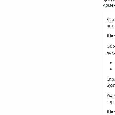
момен
Для
рек
Шаг
Обр
док
Спр
бух
Ука
спр
Шаг