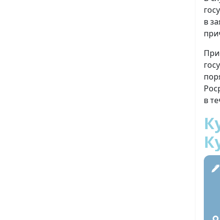
гос
в з
при
При
гос
пор
Рос
в т
К
К