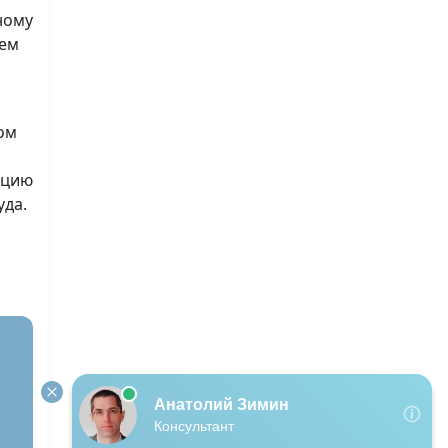
ному
ием
ом
ацию
уда.