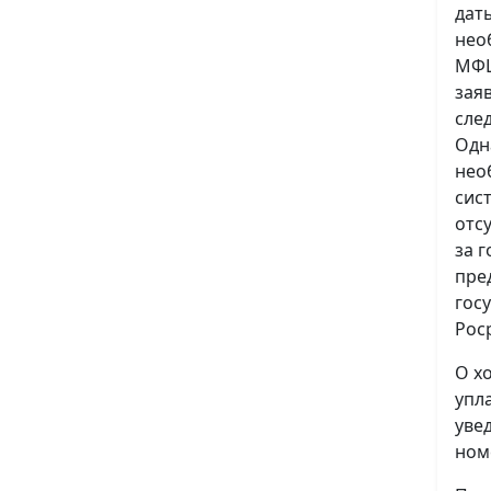
дат
нео
МФЦ
зая
сле
Одн
нео
сис
отс
за 
пре
гос
Рос
О х
упл
уве
ном