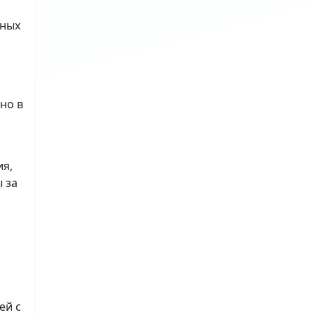
ьных
но в
ия,
 за
ей с