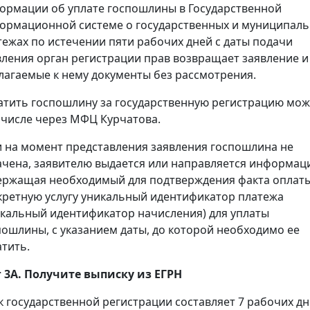
ормации об уплате госпошлины в Государственной
ормационной системе о государственных и муниципал
тежах по истечении пяти рабочих дней с даты подачи
вления орган регистрации прав возвращает заявление и
лагаемые к нему документы без рассмотрения.
атить госпошлину за государственную регистрацию мож
 числе через МФЦ Курчатова.
и на момент представления заявления госпошлина не
ачена, заявителю выдается или направляется информац
ержащая необходимый для подтверждения факта оплаты
кретную услугу уникальный идентификатор платежа
икальный идентификатор начисления) для уплаты
пошлины, с указанием даты, до которой необходимо ее
атить.
 3А. Получите выписку из ЕГРН
к государственной регистрации составляет 7 рабочих дн