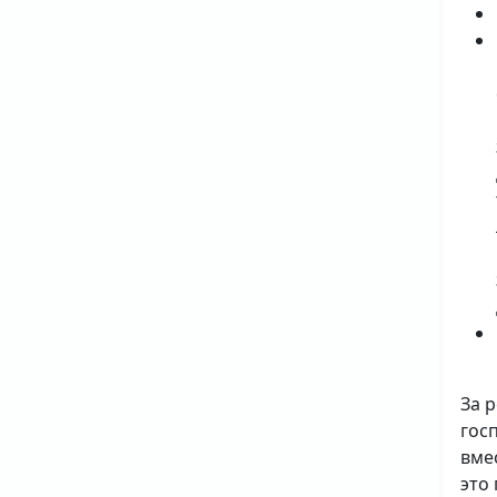
За 
гос
вме
это