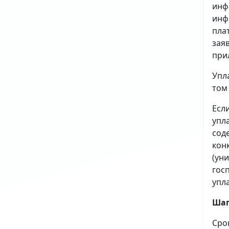
инф
инф
пла
зая
при
Упл
том
Есл
упл
сод
кон
(ун
гос
упл
Шаг
Сро