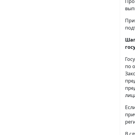
Про
вып
При
под
Шаг
гос
Гос
по 
Зак
пре
пре
лиц
Есл
при
рег
В с