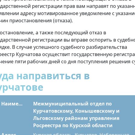
ударственной регистрации прав вам направят по указан
аявлении адресу мотивированное уведомление с указан
чин приостановления (отказа).
остановление, а также последующий отказ в
ударственной регистрации вы вправе оспорить в судебн
ядке. В случае успешного судебного разбирательства
реестр Курчатова осуществит государственную регистр
ечение пяти рабочих дней со дня поступления решения с
уда направиться в
урчатове
Наименование
Межмуниципальный отдел по
Курчатовскому, Конышевскому и
Льговскому районам управления
Росреестра по Курской области