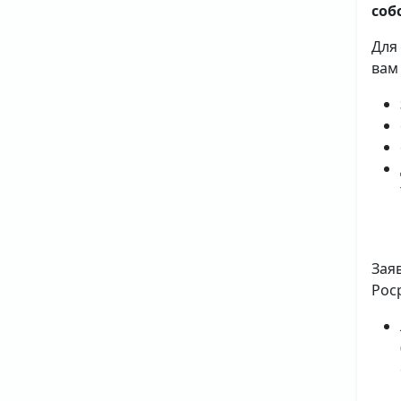
соб
Для
вам
Зая
Рос