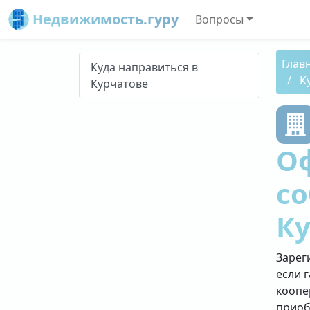
Недвижимость.гуру
Вопросы
Глав
Куда направиться в
К
Курчатове
О
со
К
Зарег
если 
коопе
приоб