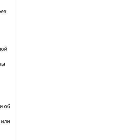
рез
ной
ны
и об
 или