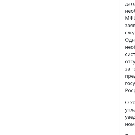
дат
нео
МФЦ
зая
сле
Одн
нео
сис
отс
за 
пре
гос
Рос
О х
упл
уве
ном