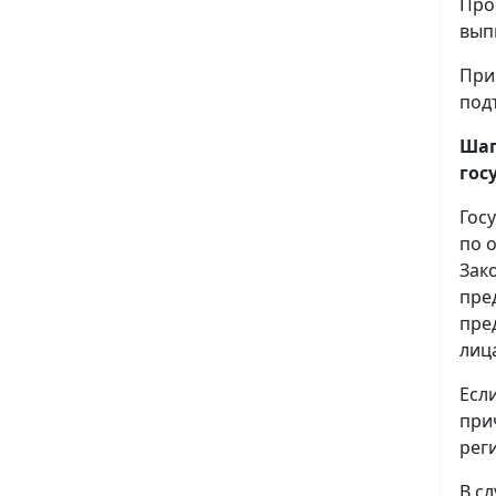
Про
вып
При
под
Шаг
гос
Гос
по 
Зак
пре
пре
лиц
Есл
при
рег
В с