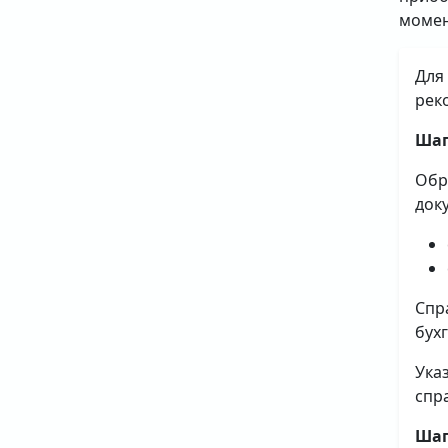
момен
Для
рек
Шаг
Обр
док
Спр
бух
Ука
спр
Шаг