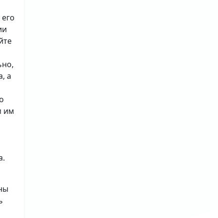
 его
ии
йте
ьно,
, а
о
м им
а.
ны
ь