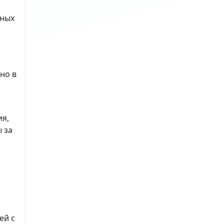
ьных
но в
ия,
 за
ей с