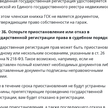
веденная государственная регистрация удостоверяется
иской из Единого государственного реестра недвижимос
 этом членская книжка ГСК не является документом,
тверждающим право собственности на гараж.
 3Б. Оспорьте приостановление или отказ в
ударственной регистрации права в судебном порядк
ударственная регистрация прав может быть приостанов
одному или нескольким основаниям, указанным в ст. 26
она N 218-ФЗ. Такое возможно, например, если не
дставлен полный комплект необходимых документов ли
дставленные документы подписаны неправомочными
ами.
и в течение срока приостановления не будут устранены
чины, препятствующие проведению государственной
истрации, вам будет отказано в регистрации.
лучае приостановления, а также последующего отказа в