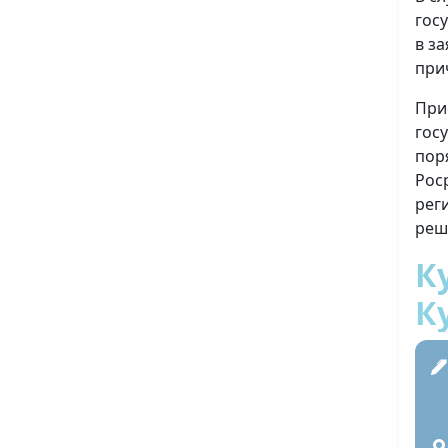
гос
в з
при
При
гос
пор
Рос
рег
реш
К
К