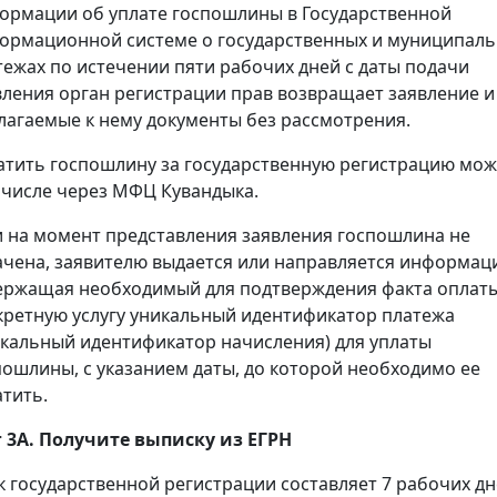
ормации об уплате госпошлины в Государственной
ормационной системе о государственных и муниципал
тежах по истечении пяти рабочих дней с даты подачи
вления орган регистрации прав возвращает заявление и
лагаемые к нему документы без рассмотрения.
атить госпошлину за государственную регистрацию мож
 числе через МФЦ Кувандыка.
и на момент представления заявления госпошлина не
ачена, заявителю выдается или направляется информац
ержащая необходимый для подтверждения факта оплаты
кретную услугу уникальный идентификатор платежа
икальный идентификатор начисления) для уплаты
пошлины, с указанием даты, до которой необходимо ее
атить.
 3А. Получите выписку из ЕГРН
к государственной регистрации составляет 7 рабочих дн