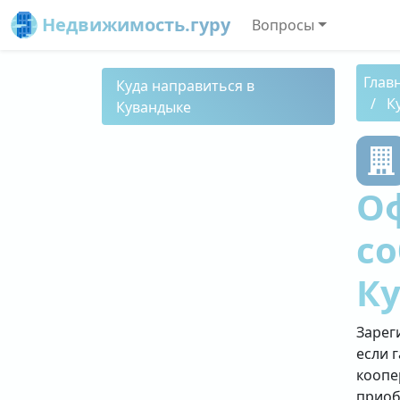
Недвижимость.гуру
Вопросы
Глав
Куда направиться в
К
Кувандыке
О
со
К
Зарег
если 
коопе
приоб