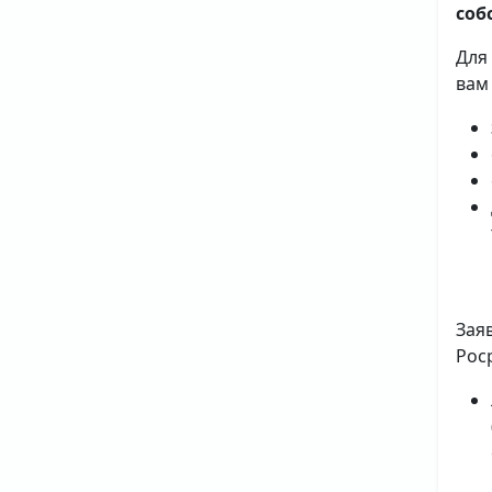
соб
Для
вам
Зая
Рос