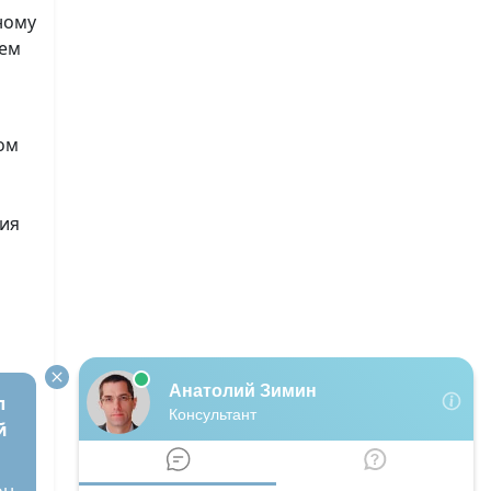
ному
ием
ом
ния
л
й