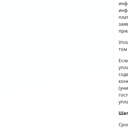
инф
инф
пла
зая
при
Упл
том
Есл
упл
сод
кон
(ун
гос
упл
Шаг
Сро