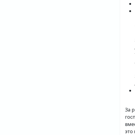
За 
гос
вме
это