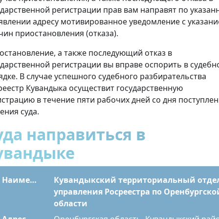
ударственной регистрации прав вам направят по указан
аявлении адресу мотивированное уведомление с указан
чин приостановления (отказа).
остановление, а также последующий отказ в
ударственной регистрации вы вправе оспорить в судебн
ядке. В случае успешного судебного разбирательства
реестр Кувандыка осуществит государственную
истрацию в течение пяти рабочих дней со дня поступле
ения суда.
уда направиться в
увандыке
Наименование
Кувандыкский территориальный отде
управления Росреестра по Оренбургско
области