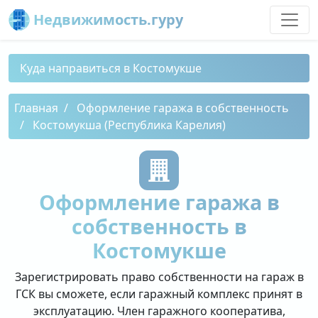
Недвижимость.гуру
Куда направиться в Костомукше
Главная
Оформление гаража в собственность
Костомукша (Республика Карелия)
Оформление гаража в
собственность в
Костомукше
Зарегистрировать право собственности на гараж в
ГСК вы сможете, если гаражный комплекс принят в
эксплуатацию. Член гаражного кооператива,