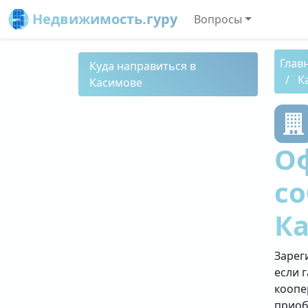
Недвижимость.гуру
Вопросы
Глав
Куда направиться в
К
Касимове
О
со
К
Зарег
если 
коопе
приоб