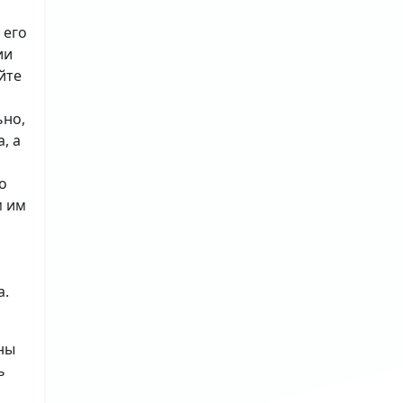
 его
ии
йте
ьно,
, а
о
м им
а.
ны
ь