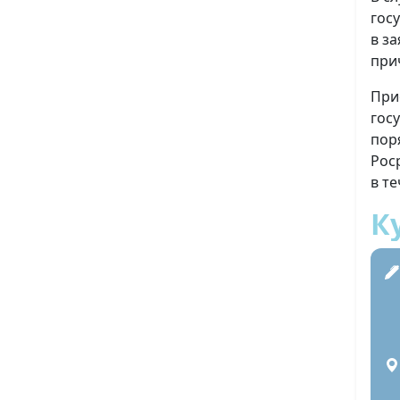
гос
в з
при
При
гос
пор
Рос
в т
К