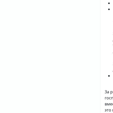
За 
гос
вме
это