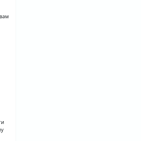
 вам
ти
му