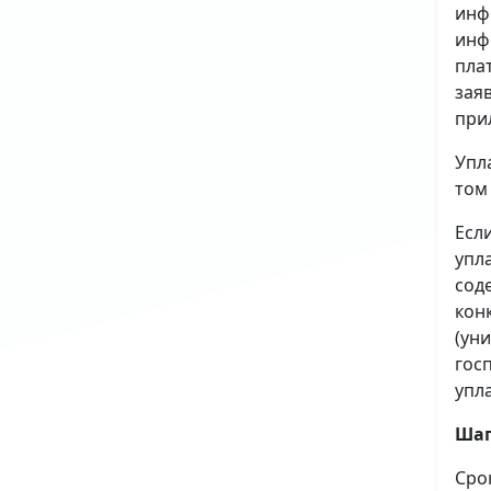
инф
инф
пла
зая
при
Упл
том
Есл
упл
сод
кон
(ун
гос
упл
Шаг
Сро