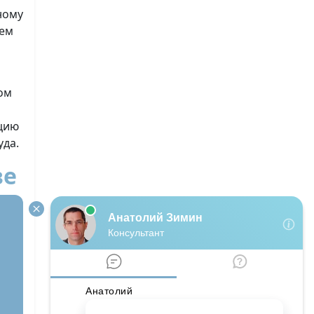
ному
ием
ом
ацию
уда.
ве