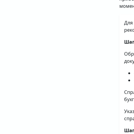
момен
Для
рек
Шаг
Обр
док
Спр
бух
Ука
спр
Шаг