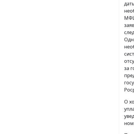
дат
нео
МФЦ
зая
сле
Одн
нео
сис
отс
за 
пре
гос
Рос
О х
упл
уве
ном