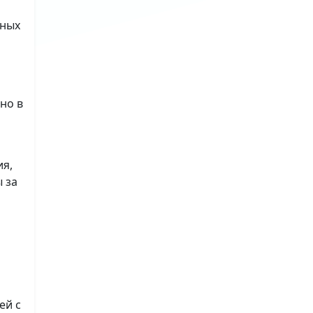
ьных
но в
ия,
 за
ей с