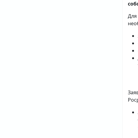
соб
Для
нео
Зая
Рос