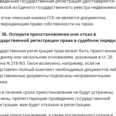
веденная государственная регистрация удостоверяется
иской из Единого государственного реестра недвижимос
 этом членская книжка ГСК не является документом,
тверждающим право собственности на гараж.
 3Б. Оспорьте приостановление или отказ в
ударственной регистрации права в судебном порядк
ударственная регистрация прав может быть приостанов
одному или нескольким основаниям, указанным в ст. 26
она N 218-ФЗ. Такое возможно, например, если не
дставлен полный комплект необходимых документов ли
дставленные документы подписаны неправомочными
ами.
и в течение срока приостановления не будут устранены
чины, препятствующие проведению государственной
истрации, вам будет отказано в регистрации.
лучае приостановления, а также последующего отказа в