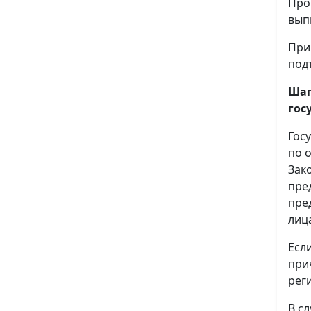
Про
вып
При
под
Шаг
гос
Гос
по 
Зак
пре
пре
лиц
Есл
при
рег
В с