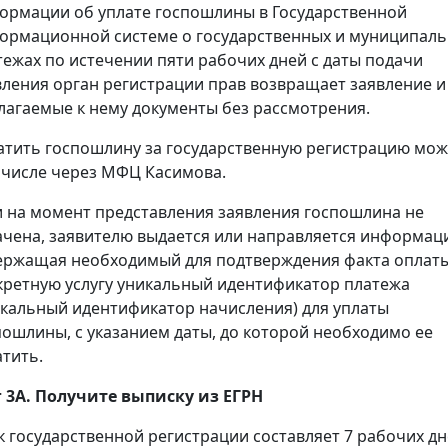
ормации об уплате госпошлины в Государственной
ормационной системе о государственных и муниципал
тежах по истечении пяти рабочих дней с даты подачи
вления орган регистрации прав возвращает заявление и
лагаемые к нему документы без рассмотрения.
атить госпошлину за государственную регистрацию мож
 числе через МФЦ Касимова.
и на момент представления заявления госпошлина не
ачена, заявителю выдается или направляется информац
ержащая необходимый для подтверждения факта оплаты
кретную услугу уникальный идентификатор платежа
икальный идентификатор начисления) для уплаты
пошлины, с указанием даты, до которой необходимо ее
атить.
 3А. Получите выписку из ЕГРН
к государственной регистрации составляет 7 рабочих дн