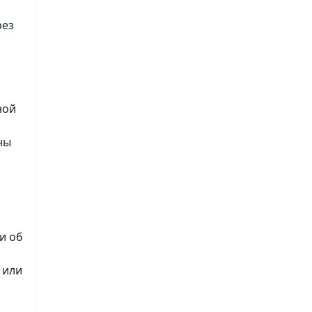
рез
ной
ны
и об
 или