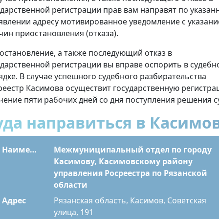
ударственной регистрации прав вам направят по указан
аявлении адресу мотивированное уведомление с указан
чин приостановления (отказа).
остановление, а также последующий отказ в
ударственной регистрации вы вправе оспорить в судебн
ядке. В случае успешного судебного разбирательства
реестр Касимова осуществит государственную регистр
ечение пяти рабочих дней со дня поступления решения с
уда направиться в Касимо
Наименование
Межмуниципальный отдел по городу
Касимову, Касимовскому району
управления Росреестра по Рязанской
области
Адрес
Рязанская область, Касимов, Советская
улица, 191