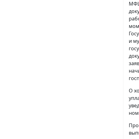
МФЦ
док
раб
мом
Гос
и м
гос
док
зая
нач
гос
О х
упл
уве
ном
Про
вып