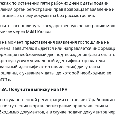
тежах по истечении пяти рабочих дней с даты подачи
вления орган регистрации прав возвращает заявление и
лагаемые к нему документы без рассмотрения.
атить госпошлину за государственную регистрацию мож
 числе через МФЦ Калача.
и на момент представления заявления госпошлина не
ачена, заявителю выдается или направляется информац
ержащая необходимый для подтверждения факта оплаты
кретную услугу уникальный идентификатор платежа
икальный идентификатор начисления) для уплаты
пошлины, с указанием даты, до которой необходимо ее
атить.
 3А. Получите выписку из ЕГРН
к государственной регистрации составляет 7 рабочих дн
ы поступления в орган регистрации прав заявления и
бходимых документов, а в случае подачи документов че