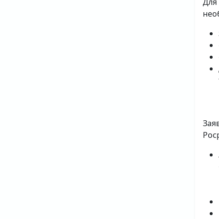
Для
нео
Зая
Рос