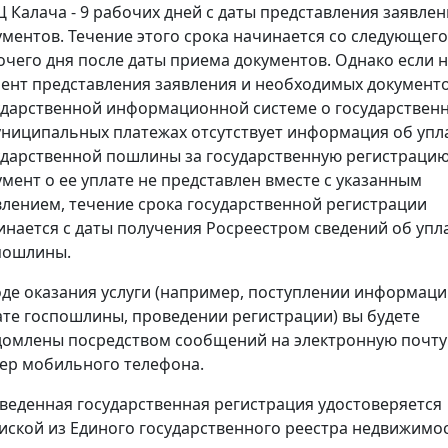
 Калача - 9 рабочих дней с даты представления заявлен
ументов. Течение этого срока начинается со следующего
очего дня после даты приема документов. Однако если 
ент представления заявления и необходимых документо
ударственной информационной системе о государствен
униципальных платежах отсутствует информация об упл
ударственной пошлины за государственную регистрацию
умент о ее уплате не представлен вместе с указанным
влением, течение срока государственной регистрации
инается с даты получения Росреестром сведений об упл
пошлины.
оде оказания услуги (например, поступлении информаци
ате госпошлины, проведении регистрации) вы будете
домлены посредством сообщений на электронную почту
ер мобильного телефона.
веденная государственная регистрация удостоверяется
иской из Единого государственного реестра недвижимос