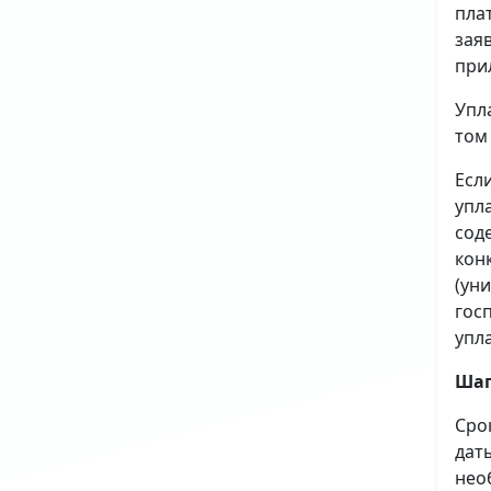
пла
зая
при
Упл
том
Есл
упл
сод
кон
(ун
гос
упл
Шаг
Сро
дат
нео