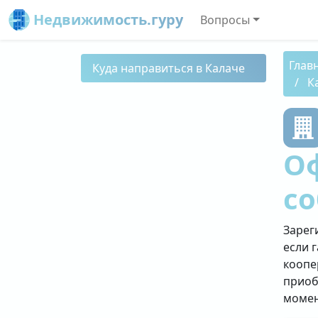
Недвижимость.гуру
Вопросы
Глав
Куда направиться в Калаче
К
О
со
Зарег
если 
коопе
приоб
момен