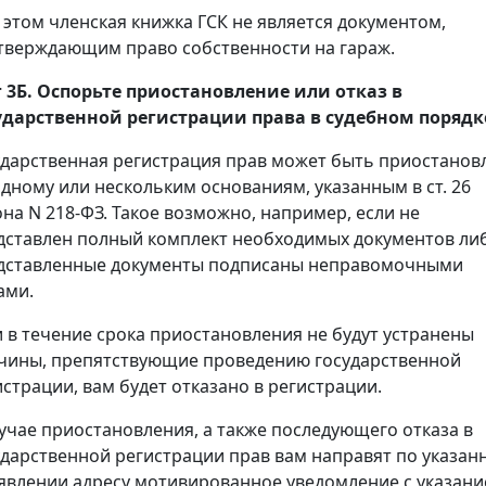
 этом членская книжка ГСК не является документом,
тверждающим право собственности на гараж.
 3Б. Оспорьте приостановление или отказ в
ударственной регистрации права в судебном порядк
ударственная регистрация прав может быть приостанов
одному или нескольким основаниям, указанным в ст. 26
она N 218-ФЗ. Такое возможно, например, если не
дставлен полный комплект необходимых документов ли
дставленные документы подписаны неправомочными
ами.
и в течение срока приостановления не будут устранены
чины, препятствующие проведению государственной
истрации, вам будет отказано в регистрации.
лучае приостановления, а также последующего отказа в
ударственной регистрации прав вам направят по указан
аявлении адресу мотивированное уведомление с указан