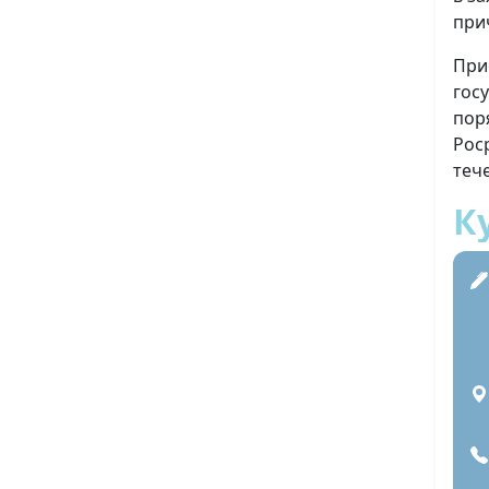
при
При
гос
пор
Рос
теч
К