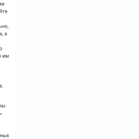
ии
йте
ьно,
, а
о
м им
а.
ны
ь
ьных