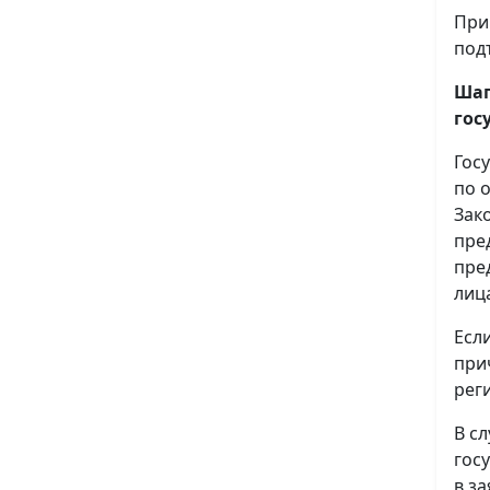
При
под
Шаг
гос
Гос
по 
Зак
пре
пре
лиц
Есл
при
рег
В с
гос
в з