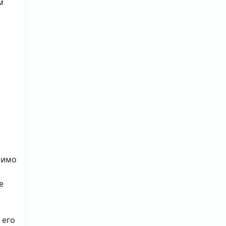
м
симо
е
 его