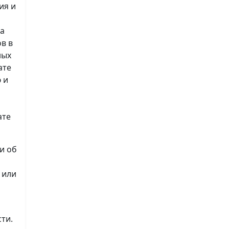
ия и
на
в в
ных
ате
 и
ате
и об
 или
ти.