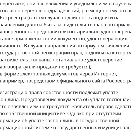
пересылке, описью вложения и уведомлением о вручен
согласно перечню подразделений, размещенному на са
Росреестра (в этом случае подлинность подписи на
заявлении должна быть засвидетельствована нотариал
доверенность представителя нотариально удостоверена
также приложены копии документов, удостоверяющих
личность. В случае направления нотариусом заявления 
государственной регистрации прав, подписи на которо
засвидетельствованы, нотариальное удостоверение
договора купли-продажи не требуется);
в форме электронных документов через Интернет,
например, посредством официального сайта Росреестр
регистрацию права собственности подлежит уплате
пошлина. Представление документа об уплате госпошли
сте с заявлением не требуется. Заявитель вправе сделат
 по собственной инициативе. Однако при отсутствии
ормации об уплате госпошлины в Государственной
ормационной системе о государственных и муниципал