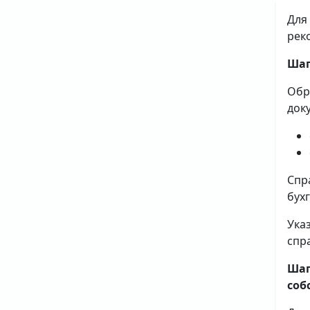
Для
рек
Шаг
Обр
док
Спр
бух
Ука
спр
Шаг
соб