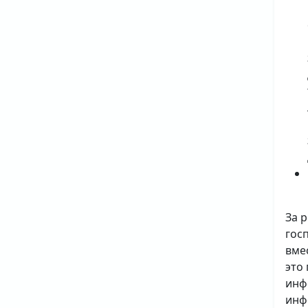
За 
гос
вме
это
инф
инф