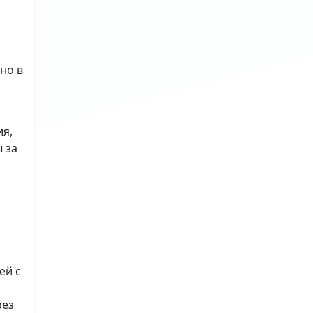
но в
ия,
 за
ей с
рез