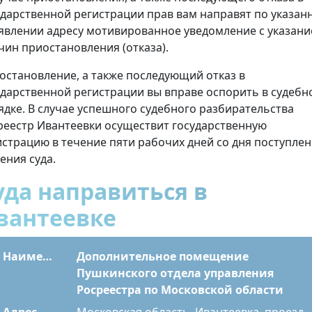
ударственной регистрации прав вам направят по указан
аявлении адресу мотивированное уведомление с указан
чин приостановления (отказа).
остановление, а также последующий отказ в
ударственной регистрации вы вправе оспорить в судебн
ядке. В случае успешного судебного разбирательства
реестр Ивантеевки осуществит государственную
истрацию в течение пяти рабочих дней со дня поступле
ения суда.
уда направиться в
вантеевке
Наименование
Дополнительное помещение
Пушкинского отдела управления
Росреестра по Московской области