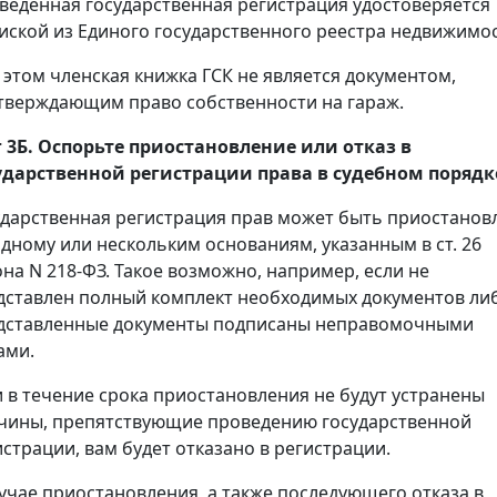
веденная государственная регистрация удостоверяется
иской из Единого государственного реестра недвижимос
 этом членская книжка ГСК не является документом,
тверждающим право собственности на гараж.
 3Б. Оспорьте приостановление или отказ в
ударственной регистрации права в судебном порядк
ударственная регистрация прав может быть приостанов
одному или нескольким основаниям, указанным в ст. 26
она N 218-ФЗ. Такое возможно, например, если не
дставлен полный комплект необходимых документов ли
дставленные документы подписаны неправомочными
ами.
и в течение срока приостановления не будут устранены
чины, препятствующие проведению государственной
истрации, вам будет отказано в регистрации.
лучае приостановления, а также последующего отказа в