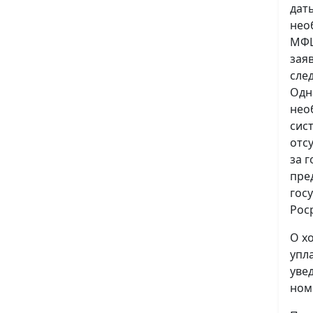
дат
нео
МФЦ
зая
сле
Одн
нео
сис
отс
за 
пре
гос
Рос
О х
упл
уве
ном