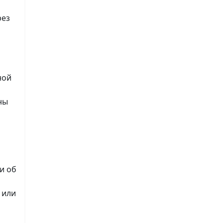
рез
ной
ны
и об
 или