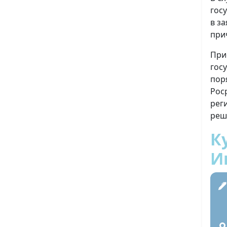
гос
в з
при
При
гос
пор
Рос
рег
реш
К
И