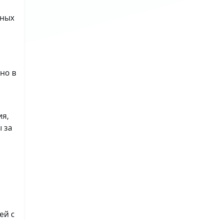
ьных
но в
ия,
 за
ей с