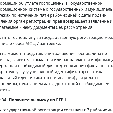
ормации об уплате госпошлины в Государственной
ормационной системе о государственных и муниципал
тежах по истечении пяти рабочих дней с даты подачи
вления орган регистрации прав возвращает заявление и
лагаемые к нему документы без рассмотрения.
атить госпошлину за государственную регистрацию мож
 числе через МФЦ Ивантеевки.
и на момент представления заявления госпошлина не
ачена, заявителю выдается или направляется информац
ержащая необходимый для подтверждения факта оплаты
кретную услугу уникальный идентификатор платежа
икальный идентификатор начисления) для уплаты
пошлины, с указанием даты, до которой необходимо ее
атить.
 3А. Получите выписку из ЕГРН
к государственной регистрации составляет 7 рабочих дн