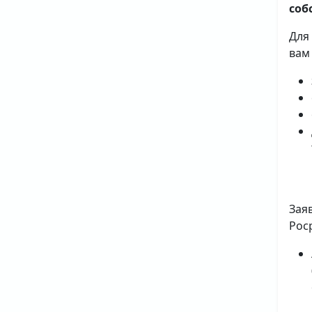
соб
Для
вам
Зая
Рос