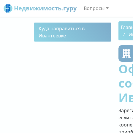
Недвижимость.гуру
Вопросы
Глав
Куда направиться в
И
Ивантеевке
О
со
И
Зарег
если 
коопе
приоб