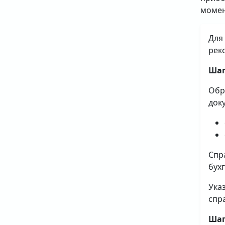
момен
Для
рек
Шаг
Обр
док
Спр
бух
Ука
спр
Шаг