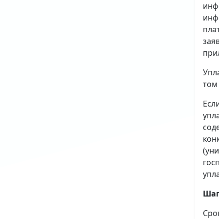
инф
инф
пла
зая
при
Упл
том
Есл
упл
сод
кон
(ун
гос
упл
Шаг
Сро