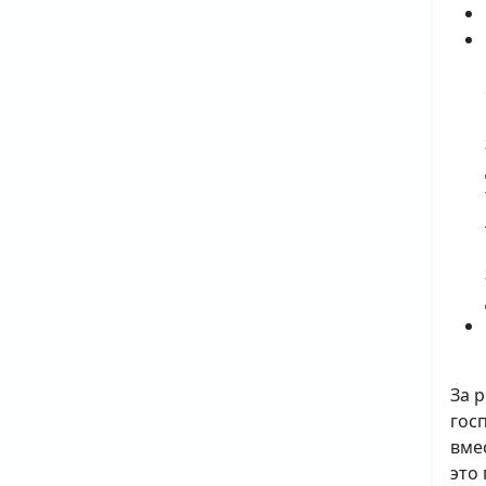
За 
гос
вме
это