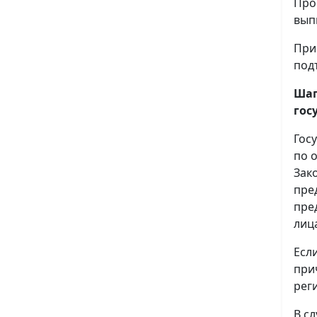
Про
вып
При
под
Шаг
гос
Гос
по 
Зак
пре
пре
лиц
Есл
при
рег
В с