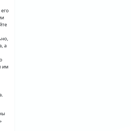
 его
ии
йте
ьно,
, а
о
м им
а.
ны
ь