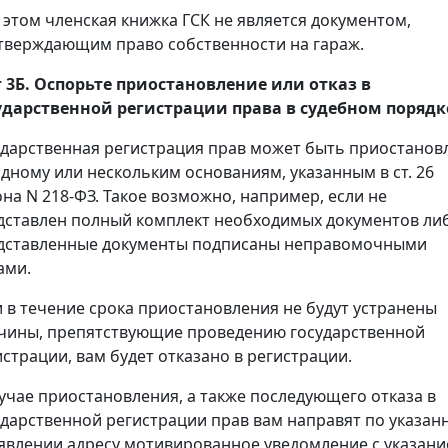
 этом членская книжка ГСК не является документом,
тверждающим право собственности на гараж.
 3Б. Оспорьте приостановление или отказ в
ударственной регистрации права в судебном порядк
ударственная регистрация прав может быть приостанов
одному или нескольким основаниям, указанным в ст. 26
она N 218-ФЗ. Такое возможно, например, если не
дставлен полный комплект необходимых документов ли
дставленные документы подписаны неправомочными
ами.
и в течение срока приостановления не будут устранены
чины, препятствующие проведению государственной
истрации, вам будет отказано в регистрации.
лучае приостановления, а также последующего отказа в
ударственной регистрации прав вам направят по указан
аявлении адресу мотивированное уведомление с указан