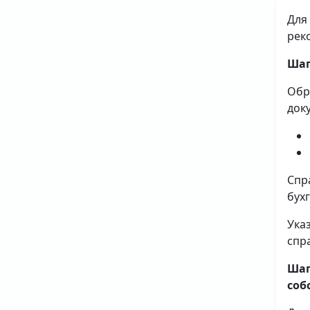
Для
рек
Шаг
Обр
док
Спр
бух
Ука
спр
Шаг
соб