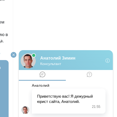
ом
ию в
а.
е
а