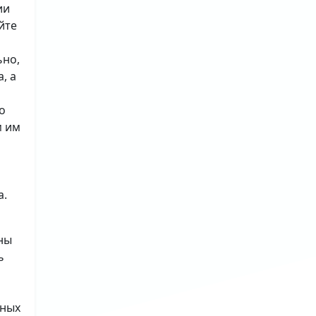
ии
йте
ьно,
, а
о
м им
а.
ны
ь
ьных