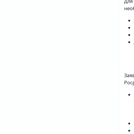
Для
нео
Зая
Рос