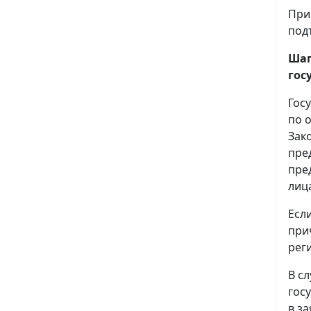
При
под
Шаг
гос
Гос
по 
Зак
пре
пре
лиц
Есл
при
рег
В с
гос
в з