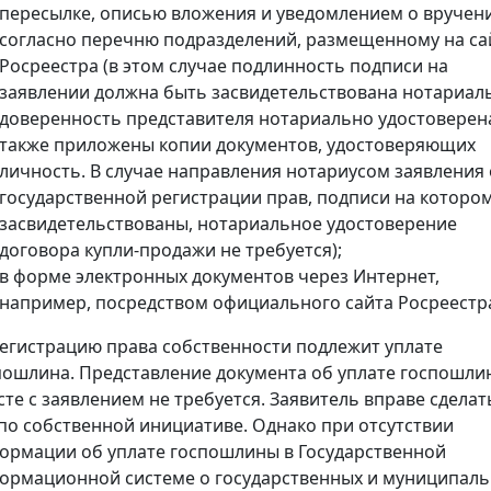
пересылке, описью вложения и уведомлением о вручен
согласно перечню подразделений, размещенному на са
Росреестра (в этом случае подлинность подписи на
заявлении должна быть засвидетельствована нотариал
доверенность представителя нотариально удостоверена
также приложены копии документов, удостоверяющих
личность. В случае направления нотариусом заявления 
государственной регистрации прав, подписи на которо
засвидетельствованы, нотариальное удостоверение
договора купли-продажи не требуется);
в форме электронных документов через Интернет,
например, посредством официального сайта Росреестр
регистрацию права собственности подлежит уплате
пошлина. Представление документа об уплате госпошли
сте с заявлением не требуется. Заявитель вправе сделат
 по собственной инициативе. Однако при отсутствии
ормации об уплате госпошлины в Государственной
ормационной системе о государственных и муниципал