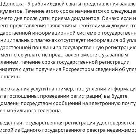
 Донецка - 9 рабочих дней с даты представления заявл
окументов. Течение этого срока начинается со следующе
очего дня после даты приема документов. Однако если 
ент представления заявления и необходимых документо
ударственной информационной системе о государствен
униципальных платежах отсутствует информация об упл
ударственной пошлины за государственную регистрацию
умент о ее уплате не представлен вместе с указанным
влением, течение срока государственной регистрации
инается с даты получения Росреестром сведений об упл
пошлины.
оде оказания услуги (например, поступлении информаци
ате госпошлины, проведении регистрации) вы будете
домлены посредством сообщений на электронную почту
ер мобильного телефона.
веденная государственная регистрация удостоверяется
иской из Единого государственного реестра недвижимос