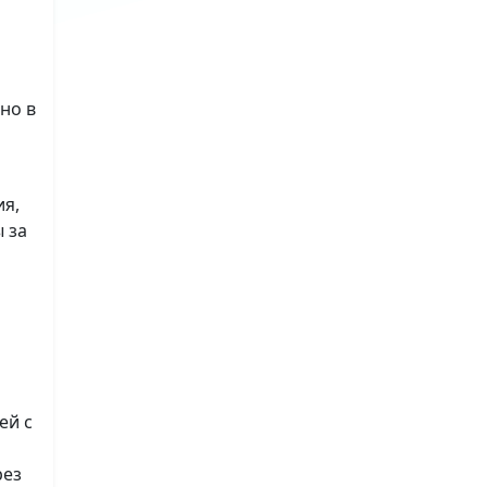
но в
ия,
 за
ей с
рез