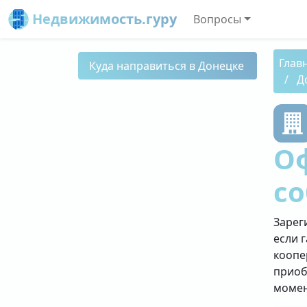
Недвижимость.гуру
Вопросы
Глав
Куда направиться в Донецке
Д
О
со
Зарег
если 
коопе
приоб
момен