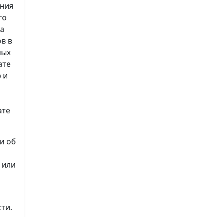
ения
го
на
в в
ных
ате
 и
ате
и об
 или
ти.