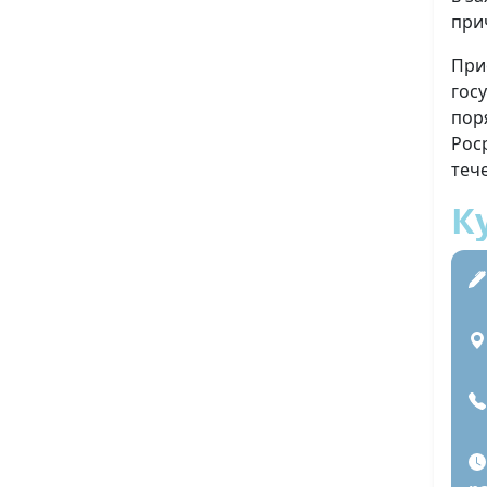
при
При
гос
пор
Рос
теч
К