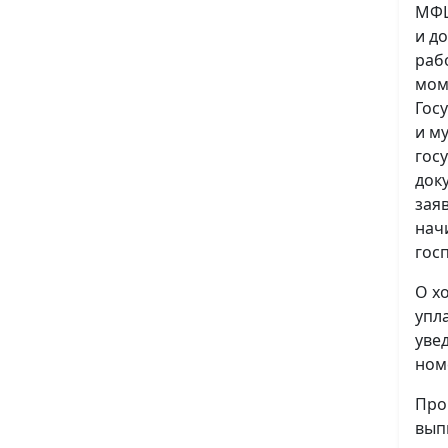
МФЦ
и д
раб
мом
Гос
и м
гос
док
зая
нач
гос
О х
упл
уве
ном
Про
вып