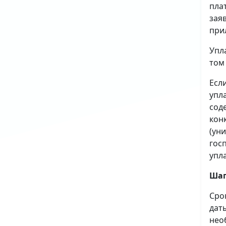
пла
зая
при
Упл
том
Есл
упл
сод
кон
(ун
гос
упл
Шаг
Сро
дат
нео