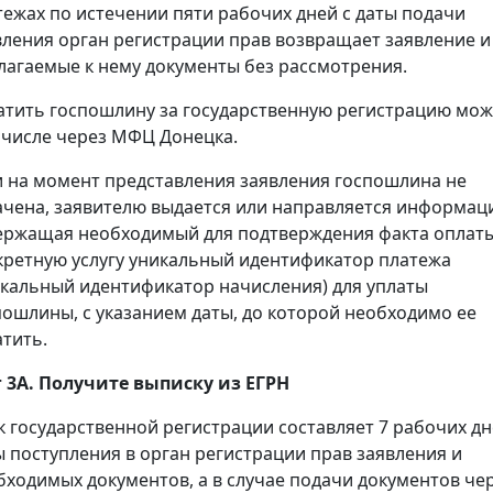
тежах по истечении пяти рабочих дней с даты подачи
вления орган регистрации прав возвращает заявление и
лагаемые к нему документы без рассмотрения.
атить госпошлину за государственную регистрацию мож
 числе через МФЦ Донецка.
и на момент представления заявления госпошлина не
ачена, заявителю выдается или направляется информац
ержащая необходимый для подтверждения факта оплаты
кретную услугу уникальный идентификатор платежа
икальный идентификатор начисления) для уплаты
пошлины, с указанием даты, до которой необходимо ее
атить.
 3А. Получите выписку из ЕГРН
к государственной регистрации составляет 7 рабочих дн
ы поступления в орган регистрации прав заявления и
бходимых документов, а в случае подачи документов че