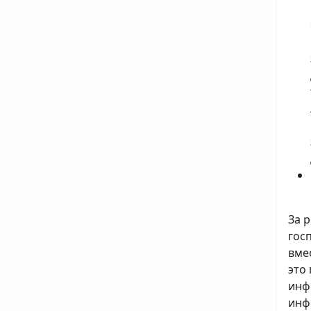
За 
гос
вме
это
инф
инф