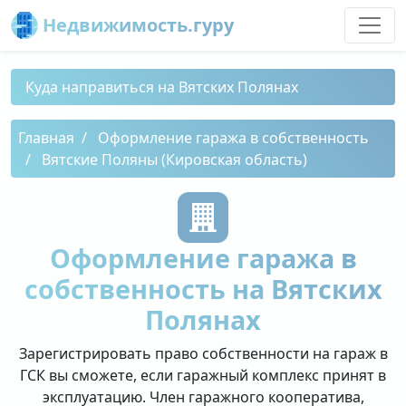
Недвижимость.гуру
Куда направиться на Вятских Полянах
Главная
Оформление гаража в собственность
Вятские Поляны (Кировская область)
Оформление гаража в
собственность на Вятских
Полянах
Зарегистрировать право собственности на гараж в
ГСК вы сможете, если гаражный комплекс принят в
эксплуатацию. Член гаражного кооператива,