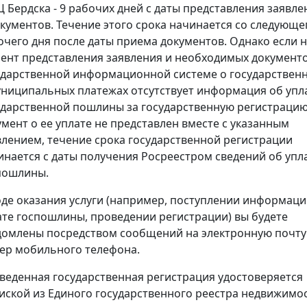
 Бердска - 9 рабочих дней с даты представления заявле
окументов. Течение этого срока начинается со следующе
очего дня после даты приема документов. Однако если 
ент представления заявления и необходимых документо
ударственной информационной системе о государствен
униципальных платежах отсутствует информация об упл
ударственной пошлины за государственную регистрацию
умент о ее уплате не представлен вместе с указанным
влением, течение срока государственной регистрации
инается с даты получения Росреестром сведений об упл
пошлины.
оде оказания услуги (например, поступлении информаци
ате госпошлины, проведении регистрации) вы будете
домлены посредством сообщений на электронную почту
ер мобильного телефона.
веденная государственная регистрация удостоверяется
иской из Единого государственного реестра недвижимос