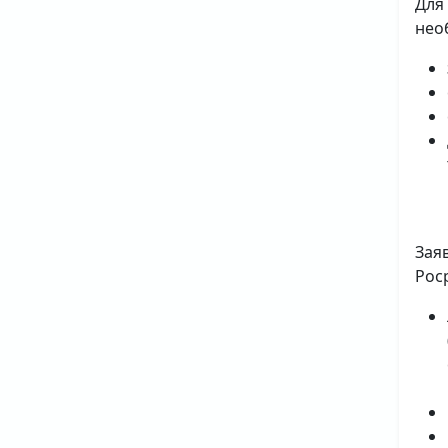
Для
нео
Зая
Рос