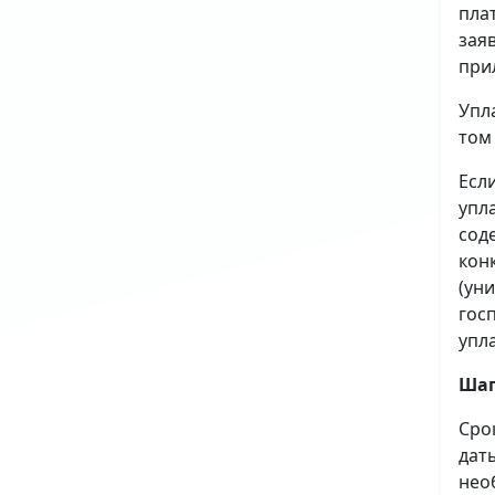
пла
зая
при
Упл
том
Есл
упл
сод
кон
(ун
гос
упл
Шаг
Сро
дат
нео