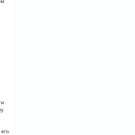
ам
ти
му
 его