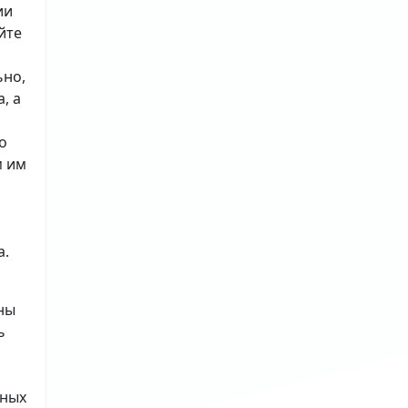
ии
йте
ьно,
, а
о
м им
а.
ны
ь
ьных