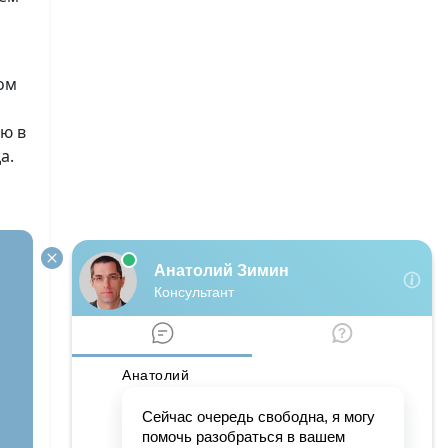
ом
ю в
а.