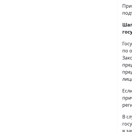
При
под
Шаг
гос
Гос
по 
Зак
пре
пре
лиц
Есл
при
рег
В с
гос
в з