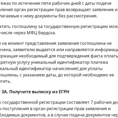
тежах по истечении пяти рабочих дней с даты подачи
вления орган регистрации прав возвращает заявление и
лагаемые к нему документы без рассмотрения.
атить госпошлину за государственную регистрацию мож
 числе через МФЦ Бердска.
и на момент представления заявления госпошлина не
ачена, заявителю выдается или направляется информац
ержащая необходимый для подтверждения факта оплаты
кретную услугу уникальный идентификатор платежа
икальный идентификатор начисления) для уплаты
пошлины, с указанием даты, до которой необходимо ее
атить.
 3А. Получите выписку из ЕГРН
к государственной регистрации составляет 7 рабочих дн
ы поступления в орган регистрации прав заявления и
бходимых документов, а в случае подачи документов че