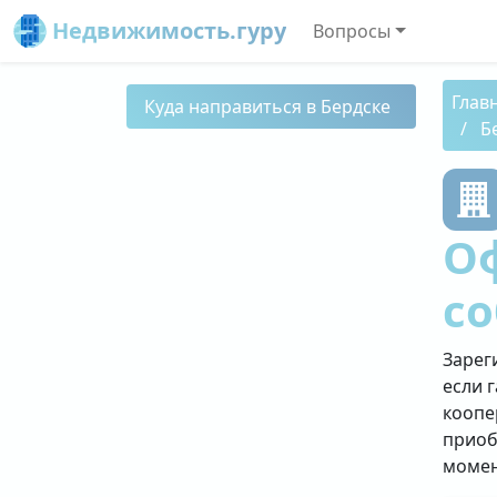
Недвижимость.гуру
Вопросы
Глав
Куда направиться в Бердске
Б
О
со
Зарег
если 
коопе
приоб
момен