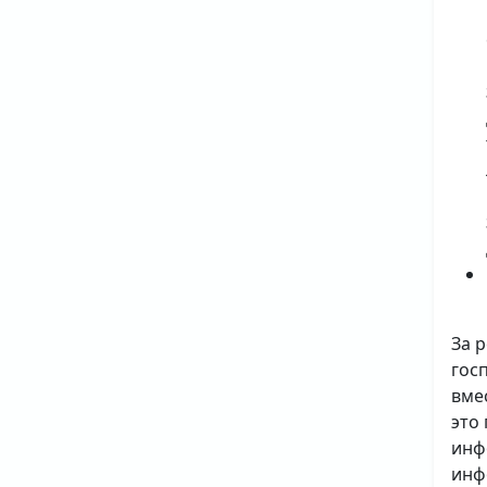
За 
гос
вме
это
инф
инф