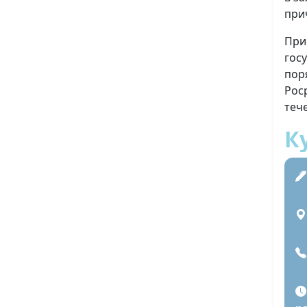
при
При
гос
пор
Рос
теч
К