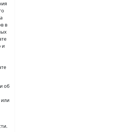
ния
го
на
в в
ных
ате
 и
ате
и об
 или
ти.