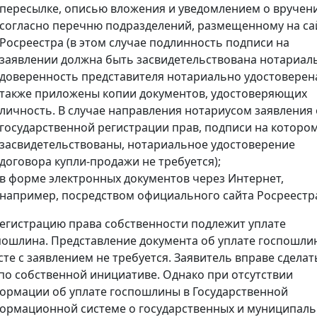
пересылке, описью вложения и уведомлением о вручен
согласно перечню подразделений, размещенному на са
Росреестра (в этом случае подлинность подписи на
заявлении должна быть засвидетельствована нотариал
доверенность представителя нотариально удостоверена
также приложены копии документов, удостоверяющих
личность. В случае направления нотариусом заявления 
государственной регистрации прав, подписи на которо
засвидетельствованы, нотариальное удостоверение
договора купли-продажи не требуется);
в форме электронных документов через Интернет,
например, посредством официального сайта Росреестр
регистрацию права собственности подлежит уплате
пошлина. Представление документа об уплате госпошли
сте с заявлением не требуется. Заявитель вправе сделат
 по собственной инициативе. Однако при отсутствии
ормации об уплате госпошлины в Государственной
ормационной системе о государственных и муниципал