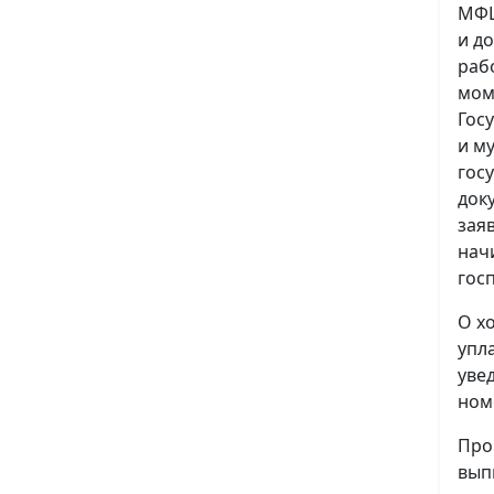
МФЦ
и д
раб
мом
Гос
и м
гос
док
зая
нач
гос
О х
упл
уве
ном
Про
вып