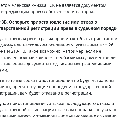
 этом членская книжка ГСК не является документом,
тверждающим право собственности на гараж.
 3Б. Оспорьте приостановление или отказ в
ударственной регистрации права в судебном порядк
ударственная регистрация прав может быть приостанов
одному или нескольким основаниям, указанным в ст. 26
она N 218-ФЗ. Такое возможно, например, если не
дставлен полный комплект необходимых документов ли
дставленные документы подписаны неправомочными
ами.
и в течение срока приостановления не будут устранены
чины, препятствующие проведению государственной
истрации, вам будет отказано в регистрации.
лучае приостановления, а также последующего отказа в
ударственной регистрации прав вам направят по указан
аявлении адресу мотивированное уведомление с указан