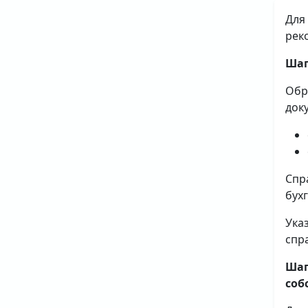
Для
рек
Шаг
Обр
док
Спр
бух
Ука
спр
Шаг
соб