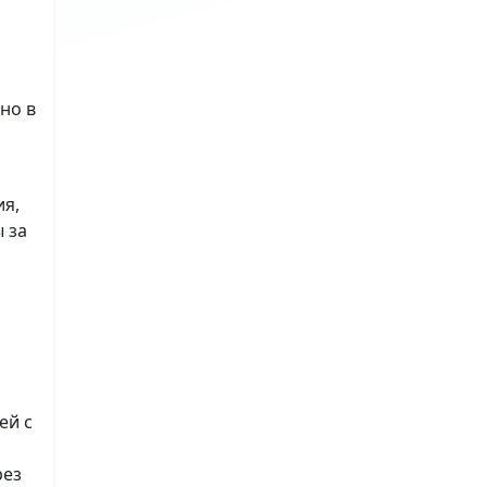
но в
ия,
 за
ей с
рез