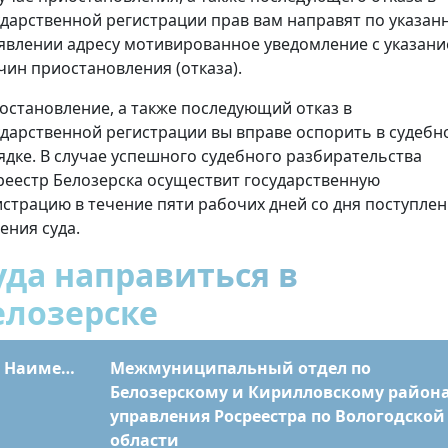
ударственной регистрации прав вам направят по указан
аявлении адресу мотивированное уведомление с указан
чин приостановления (отказа).
остановление, а также последующий отказ в
ударственной регистрации вы вправе оспорить в судебн
ядке. В случае успешного судебного разбирательства
реестр Белозерска осуществит государственную
истрацию в течение пяти рабочих дней со дня поступле
ения суда.
уда направиться в
елозерске
Наименование
Межмуниципальный отдел по
Белозерскому и Кирилловскому район
управления Росреестра по Вологодской
области