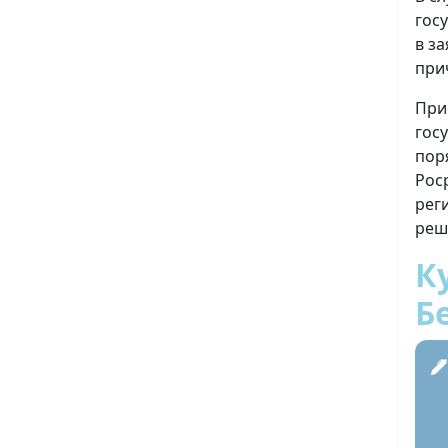
гос
в з
при
При
гос
пор
Рос
рег
реш
К
Б