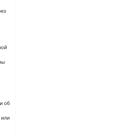
рез
ной
ны
и об
 или