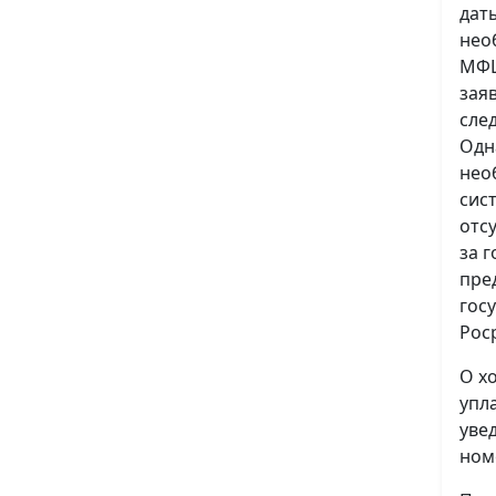
дат
нео
МФЦ
зая
сле
Одн
нео
сис
отс
за 
пре
гос
Рос
О х
упл
уве
ном