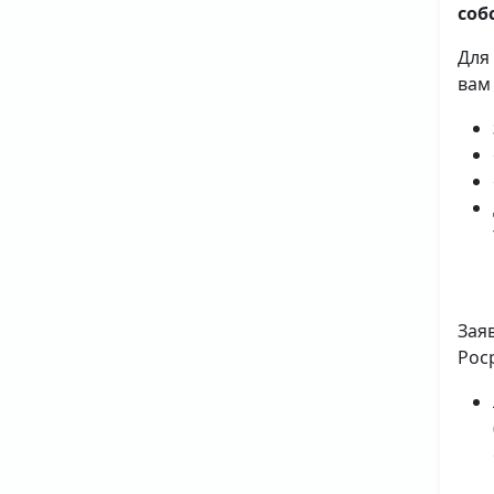
соб
Для
вам
Зая
Рос