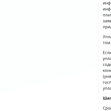
инф
инф
пла
зая
при
Упл
том
Есл
упл
сод
кон
(ун
гос
упл
Шаг
Сро