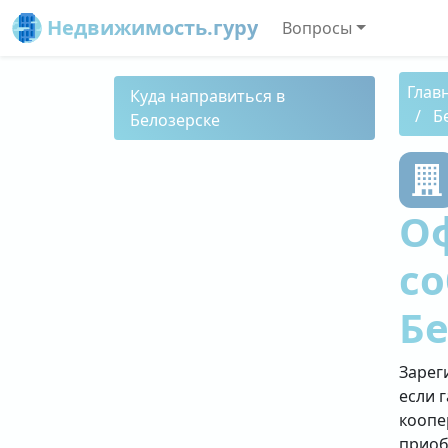
Недвижимость.гуру
Вопросы
Глав
Куда направиться в
Б
Белозерске
О
со
Бе
Зарег
если 
коопе
приоб