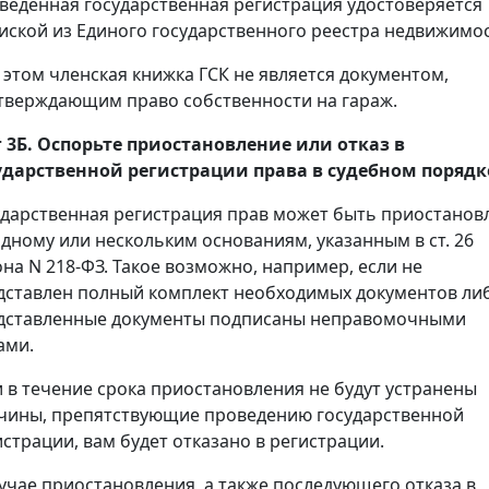
веденная государственная регистрация удостоверяется
иской из Единого государственного реестра недвижимос
 этом членская книжка ГСК не является документом,
тверждающим право собственности на гараж.
 3Б. Оспорьте приостановление или отказ в
ударственной регистрации права в судебном порядк
ударственная регистрация прав может быть приостанов
одному или нескольким основаниям, указанным в ст. 26
она N 218-ФЗ. Такое возможно, например, если не
дставлен полный комплект необходимых документов ли
дставленные документы подписаны неправомочными
ами.
и в течение срока приостановления не будут устранены
чины, препятствующие проведению государственной
истрации, вам будет отказано в регистрации.
лучае приостановления, а также последующего отказа в