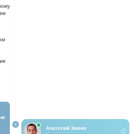
ному
ием
ом
ния
ам