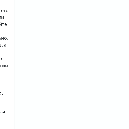
 его
ии
йте
ьно,
, а
о
м им
а.
ны
ь