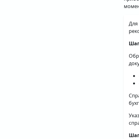
момен
Для
рек
Шаг
Обр
док
Спр
бух
Ука
спр
Шаг