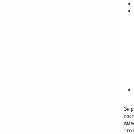
За 
гос
вме
это