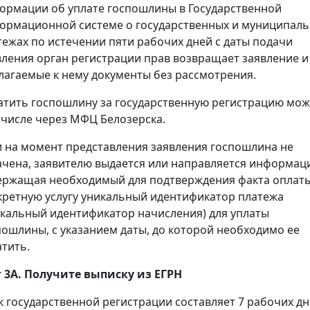
ормации об уплате госпошлины в Государственной
ормационной системе о государственных и муниципал
тежах по истечении пяти рабочих дней с даты подачи
вления орган регистрации прав возвращает заявление и
лагаемые к нему документы без рассмотрения.
атить госпошлину за государственную регистрацию мож
 числе через МФЦ Белозерска.
и на момент представления заявления госпошлина не
ачена, заявителю выдается или направляется информац
ержащая необходимый для подтверждения факта оплаты
кретную услугу уникальный идентификатор платежа
икальный идентификатор начисления) для уплаты
пошлины, с указанием даты, до которой необходимо ее
атить.
 3А. Получите выписку из ЕГРН
к государственной регистрации составляет 7 рабочих дн