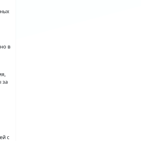
ьных
но в
ия,
 за
ей с