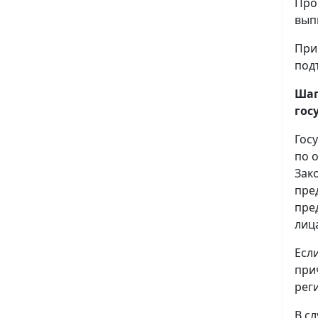
Про
вып
При
под
Шаг
гос
Гос
по 
Зак
пре
пре
лиц
Есл
при
рег
В с