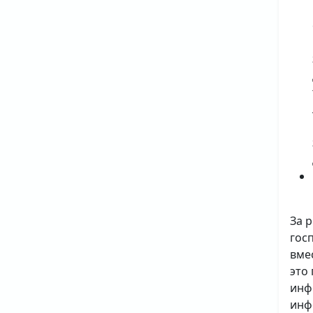
За 
гос
вме
это
инф
инф