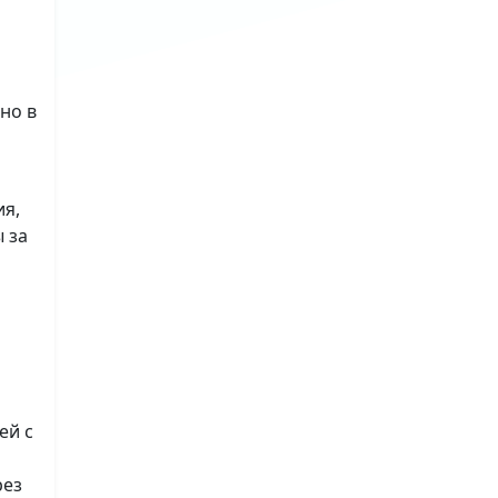
но в
ия,
 за
ей с
рез