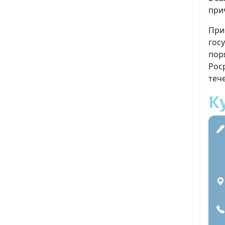
при
При
гос
пор
Рос
теч
К