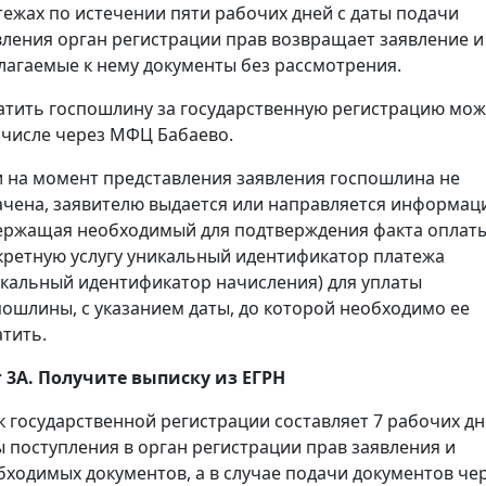
тежах по истечении пяти рабочих дней с даты подачи
вления орган регистрации прав возвращает заявление и
лагаемые к нему документы без рассмотрения.
атить госпошлину за государственную регистрацию мож
 числе через МФЦ Бабаево.
и на момент представления заявления госпошлина не
ачена, заявителю выдается или направляется информац
ержащая необходимый для подтверждения факта оплаты
кретную услугу уникальный идентификатор платежа
икальный идентификатор начисления) для уплаты
пошлины, с указанием даты, до которой необходимо ее
атить.
 3А. Получите выписку из ЕГРН
к государственной регистрации составляет 7 рабочих дн
ы поступления в орган регистрации прав заявления и
бходимых документов, а в случае подачи документов че