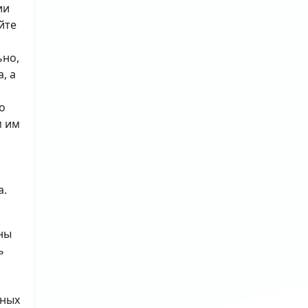
ии
йте
ьно,
, а
о
м им
а.
ны
ь
ьных