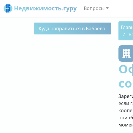
Недвижимость.гуру
Вопросы
Глав
Куда направиться в Бабаево
Б
О
со
Зарег
если 
коопе
приоб
момен