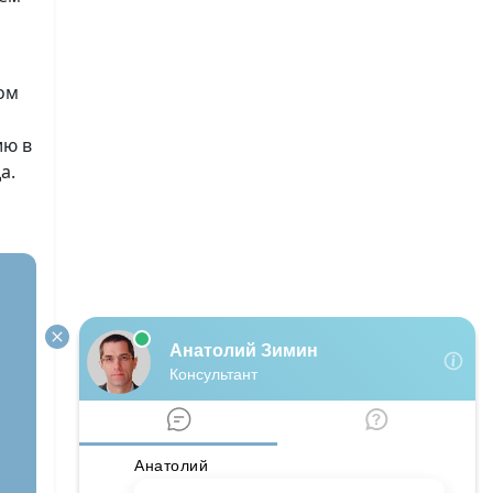
ом
ию в
а.