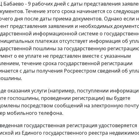
 Бабаево - 9 рабочих дней с даты представления заявл
окументов. Течение этого срока начинается со следующе
очего дня после даты приема документов. Однако если 
ент представления заявления и необходимых документо
ударственной информационной системе о государствен
униципальных платежах отсутствует информация об упл
ударственной пошлины за государственную регистрацию
умент о ее уплате не представлен вместе с указанным
влением, течение срока государственной регистрации
инается с даты получения Росреестром сведений об упл
пошлины.
оде оказания услуги (например, поступлении информаци
ате госпошлины, проведении регистрации) вы будете
домлены посредством сообщений на электронную почту
ер мобильного телефона.
веденная государственная регистрация удостоверяется
иской из Единого государственного реестра недвижимос