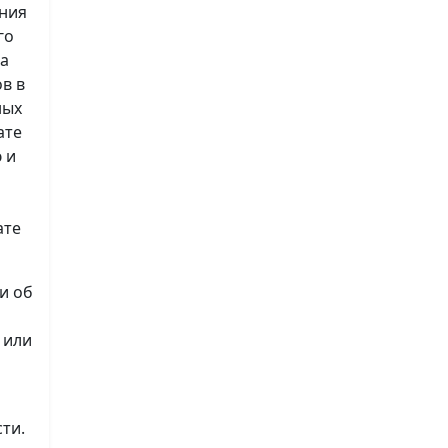
ения
го
на
в в
ных
ате
 и
ате
и об
 или
ти.