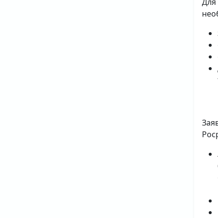
Для
нео
Зая
Рос