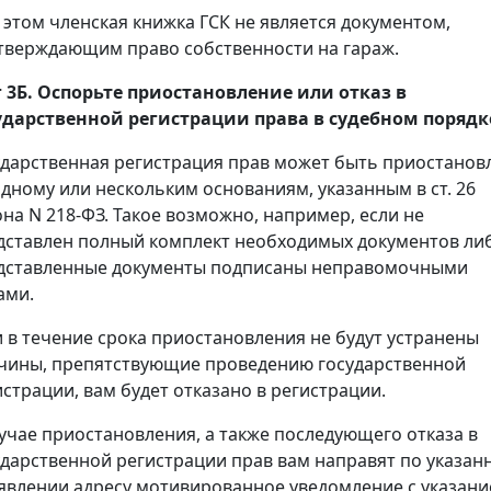
 этом членская книжка ГСК не является документом,
тверждающим право собственности на гараж.
 3Б. Оспорьте приостановление или отказ в
ударственной регистрации права в судебном порядк
ударственная регистрация прав может быть приостанов
одному или нескольким основаниям, указанным в ст. 26
она N 218-ФЗ. Такое возможно, например, если не
дставлен полный комплект необходимых документов ли
дставленные документы подписаны неправомочными
ами.
и в течение срока приостановления не будут устранены
чины, препятствующие проведению государственной
истрации, вам будет отказано в регистрации.
лучае приостановления, а также последующего отказа в
ударственной регистрации прав вам направят по указан
аявлении адресу мотивированное уведомление с указан