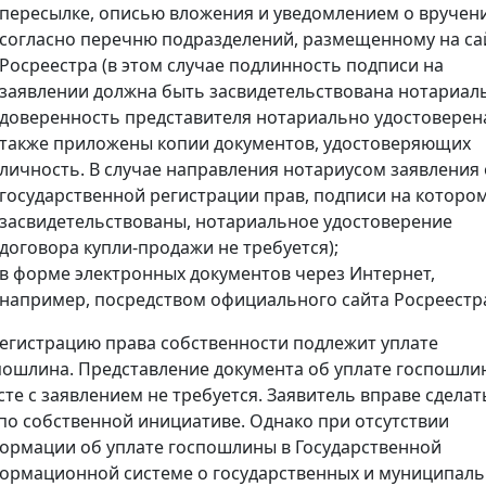
пересылке, описью вложения и уведомлением о вручен
согласно перечню подразделений, размещенному на са
Росреестра (в этом случае подлинность подписи на
заявлении должна быть засвидетельствована нотариал
доверенность представителя нотариально удостоверена
также приложены копии документов, удостоверяющих
личность. В случае направления нотариусом заявления 
государственной регистрации прав, подписи на которо
засвидетельствованы, нотариальное удостоверение
договора купли-продажи не требуется);
в форме электронных документов через Интернет,
например, посредством официального сайта Росреестр
регистрацию права собственности подлежит уплате
пошлина. Представление документа об уплате госпошли
сте с заявлением не требуется. Заявитель вправе сделат
 по собственной инициативе. Однако при отсутствии
ормации об уплате госпошлины в Государственной
ормационной системе о государственных и муниципал