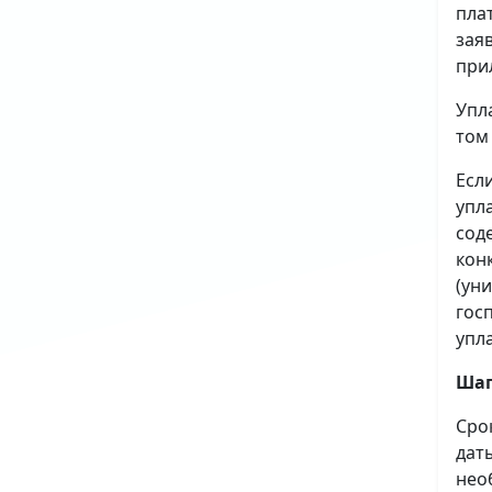
пла
зая
при
Упл
том
Есл
упл
сод
кон
(ун
гос
упл
Шаг
Сро
дат
нео