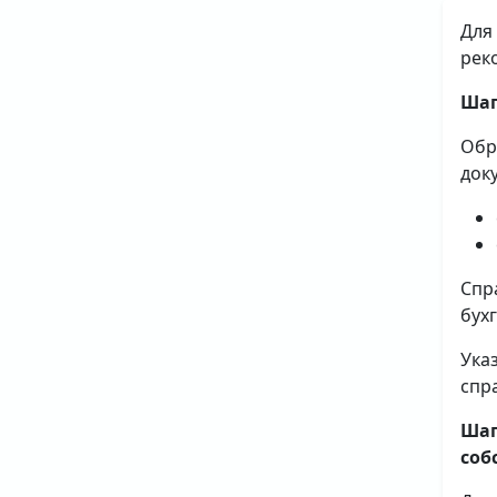
Для
рек
Шаг
Обр
док
Спр
бух
Ука
спр
Шаг
соб