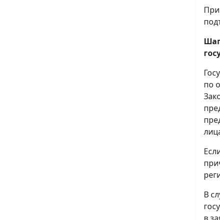
При
под
Шаг
гос
Гос
по 
Зак
пре
пре
лиц
Есл
при
рег
В с
гос
в з