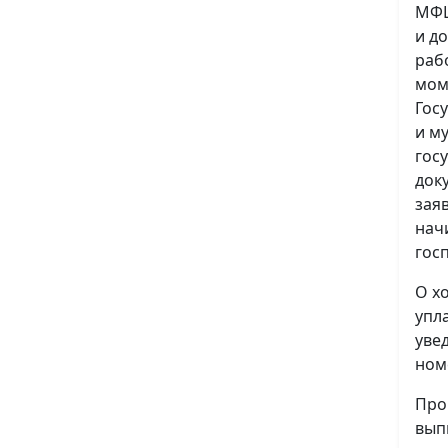
МФЦ
и д
раб
мом
Гос
и м
гос
док
зая
нач
гос
О х
упл
уве
ном
Про
вып