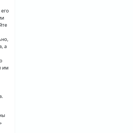
 его
ии
йте
ьно,
, а
о
м им
а.
ны
ь