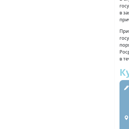
гос
в з
при
При
гос
пор
Рос
в т
К