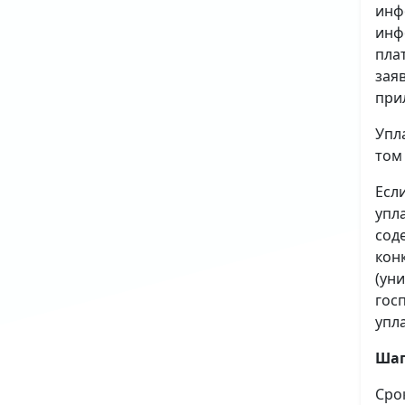
инф
инф
пла
зая
при
Упл
том
Есл
упл
сод
кон
(ун
гос
упл
Шаг
Сро