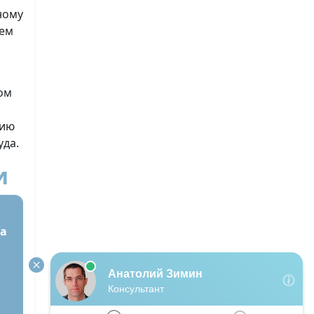
ному
ием
ом
цию
уда.
и
а