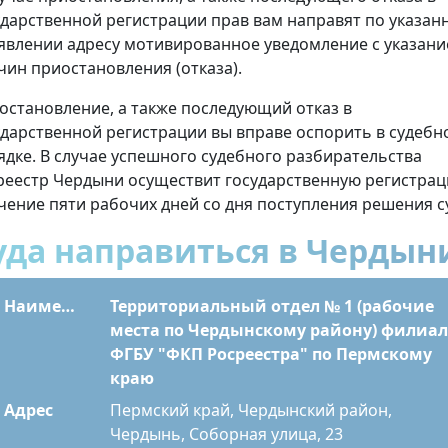
ударственной регистрации прав вам направят по указан
аявлении адресу мотивированное уведомление с указан
чин приостановления (отказа).
остановление, а также последующий отказ в
ударственной регистрации вы вправе оспорить в судебн
ядке. В случае успешного судебного разбирательства
реестр Чердыни осуществит государственную регистра
ечение пяти рабочих дней со дня поступления решения с
уда направиться в Чердын
Наименование
Территориальный отдел № 1 (рабочие
места по Чердынскому району) филиал
ФГБУ "ФКП Росреестра" по Пермскому
краю
Адрес
Пермский край, Чердынский район,
Чердынь, Соборная улица, 23