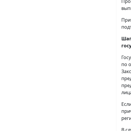
Про
вып
При
под
Шаг
гос
Гос
по 
Зак
пре
пре
лиц
Есл
при
рег
В с