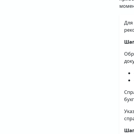
момен
Для
рек
Шаг
Обр
док
Спр
бух
Ука
спр
Шаг