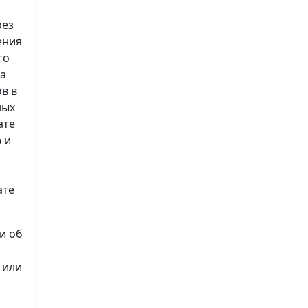
рез
ения
го
на
в в
ных
ате
 и
ате
и об
 или