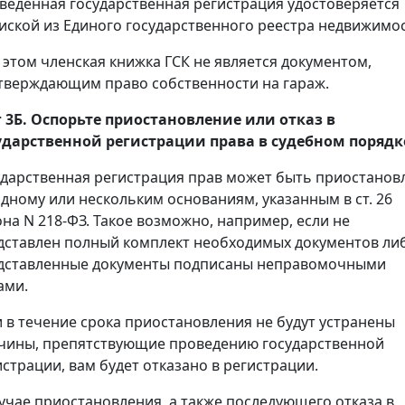
веденная государственная регистрация удостоверяется
иской из Единого государственного реестра недвижимос
 этом членская книжка ГСК не является документом,
тверждающим право собственности на гараж.
 3Б. Оспорьте приостановление или отказ в
ударственной регистрации права в судебном порядк
ударственная регистрация прав может быть приостанов
одному или нескольким основаниям, указанным в ст. 26
она N 218-ФЗ. Такое возможно, например, если не
дставлен полный комплект необходимых документов ли
дставленные документы подписаны неправомочными
ами.
и в течение срока приостановления не будут устранены
чины, препятствующие проведению государственной
истрации, вам будет отказано в регистрации.
лучае приостановления, а также последующего отказа в