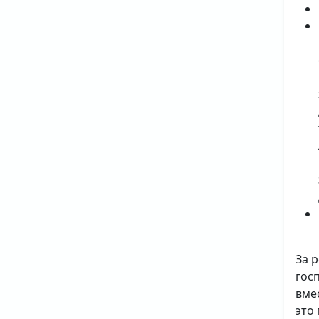
За 
гос
вме
это