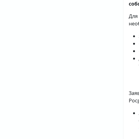
соб
Для
нео
Зая
Рос