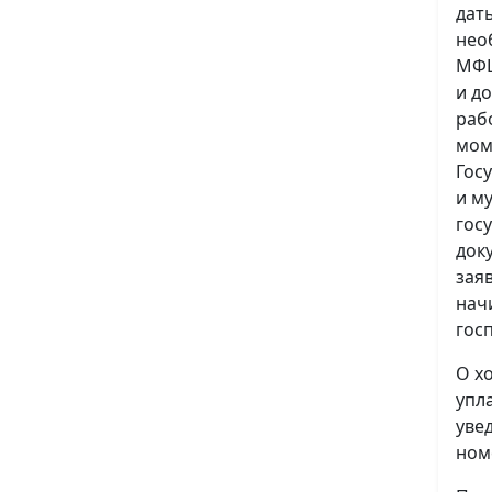
дат
нео
МФЦ
и д
раб
мом
Гос
и м
гос
док
зая
нач
гос
О х
упл
уве
ном