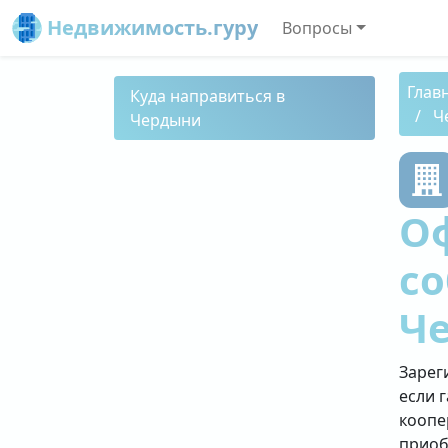
Недвижимость.гуру
Вопросы
Глав
Куда направиться в
Ч
Чердыни
О
со
Ч
Зарег
если 
коопе
приоб