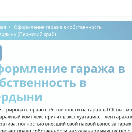
ная
Оформление гаража в собственность
ердынь (Пермский край)
формление гаража в
бственность в
ердыни
истрировать право собственности на гараж в ГСК вы см
гаражный комплекс принят в эксплуатацию. Член гаражн
ратива, полностью внесший свой паевой взнос за гараж
ретает право собственности на указанное имущество с