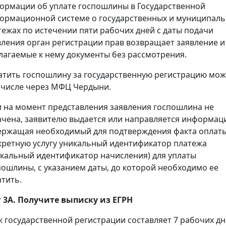
ормации об уплате госпошлины в Государственной
ормационной системе о государственных и муниципал
тежах по истечении пяти рабочих дней с даты подачи
вления орган регистрации прав возвращает заявление и
лагаемые к нему документы без рассмотрения.
атить госпошлину за государственную регистрацию мож
 числе через МФЦ Чердыни.
и на момент представления заявления госпошлина не
ачена, заявителю выдается или направляется информац
ержащая необходимый для подтверждения факта оплаты
кретную услугу уникальный идентификатор платежа
икальный идентификатор начисления) для уплаты
пошлины, с указанием даты, до которой необходимо ее
атить.
 3А. Получите выписку из ЕГРН
к государственной регистрации составляет 7 рабочих дн