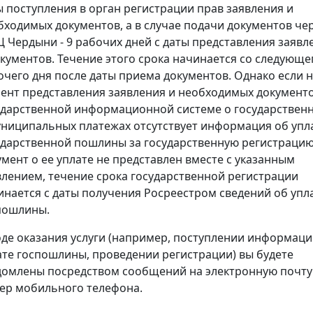
ы поступления в орган регистрации прав заявления и
бходимых документов, а в случае подачи документов че
 Чердыни - 9 рабочих дней с даты представления заявл
окументов. Течение этого срока начинается со следующе
очего дня после даты приема документов. Однако если 
ент представления заявления и необходимых документо
ударственной информационной системе о государствен
униципальных платежах отсутствует информация об упл
ударственной пошлины за государственную регистрацию
умент о ее уплате не представлен вместе с указанным
влением, течение срока государственной регистрации
инается с даты получения Росреестром сведений об упл
пошлины.
оде оказания услуги (например, поступлении информаци
ате госпошлины, проведении регистрации) вы будете
домлены посредством сообщений на электронную почту
ер мобильного телефона.