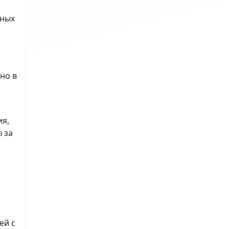
ьных
но в
ия,
 за
ей с