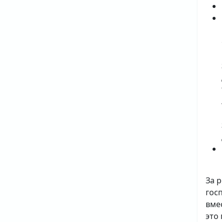
За 
гос
вме
это