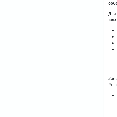
соб
Для
вам
Зая
Рос