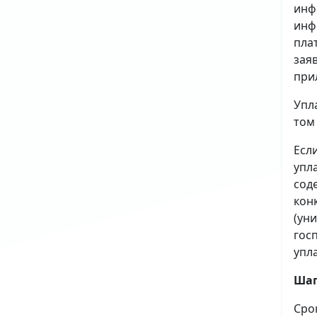
инф
инф
пла
зая
при
Упл
том
Есл
упл
сод
кон
(ун
гос
упл
Шаг
Сро