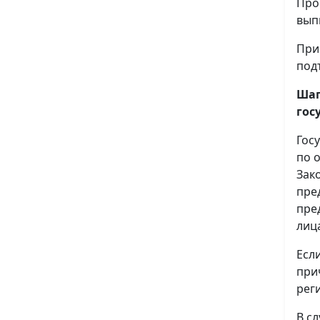
Про
вып
При
под
Шаг
гос
Гос
по 
Зак
пре
пре
лиц
Есл
при
рег
В с