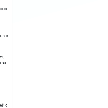
ьных
но в
ия,
 за
ей с