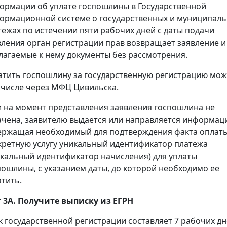
ормации об уплате госпошлины в Государственной
ормационной системе о государственных и муниципал
тежах по истечении пяти рабочих дней с даты подачи
вления орган регистрации прав возвращает заявление и
лагаемые к нему документы без рассмотрения.
атить госпошлину за государственную регистрацию мож
 числе через МФЦ Цивильска.
и на момент представления заявления госпошлина не
ачена, заявителю выдается или направляется информац
ержащая необходимый для подтверждения факта оплаты
кретную услугу уникальный идентификатор платежа
икальный идентификатор начисления) для уплаты
пошлины, с указанием даты, до которой необходимо ее
атить.
 3А. Получите выписку из ЕГРН
к государственной регистрации составляет 7 рабочих дн