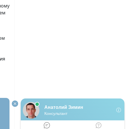
ному
ием
ом
ния