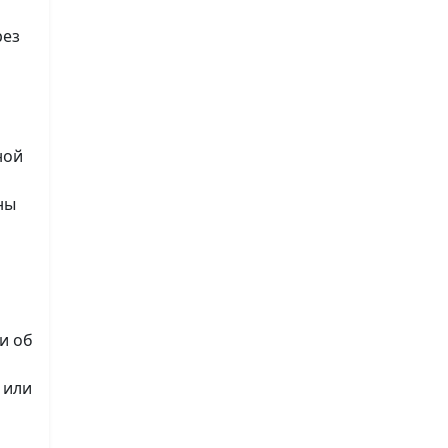
рез
ной
ны
и об
 или