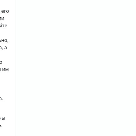
 его
ии
йте
ьно,
, а
о
м им
а.
ны
ь