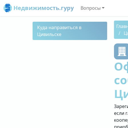
Недвижимость.гуру
Вопросы
Глав
Куда направиться в
Ц
Цивильске
О
со
Ц
Зарег
если 
коопе
приоб