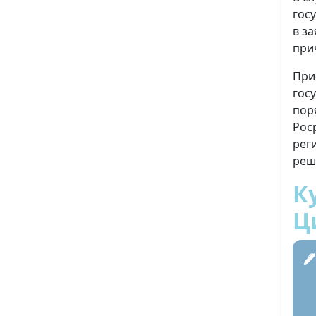
гос
в з
при
При
гос
пор
Рос
рег
реш
К
Ц