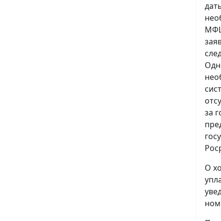
дат
нео
МФЦ
зая
сле
Одн
нео
сис
отс
за 
пре
гос
Рос
О х
упл
уве
ном