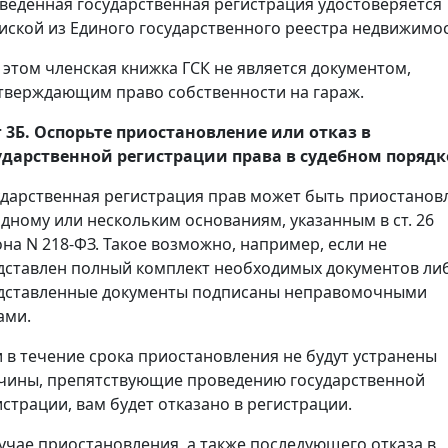
веденная государственная регистрация удостоверяется
иской из Единого государственного реестра недвижимос
 этом членская книжка ГСК не является документом,
тверждающим право собственности на гараж.
 3Б. Оспорьте приостановление или отказ в
ударственной регистрации права в судебном порядк
ударственная регистрация прав может быть приостанов
одному или нескольким основаниям, указанным в ст. 26
она N 218-ФЗ. Такое возможно, например, если не
дставлен полный комплект необходимых документов ли
дставленные документы подписаны неправомочными
ами.
и в течение срока приостановления не будут устранены
чины, препятствующие проведению государственной
истрации, вам будет отказано в регистрации.
лучае приостановления, а также последующего отказа в