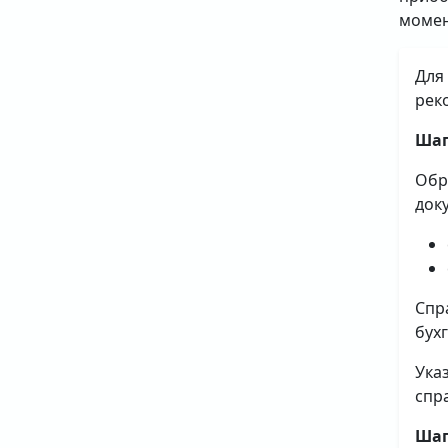
момен
Для
рек
Шаг
Обр
док
Спр
бух
Ука
спр
Шаг