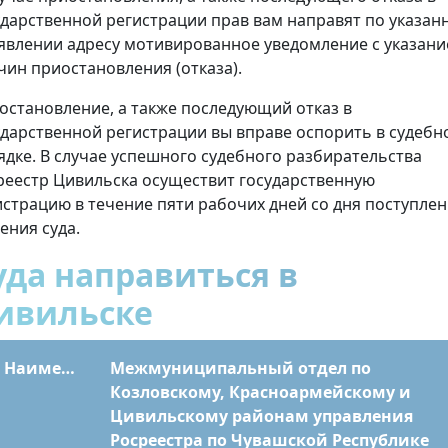
ударственной регистрации прав вам направят по указан
аявлении адресу мотивированное уведомление с указан
чин приостановления (отказа).
остановление, а также последующий отказ в
ударственной регистрации вы вправе оспорить в судебн
ядке. В случае успешного судебного разбирательства
реестр Цивильска осуществит государственную
истрацию в течение пяти рабочих дней со дня поступле
ения суда.
уда направиться в
ивильске
Наименование
Межмуниципальный отдел по
Козловскому, Красноармейскому и
Цивильскому районам управления
Росреестра по Чувашской Республике