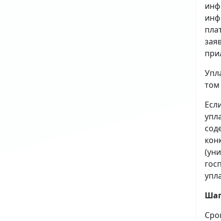
инф
инф
пла
зая
при
Упл
том
Есл
упл
сод
кон
(ун
гос
упл
Шаг
Сро