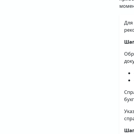
момен
Для
рек
Шаг
Обр
док
Спр
бух
Ука
спр
Шаг