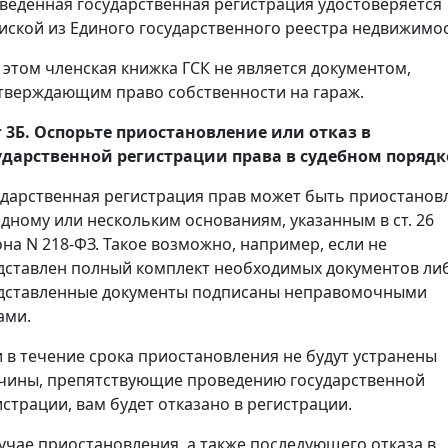
веденная государственная регистрация удостоверяется
иской из Единого государственного реестра недвижимос
 этом членская книжка ГСК не является документом,
тверждающим право собственности на гараж.
 3Б. Оспорьте приостановление или отказ в
ударственной регистрации права в судебном порядк
ударственная регистрация прав может быть приостанов
одному или нескольким основаниям, указанным в ст. 26
она N 218-ФЗ. Такое возможно, например, если не
дставлен полный комплект необходимых документов ли
дставленные документы подписаны неправомочными
ами.
и в течение срока приостановления не будут устранены
чины, препятствующие проведению государственной
истрации, вам будет отказано в регистрации.
лучае приостановления, а также последующего отказа в