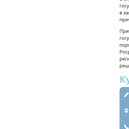
гос
в з
при
При
гос
пор
Рос
рег
реш
К