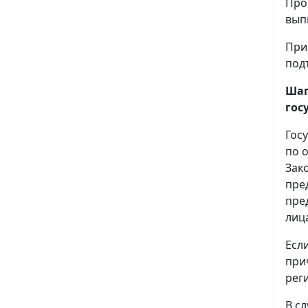
Про
вып
При
под
Шаг
гос
Гос
по 
Зак
пре
пре
лиц
Есл
при
рег
В с