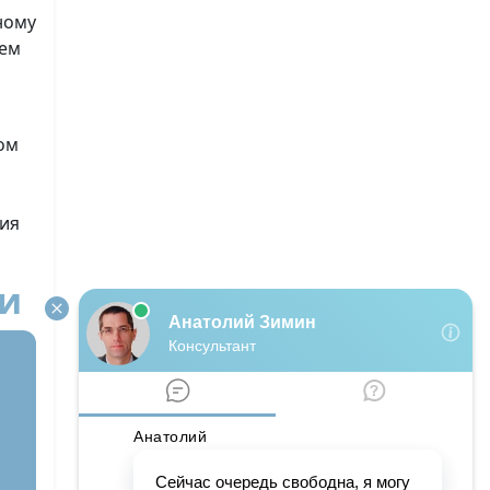
ному
ием
ом
ния
ли