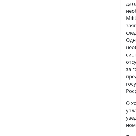
дат
нео
МФЦ
зая
сле
Одн
нео
сис
отс
за 
пре
гос
Рос
О х
упл
уве
ном