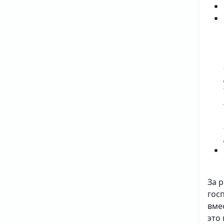
За 
гос
вме
это