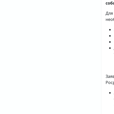
соб
Для
нео
Зая
Рос