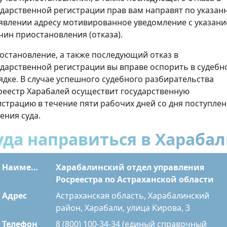
ударственной регистрации прав вам направят по указан
аявлении адресу мотивированное уведомление с указан
чин приостановления (отказа).
остановление, а также последующий отказ в
ударственной регистрации вы вправе оспорить в судебн
ядке. В случае успешного судебного разбирательства
реестр Харабалей осуществит государственную
истрацию в течение пяти рабочих дней со дня поступле
ения суда.
уда направиться в Хараба
Наименование
Харабалинский отдел управления
Росреестра по Астраханской области
Адрес
Астраханская область, Харабалинский
район, Харабали, улица Кирова, 3
Телефон
8 (800) 100-34-34 (единый справочный