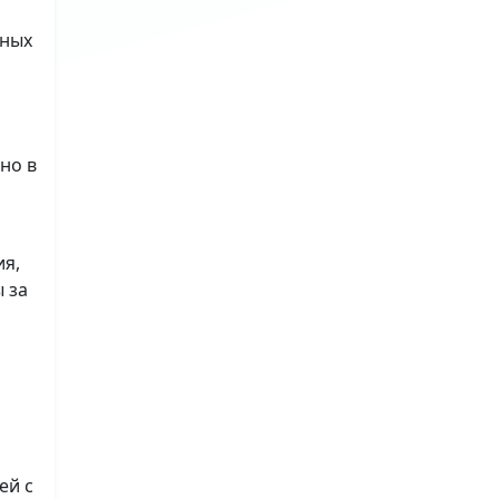
ьных
но в
ия,
 за
ей с