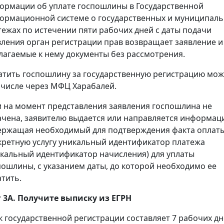
ормации об уплате госпошлины в Государственной
ормационной системе о государственных и муниципал
тежах по истечении пяти рабочих дней с даты подачи
вления орган регистрации прав возвращает заявление и
лагаемые к нему документы без рассмотрения.
атить госпошлину за государственную регистрацию мож
 числе через МФЦ Харабалей.
и на момент представления заявления госпошлина не
ачена, заявителю выдается или направляется информац
ержащая необходимый для подтверждения факта оплаты
кретную услугу уникальный идентификатор платежа
икальный идентификатор начисления) для уплаты
пошлины, с указанием даты, до которой необходимо ее
атить.
 3А. Получите выписку из ЕГРН
к государственной регистрации составляет 7 рабочих дн