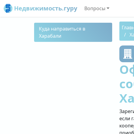
Недвижимость.гуру
Вопросы
Глав
Куда направиться в
Х
Харабали
О
со
Х
Зарег
если 
коопе
приоб