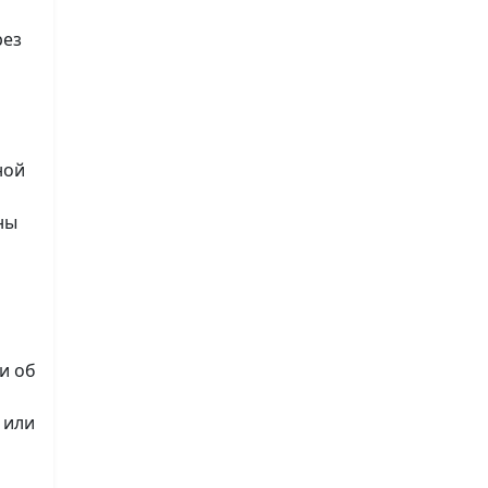
рез
ной
ны
и об
 или