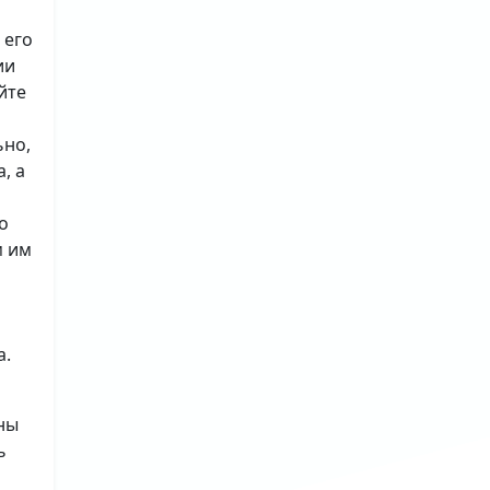
 его
ии
йте
ьно,
, а
о
м им
а.
ны
ь