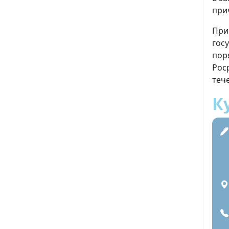
при
При
гос
пор
Рос
теч
К