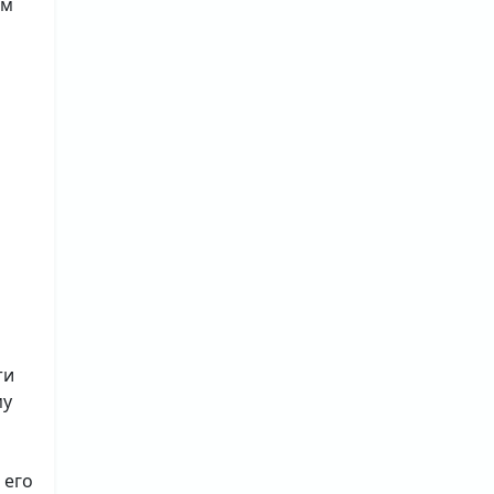
ам
ти
му
 его