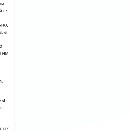
ии
йте
ьно,
, а
о
м им
а.
ны
ь
ьных