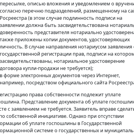
пересылке, описью вложения и уведомлением о вручен
согласно перечню подразделений, размещенному на са
Росреестра (в этом случае подлинность подписи на
заявлении должна быть засвидетельствована нотариал
доверенность представителя нотариально удостоверена
также приложены копии документов, удостоверяющих
личность. В случае направления нотариусом заявления 
государственной регистрации прав, подписи на которо
засвидетельствованы, нотариальное удостоверение
договора купли-продажи не требуется);
в форме электронных документов через Интернет,
например, посредством официального сайта Росреестр
регистрацию права собственности подлежит уплате
пошлина. Представление документа об уплате госпошли
сте с заявлением не требуется. Заявитель вправе сделат
 по собственной инициативе. Однако при отсутствии
ормации об уплате госпошлины в Государственной
ормационной системе о государственных и муниципал