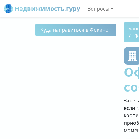
Недвижимость.гуру
Вопросы
Глав
Куда направиться в Фокино
Ф
О
со
Зарег
если 
коопе
приоб
момен