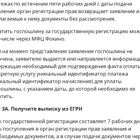
тежах по истечении пяти рабочих дней с даты подачи
вления орган регистрации прав возвращает заявление и
лагаемые к нему документы без рассмотрения.
атить госпошлину за государственную регистрацию мож
 числе через МФЦ Фокино.
и на момент представления заявления госпошлина не
ачена, заявителю выдается или направляется информац
ержащая необходимый для подтверждения факта оплаты
кретную услугу уникальный идентификатор платежа
икальный идентификатор начисления) для уплаты
пошлины, с указанием даты, до которой необходимо ее
атить.
 3А. Получите выписку из ЕГРН
к государственной регистрации составляет 7 рабочих дн
ы поступления в орган регистрации прав заявления и
бходимых документов, а в случае подачи документов че