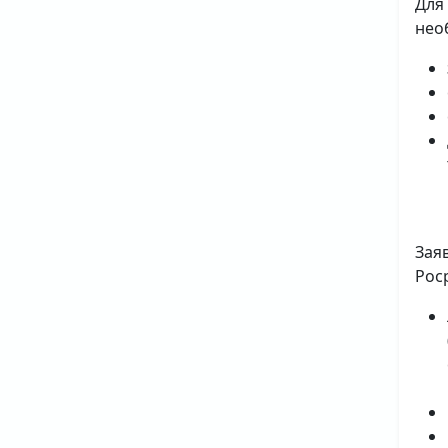
Для
нео
Зая
Рос