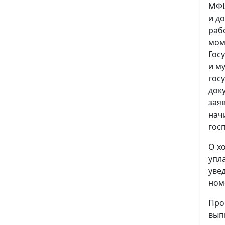
МФЦ
и д
раб
мом
Гос
и м
гос
док
зая
нач
гос
О х
упл
уве
ном
Про
вып