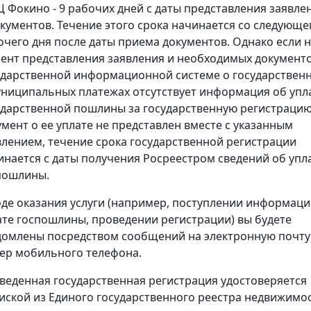
 Фокино - 9 рабочих дней с даты представления заявле
окументов. Течение этого срока начинается со следующе
очего дня после даты приема документов. Однако если 
ент представления заявления и необходимых документо
ударственной информационной системе о государствен
униципальных платежах отсутствует информация об упл
ударственной пошлины за государственную регистрацию
умент о ее уплате не представлен вместе с указанным
влением, течение срока государственной регистрации
инается с даты получения Росреестром сведений об упл
пошлины.
оде оказания услуги (например, поступлении информаци
ате госпошлины, проведении регистрации) вы будете
домлены посредством сообщений на электронную почту
ер мобильного телефона.
веденная государственная регистрация удостоверяется
иской из Единого государственного реестра недвижимос