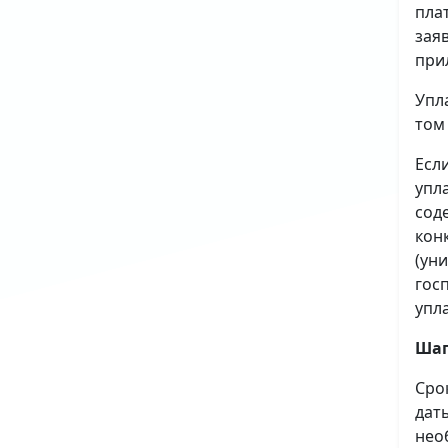
пла
зая
при
Упл
том
Есл
упл
сод
кон
(ун
гос
упл
Шаг
Сро
дат
нео