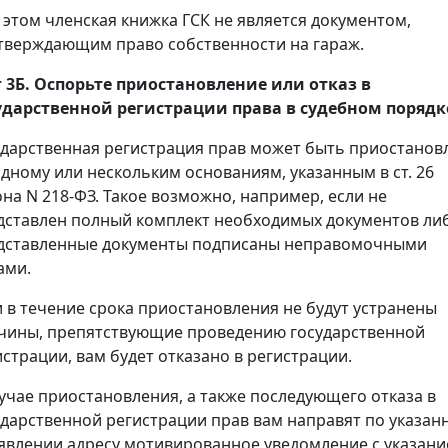
 этом членская книжка ГСК не является документом,
тверждающим право собственности на гараж.
 3Б. Оспорьте приостановление или отказ в
ударственной регистрации права в судебном порядк
ударственная регистрация прав может быть приостанов
одному или нескольким основаниям, указанным в ст. 26
она N 218-ФЗ. Такое возможно, например, если не
дставлен полный комплект необходимых документов ли
дставленные документы подписаны неправомочными
ами.
и в течение срока приостановления не будут устранены
чины, препятствующие проведению государственной
истрации, вам будет отказано в регистрации.
лучае приостановления, а также последующего отказа в
ударственной регистрации прав вам направят по указан
аявлении адресу мотивированное уведомление с указан