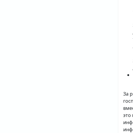
За 
гос
вме
это
инф
инф