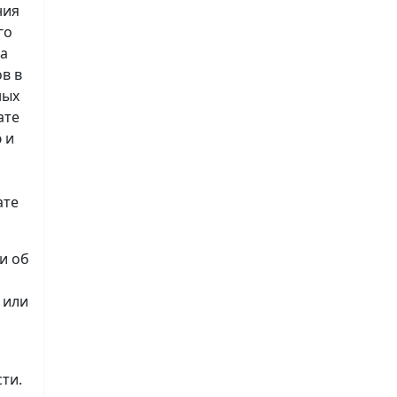
ния
го
на
в в
ных
ате
 и
ате
и об
 или
ти.