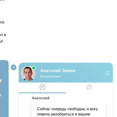
ом
ю в
а.
у
,