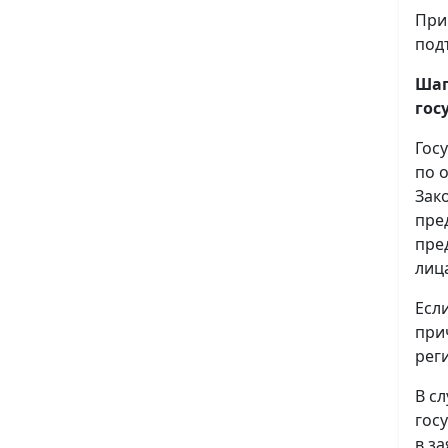
При
под
Шаг
гос
Гос
по 
Зак
пре
пре
лиц
Есл
при
рег
В с
гос
в з