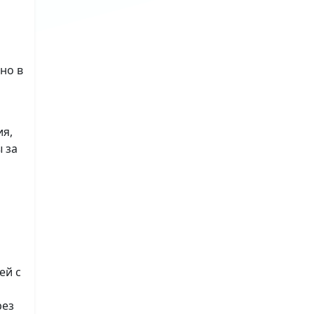
но в
ия,
 за
ей с
рез