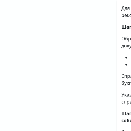
Для
рек
Шаг
Обр
док
Спр
бух
Ука
спр
Шаг
соб