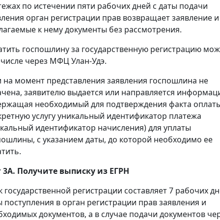
тежах по истечении пяти рабочих дней с даты подачи
вления орган регистрации прав возвращает заявление и
лагаемые к нему документы без рассмотрения.
атить госпошлину за государственную регистрацию мож
 числе через МФЦ Улан-Удэ.
и на момент представления заявления госпошлина не
ачена, заявителю выдается или направляется информац
ержащая необходимый для подтверждения факта оплаты
кретную услугу уникальный идентификатор платежа
икальный идентификатор начисления) для уплаты
пошлины, с указанием даты, до которой необходимо ее
атить.
 3А. Получите выписку из ЕГРН
к государственной регистрации составляет 7 рабочих дн
ы поступления в орган регистрации прав заявления и
бходимых документов, а в случае подачи документов че