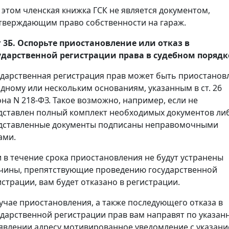
 этом членская книжка ГСК не является документом,
тверждающим право собственности на гараж.
 3Б. Оспорьте приостановление или отказ в
ударственной регистрации права в судебном порядк
ударственная регистрация прав может быть приостанов
одному или нескольким основаниям, указанным в ст. 26
она N 218-ФЗ. Такое возможно, например, если не
дставлен полный комплект необходимых документов ли
дставленные документы подписаны неправомочными
ами.
и в течение срока приостановления не будут устранены
чины, препятствующие проведению государственной
истрации, вам будет отказано в регистрации.
лучае приостановления, а также последующего отказа в
ударственной регистрации прав вам направят по указан
аявлении адресу мотивированное уведомление с указан