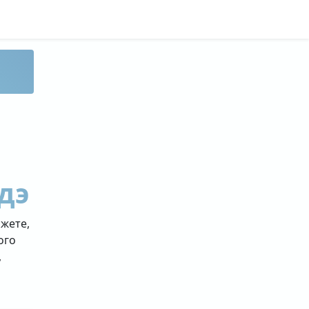
дэ
ожете,
ого
,