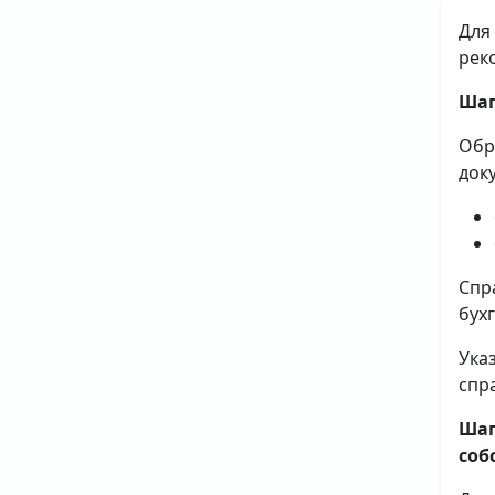
Для
рек
Шаг
Обр
док
Спр
бух
Ука
спр
Шаг
соб