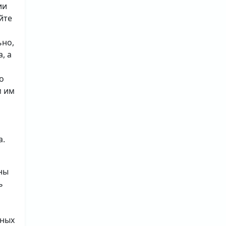
ии
йте
ьно,
, а
о
м им
а.
ны
ь
ьных