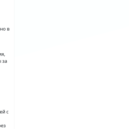
но в
ия,
 за
ей с
рез