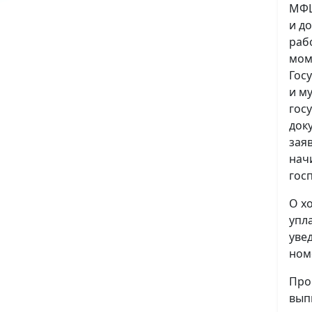
МФЦ
и д
раб
мом
Гос
и м
гос
док
зая
нач
гос
О х
упл
уве
ном
Про
вып