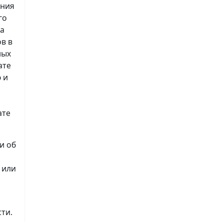
ения
го
на
в в
ных
ате
 и
ате
и об
 или
ти.