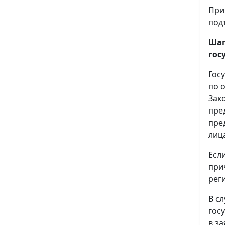
При
под
Шаг
гос
Гос
по 
Зак
пре
пре
лиц
Есл
при
рег
В с
гос
в з