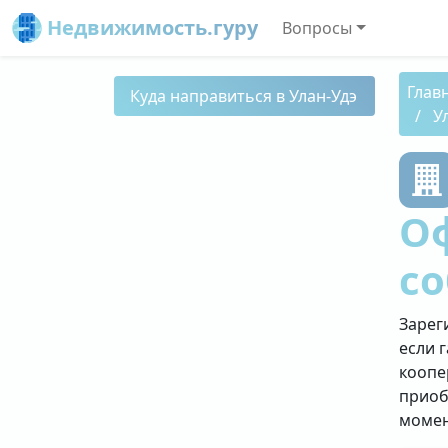
Недвижимость.гуру
Вопросы
Глав
Куда направиться в Улан-Удэ
У
О
со
Зарег
если 
коопе
приоб
момен