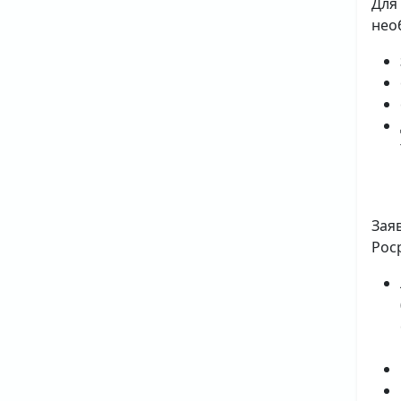
Для
нео
Зая
Рос