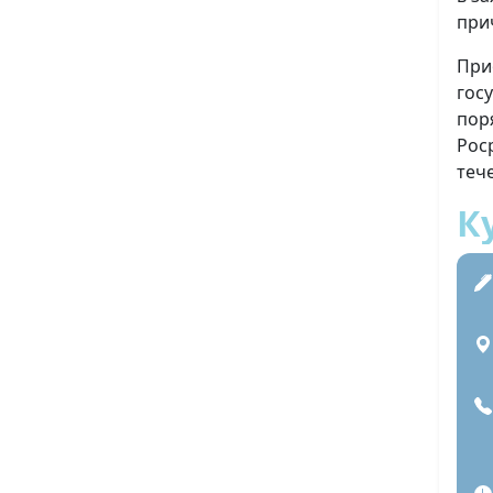
при
При
гос
пор
Рос
теч
К