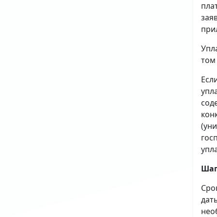
пла
зая
при
Упл
том
Есл
упл
сод
кон
(ун
гос
упл
Шаг
Сро
дат
нео