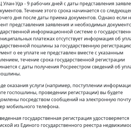
 Улан-Удэ - 9 рабочих дней с даты представления заявл
окументов. Течение этого срока начинается со следующе
очего дня после даты приема документов. Однако если 
ент представления заявления и необходимых документо
ударственной информационной системе о государствен
униципальных платежах отсутствует информация об упл
ударственной пошлины за государственную регистрацию
умент о ее уплате не представлен вместе с указанным
влением, течение срока государственной регистрации
инается с даты получения Росреестром сведений об упл
пошлины.
оде оказания услуги (например, поступлении информаци
ате госпошлины, проведении регистрации) вы будете
домлены посредством сообщений на электронную почту
ер мобильного телефона.
веденная государственная регистрация удостоверяется
иской из Единого государственного реестра недвижимос