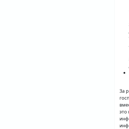
За 
гос
вме
это
инф
инф