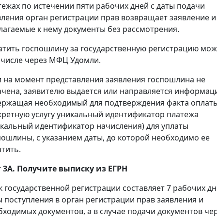
тежах по истечении пяти рабочих дней с даты подачи
вления орган регистрации прав возвращает заявление и
лагаемые к нему документы без рассмотрения.
атить госпошлину за государственную регистрацию мож
 числе через МФЦ Удомли.
и на момент представления заявления госпошлина не
ачена, заявителю выдается или направляется информац
ержащая необходимый для подтверждения факта оплаты
кретную услугу уникальный идентификатор платежа
икальный идентификатор начисления) для уплаты
пошлины, с указанием даты, до которой необходимо ее
атить.
 3А. Получите выписку из ЕГРН
к государственной регистрации составляет 7 рабочих дн
ы поступления в орган регистрации прав заявления и
бходимых документов, а в случае подачи документов че