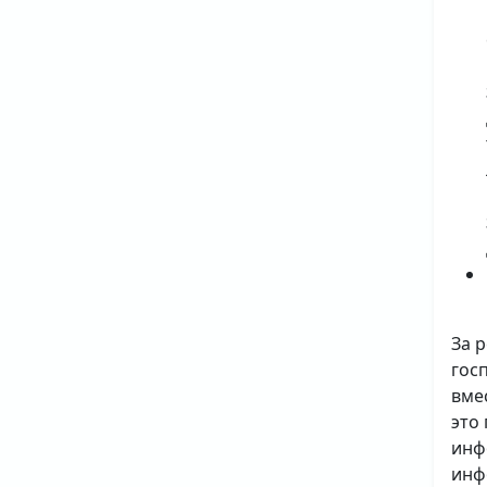
За 
гос
вме
это
инф
инф