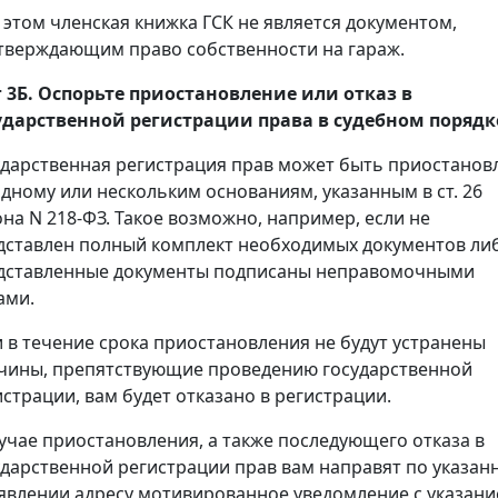
 этом членская книжка ГСК не является документом,
тверждающим право собственности на гараж.
 3Б. Оспорьте приостановление или отказ в
ударственной регистрации права в судебном порядк
ударственная регистрация прав может быть приостанов
одному или нескольким основаниям, указанным в ст. 26
она N 218-ФЗ. Такое возможно, например, если не
дставлен полный комплект необходимых документов ли
дставленные документы подписаны неправомочными
ами.
и в течение срока приостановления не будут устранены
чины, препятствующие проведению государственной
истрации, вам будет отказано в регистрации.
лучае приостановления, а также последующего отказа в
ударственной регистрации прав вам направят по указан
аявлении адресу мотивированное уведомление с указан