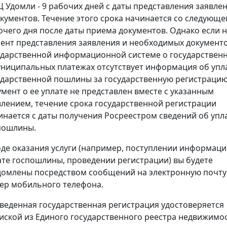
 Удомли - 9 рабочих дней с даты представления заявле
окументов. Течение этого срока начинается со следующе
очего дня после даты приема документов. Однако если 
ент представления заявления и необходимых документо
ударственной информационной системе о государствен
униципальных платежах отсутствует информация об упл
ударственной пошлины за государственную регистрацию
умент о ее уплате не представлен вместе с указанным
влением, течение срока государственной регистрации
инается с даты получения Росреестром сведений об упл
пошлины.
оде оказания услуги (например, поступлении информаци
ате госпошлины, проведении регистрации) вы будете
домлены посредством сообщений на электронную почту
ер мобильного телефона.
веденная государственная регистрация удостоверяется
иской из Единого государственного реестра недвижимос