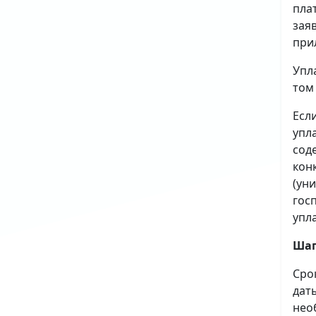
пла
зая
при
Упл
том
Есл
упл
сод
кон
(ун
гос
упл
Шаг
Сро
дат
нео