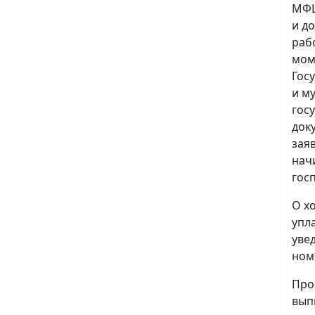
МФЦ
и д
раб
мом
Гос
и м
гос
док
зая
нач
гос
О х
упл
уве
ном
Про
вып