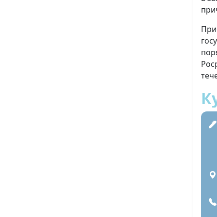
при
При
гос
пор
Рос
теч
К