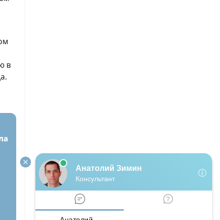
ом
ю в
а.
ла