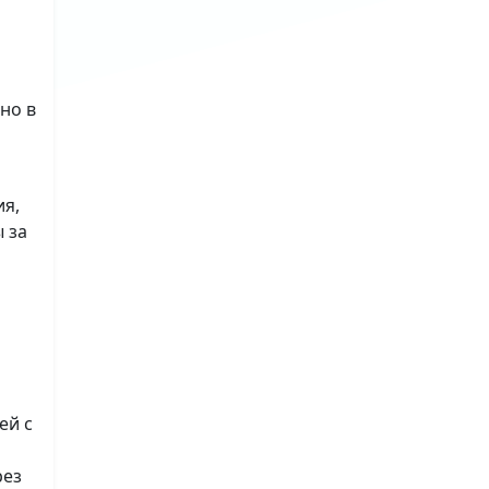
но в
ия,
 за
ей с
рез