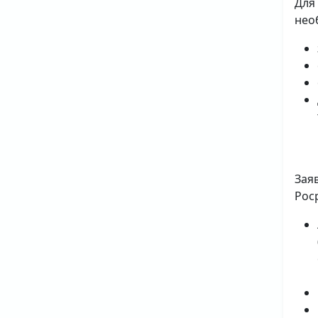
Для
нео
Зая
Рос