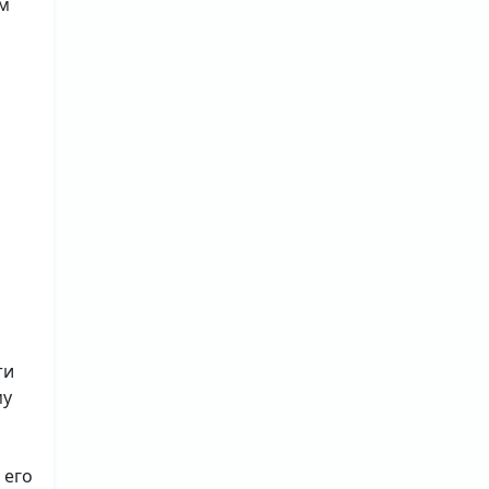
ам
ти
му
 его