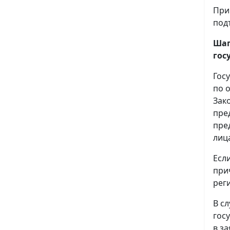
При
под
Шаг
гос
Гос
по 
Зак
пре
пре
лиц
Есл
при
рег
В с
гос
в з