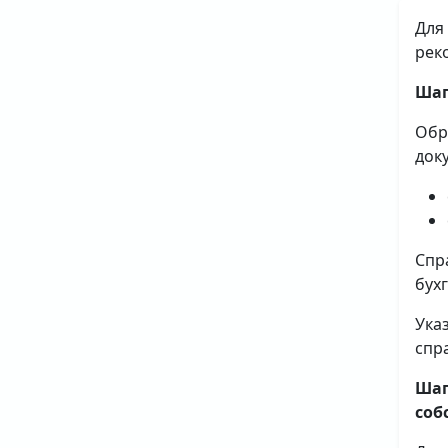
Для
рек
Шаг
Обр
док
Спр
бух
Ука
спр
Шаг
соб