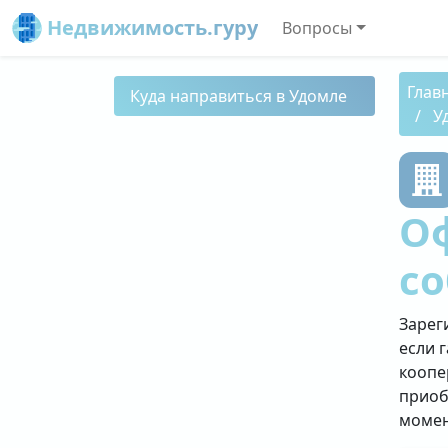
Недвижимость.гуру
Вопросы
Глав
Куда направиться в Удомле
У
О
со
Зарег
если 
коопе
приоб
момен