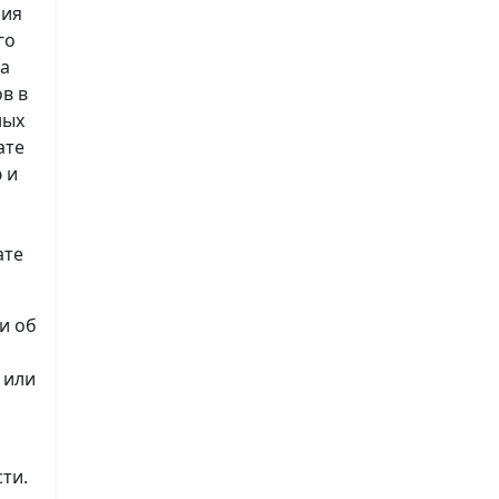
ния
го
на
в в
ных
ате
 и
ате
и об
 или
ти.