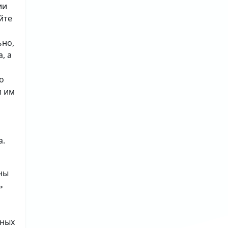
ии
йте
ьно,
, а
о
м им
а.
ны
ь
ьных