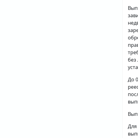
Вып
зав
нед
зар
обр
пра
тре
без
уст
До 
рее
пос
вып
Вып
Для
вып