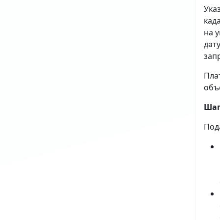
Ука
кад
на 
дат
зап
Пла
объ
Шаг
Под