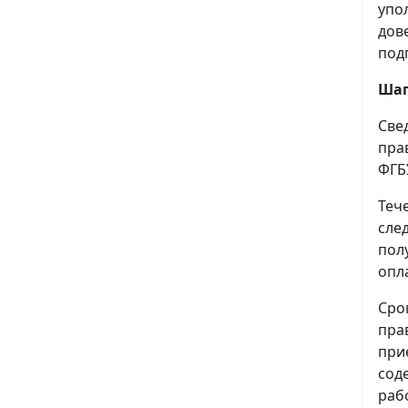
упо
дов
под
Шаг
Све
пра
ФГБ
Теч
сле
пол
опл
Сро
пра
при
сод
раб