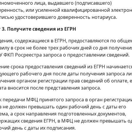
лномоченного лица, выдавшего (подписавшего)
еренность, или усиленной квалифицированной электро
писью удостоверившего доверенность нотариуса.
 3. Получите сведения из ЕГРН
дения, содержащиеся в ЕГРН, предоставляются по обще
вилу в срок не более трех рабочих дней со дня получени
У ФКП Росреестра запроса о предоставлении сведений.
ение срока предоставления сведений из ЕГРН начинаетс
дующего рабочего дня после даты получения запроса л
учения органом регистрации прав сведений об оплате, 
ата вносится после представления запроса.
к передачи МФЦ принятого запроса в орган регистраци
в не должен превышать один рабочий день с даты его
ема, а срок направления подготовленных документов,
ержащих сведения ЕГРН, в МФЦ не должен превышать о
очий день с даты их подписания.