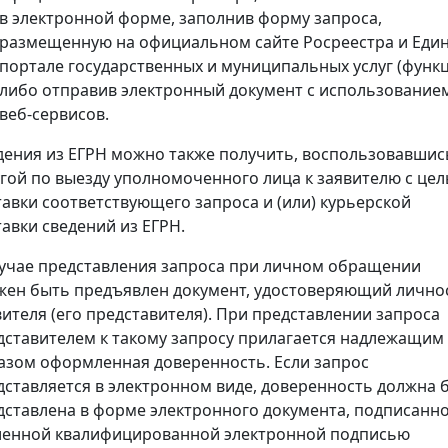
в электронной форме, заполнив форму запроса,
размещенную на официальном сайте Росреестра и Еди
портале государственных и муниципальных услуг (функц
либо отправив электронный документ с использование
веб-сервисов.
дения из ЕГРН можно также получить, воспользовавшис
угой по выезду уполномоченного лица к заявителю с це
тавки соответствующего запроса и (или) курьерской
тавки сведений из ЕГРН.
лучае представления запроса при личном обращении
жен быть предъявлен документ, удостоверяющий лично
вителя (его представителя). При представлении запроса
дставителем к такому запросу прилагается надлежащим
азом оформленная доверенность. Если запрос
дставляется в электронном виде, доверенность должна 
дставлена в форме электронного документа, подписанн
ленной квалифицированной электронной подписью