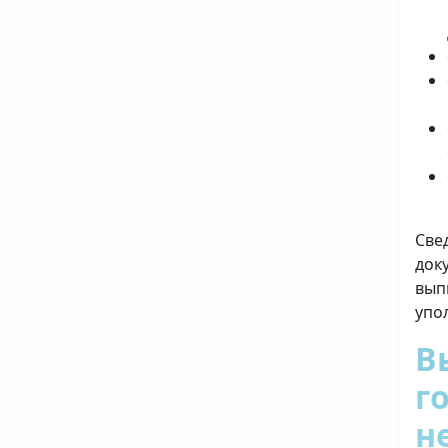
Све
док
вып
упо
В
г
н