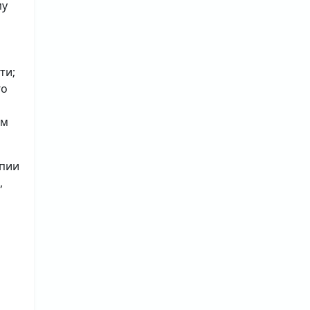
му
ти;
го
ым
опии
,