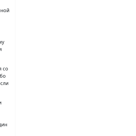
нной
му
я
я со
ибо
если
и
дин