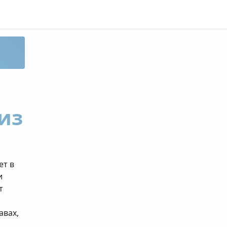
из
ет в
и
т
авах,