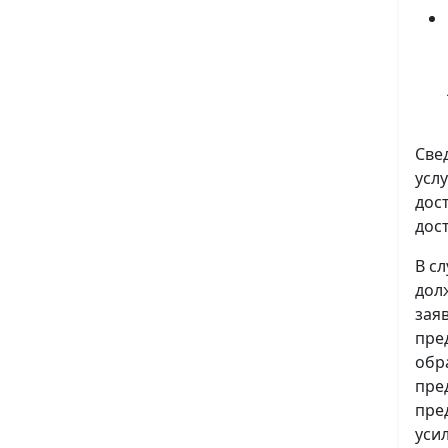
Све
усл
дос
дос
В с
дол
зая
пре
обр
пре
пре
уси