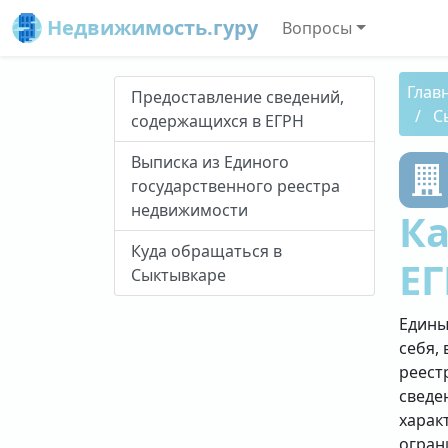
Недвижимость.гуру
Вопросы
Глав
Предоставление сведений,
С
содержащихся в ЕГРН
Выписка из Единого
государственного реестра
недвижимости
Ка
Куда обращаться в
ЕГ
Сыктывкаре
Едины
себя, 
реест
сведе
харак
огран