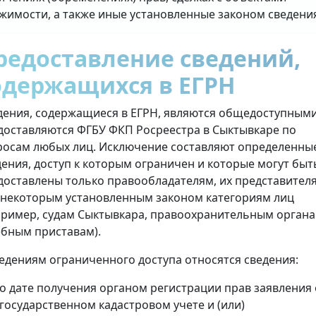
жимости, а также иные установленные законом сведени
редоставление сведений,
одержащихся в ЕГРН
дения, содержащиеся в ЕГРН, являются общедоступными
доставляются ФГБУ ФКП Росреестра в Сыктывкаре по
росам любых лиц. Исключение составляют определенны
дения, доступ к которым ограничен и которые могут быт
доставлены только правообладателям, их представител
 некоторым установленным законом категориям лиц
пример, судам Сыктывкара, правоохранительным органа
ебным приставам).
ведениям ограниченного доступа относятся сведения:
о дате получения органом регистрации прав заявления 
государственном кадастровом учете и (или)