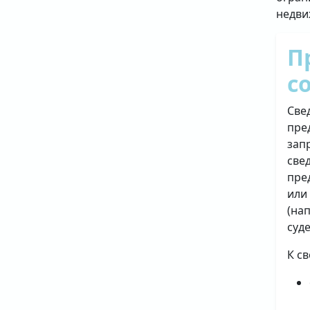
недви
П
с
Све
пре
зап
све
пре
или
(на
суд
К с