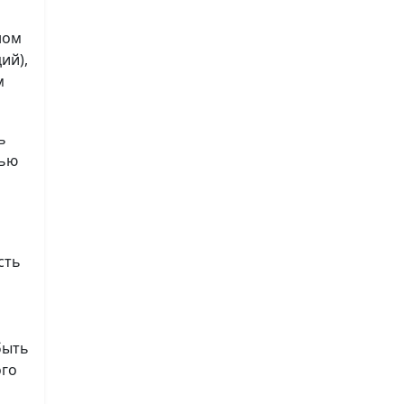
ном
ий),
м
ь
лью
сть
быть
ого