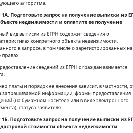
дующего алгоритма.
 1А. Подготовьте запрос на получение
выписки
из Е
объекте недвижимости и оплатите ее получение
ный вид выписки из ЕГРН содержит сведения о
актеристиках конкретного объекта недвижимости,
занного в запросе, в том числе о зарегистрированных на
 правах.
предоставление сведений из ЕГРН с граждан взимается
а.
мер платы и порядок ее внесения зависит, в частности, о
а запрашиваемой информации, формы предоставления
дений (на бумажном носителе или в виде электронного
мента), статуса заявителя.
 1Б. Подготовьте запрос на получение
выписки
из Е
адастровой стоимости объекта недвижимости