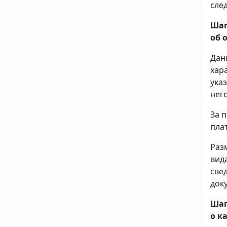
сле
Шаг
об 
Дан
хар
ука
него
За 
плат
Раз
вид
све
доку
Шаг
о к