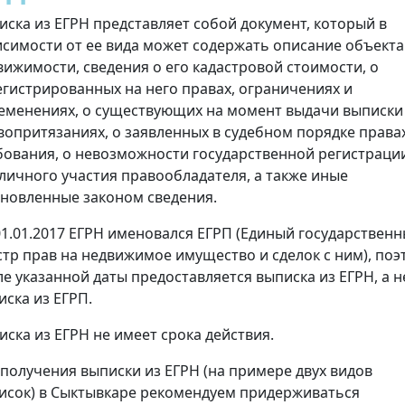
иска из ЕГРН представляет собой документ, который в
исимости от ее вида может содержать описание объекта
вижимости, сведения о его кадастровой стоимости, о
егистрированных на него правах, ограничениях и
еменениях, о существующих на момент выдачи выписки
вопритязаниях, о заявленных в судебном порядке права
бования, о невозможности государственной регистраци
 личного участия правообладателя, а также иные
ановленные законом сведения.
01.01.2017 ЕГРН именовался ЕГРП (Единый государствен
стр прав на недвижимое имущество и сделок с ним), поэ
ле указанной даты предоставляется выписка из ЕГРН, а н
иска из ЕГРП.
иска из ЕГРН не имеет срока действия.
 получения выписки из ЕГРН (на примере двух видов
исок) в Сыктывкаре рекомендуем придерживаться