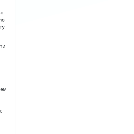
ию
ую
ту
сти
лем
;