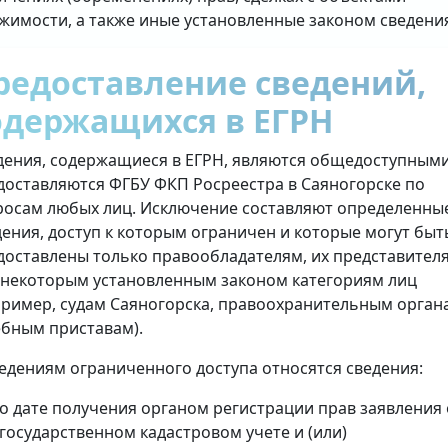
жимости, а также иные установленные законом сведени
редоставление сведений,
одержащихся в ЕГРН
дения, содержащиеся в ЕГРН, являются общедоступными
доставляются ФГБУ ФКП Росреестра в Саяногорске по
росам любых лиц. Исключение составляют определенны
дения, доступ к которым ограничен и которые могут быт
доставлены только правообладателям, их представител
 некоторым установленным законом категориям лиц
пример, судам Саяногорска, правоохранительным орган
ебным приставам).
ведениям ограниченного доступа относятся сведения:
о дате получения органом регистрации прав заявления 
государственном кадастровом учете и (или)