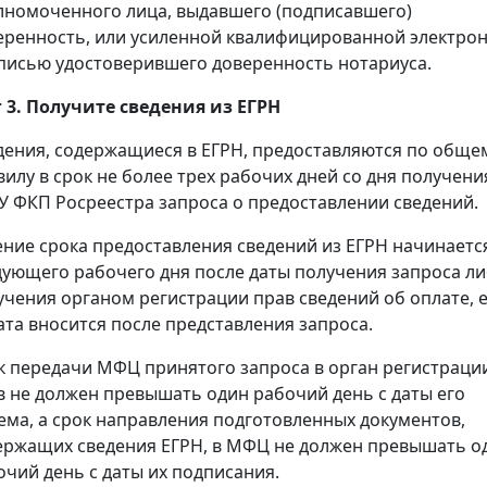
лномоченного лица, выдавшего (подписавшего)
еренность, или усиленной квалифицированной электро
писью удостоверившего доверенность нотариуса.
 3. Получите сведения из ЕГРН
дения, содержащиеся в ЕГРН, предоставляются по обще
вилу в срок не более трех рабочих дней со дня получени
У ФКП Росреестра запроса о предоставлении сведений.
ение срока предоставления сведений из ЕГРН начинаетс
дующего рабочего дня после даты получения запроса л
учения органом регистрации прав сведений об оплате, 
ата вносится после представления запроса.
к передачи МФЦ принятого запроса в орган регистраци
в не должен превышать один рабочий день с даты его
ема, а срок направления подготовленных документов,
ержащих сведения ЕГРН, в МФЦ не должен превышать о
очий день с даты их подписания.