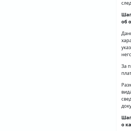
сле
Шаг
об 
Дан
хар
ука
него
За 
плат
Раз
вид
све
доку
Шаг
о к