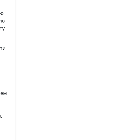
ию
ую
ту
сти
лем
;