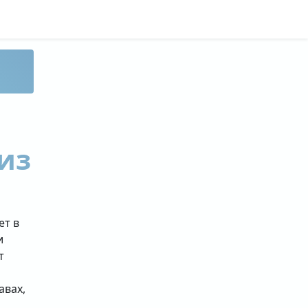
из
ет в
и
т
авах,