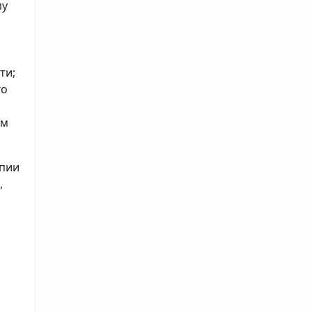
му
ти;
го
ым
опии
,