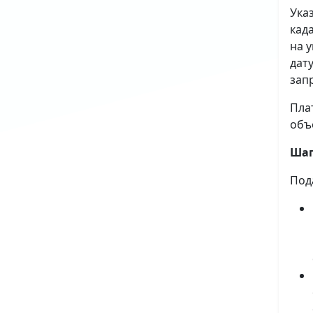
Ука
кад
на 
дат
зап
Пла
объ
Шаг
Под