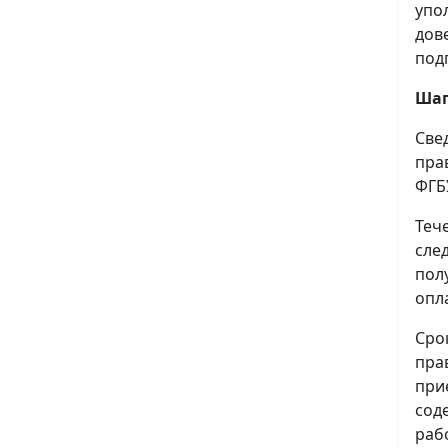
упо
дов
под
Шаг
Све
пра
ФГБ
Теч
сле
пол
опл
Сро
пра
при
сод
раб