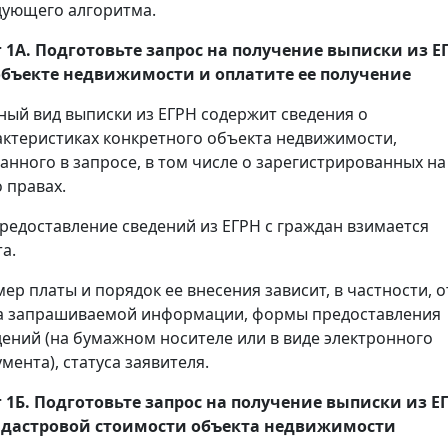
дующего алгоритма.
 1А. Подготовьте запрос на получение
выписки
из Е
объекте недвижимости и оплатите ее получение
ный вид выписки из ЕГРН содержит сведения о
актеристиках конкретного объекта недвижимости,
занного в запросе, в том числе о зарегистрированных на
 правах.
предоставление сведений из ЕГРН с граждан взимается
а.
мер платы и порядок ее внесения зависит, в частности, о
а запрашиваемой информации, формы предоставления
дений (на бумажном носителе или в виде электронного
мента), статуса заявителя.
 1Б. Подготовьте запрос на получение
выписки
из Е
адастровой стоимости объекта недвижимости