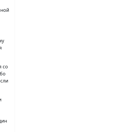
нной
му
я
я со
ибо
если
и
дин