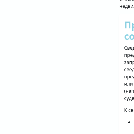
недви
П
с
Све
пре
зап
све
пре
или
(на
суд
К с