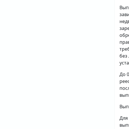
Вып
зав
нед
зар
обр
пра
тре
без
уст
До 
рее
пос
вып
Вып
Для
вып