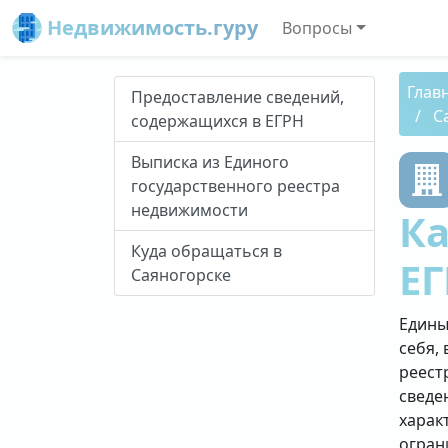
Недвижимость.гуру
Вопросы
Глав
Предоставление сведений,
С
содержащихся в ЕГРН
Выписка из Единого
государственного реестра
недвижимости
Ка
Куда обращаться в
ЕГ
Саяногорске
Едины
себя, 
реест
сведе
харак
огран