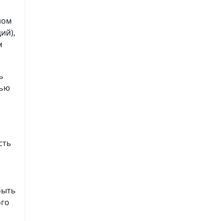
ном
ий),
м
ь
лью
сть
быть
ого