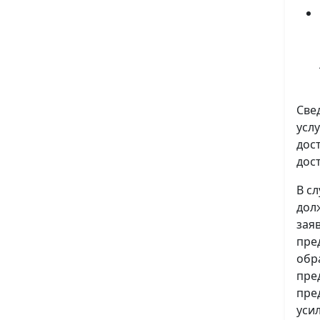
Све
усл
дос
дос
В с
дол
зая
пре
обр
пре
пре
уси