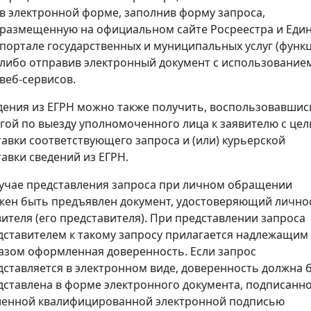
в электронной форме, заполнив форму запроса,
размещенную на официальном сайте Росреестра и Еди
портале государственных и муниципальных услуг (функц
либо отправив электронный документ с использование
веб-сервисов.
дения из ЕГРН можно также получить, воспользовавшис
угой по выезду уполномоченного лица к заявителю с це
тавки соответствующего запроса и (или) курьерской
тавки сведений из ЕГРН.
лучае представления запроса при личном обращении
жен быть предъявлен документ, удостоверяющий лично
вителя (его представителя). При представлении запроса
дставителем к такому запросу прилагается надлежащим
азом оформленная доверенность. Если запрос
дставляется в электронном виде, доверенность должна 
дставлена в форме электронного документа, подписанн
ленной квалифицированной электронной подписью