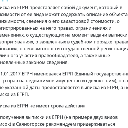
иска из ЕГРН представляет собой документ, который в
исимости от ее вида может содержать описание объекта
вижимости, сведения о его кадастровой стоимости, о
егистрированных на него правах, ограничениях и
еменениях, о существующих на момент выдачи выписки
вопритязаниях, о заявленных в судебном порядке права
бования, о невозможности государственной регистраци
 личного участия правообладателя, а также иные
ановленные законом сведения.
01.01.2017 ЕГРН именовался ЕГРП (Единый государствен
стр прав на недвижимое имущество и сделок с ним), поэ
ле указанной даты предоставляется выписка из ЕГРН, а н
иска из ЕГРП.
иска из ЕГРН не имеет срока действия.
 получения выписки из ЕГРН (на примере двух видов
исок) в Саяногорске рекомендуем придерживаться