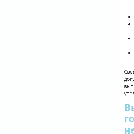
Све
док
вып
упо
В
г
н