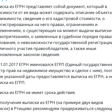
иска из ЕГРН представляет собой документ, который в
исимости от ее вида может содержать описание объекта
вижимости, сведения о его кадастровой стоимости, о
егистрированных на него правах, ограничениях и
еменениях, о существующих на момент выдачи выписки
вопритязаниях, о заявленных в судебном порядке права
бования, о невозможности государственной регистраци
 личного участия правообладателя, а также иные
ановленные законом сведения.
01.01.2017 ЕГРН именовался ЕГРП (Единый государствен
стр прав на недвижимое имущество и сделок с ним), поэ
ле указанной даты предоставляется выписка из ЕГРН, а н
иска из ЕГРП.
иска из ЕГРН не имеет срока действия.
 получения выписки из ЕГРН (на примере двух видов
исок) в Ртищево рекомендуем придерживаться следующ