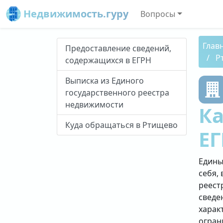
Недвижимость.гуру
Вопросы
Глав
Предоставление сведений,
Р
содержащихся в ЕГРН
Выписка из Единого
государственного реестра
недвижимости
Ка
Куда обращаться в Ртищево
ЕГ
Едины
себя, 
реест
сведе
харак
огран