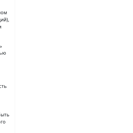
ном
ий),
м
ь
лью
сть
быть
ого