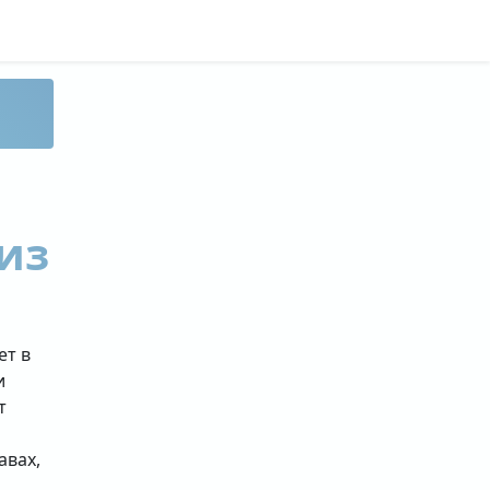
из
ет в
и
т
авах,