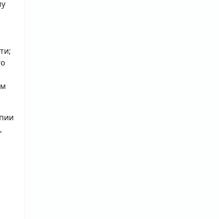
му
ти;
го
ым
опии
,