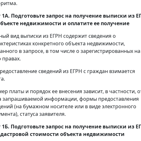
оритма.
 1А. Подготовьте запрос на получение
выписки
из Е
объекте недвижимости и оплатите ее получение
ный вид выписки из ЕГРН содержит сведения о
актеристиках конкретного объекта недвижимости,
занного в запросе, в том числе о зарегистрированных на
 правах.
предоставление сведений из ЕГРН с граждан взимается
а.
мер платы и порядок ее внесения зависит, в частности, о
а запрашиваемой информации, формы предоставления
дений (на бумажном носителе или в виде электронного
мента), статуса заявителя.
 1Б. Подготовьте запрос на получение
выписки
из Е
адастровой стоимости объекта недвижимости