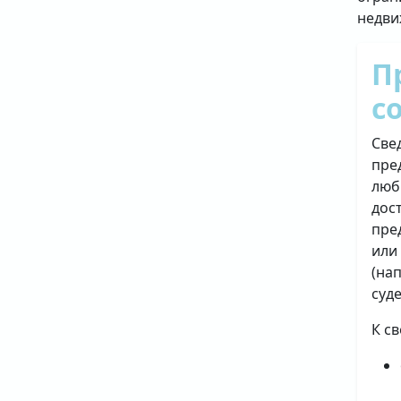
недви
П
с
Све
пре
люб
дос
пре
или
(на
суд
К с