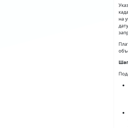
Ука
кад
на 
дат
зап
Пла
объ
Шаг
Под