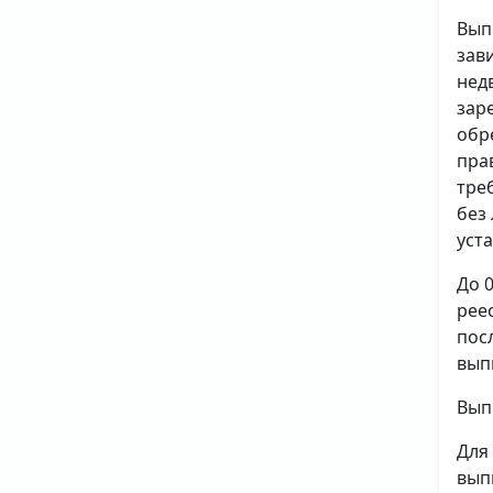
Вып
зав
нед
зар
обр
пра
тре
без
уст
До 
рее
пос
вып
Вып
Для
вып