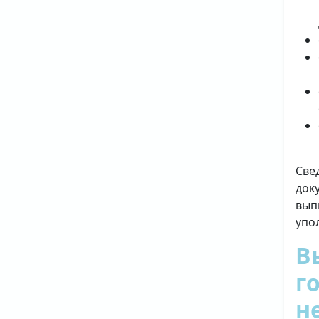
Све
док
вып
упо
В
г
н