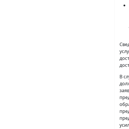
Све
усл
дос
дос
В с
дол
зая
пре
обр
пре
пре
уси