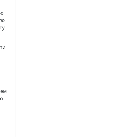
ию
ую
ту
сти
лем
во