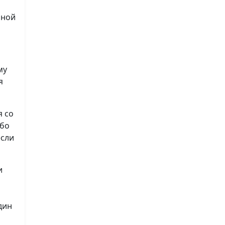
нной
му
я
я со
ибо
если
и
дин