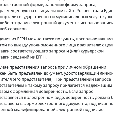
в электронной форме, заполнив форму запроса,
размещенную на официальном сайте Росреестра и Еди
портале государственных и муниципальных услуг (функц
либо отправив электронный документ с использование
веб-сервисов.
дения из ЕГРН можно также получить, воспользовавшис
угой по выезду уполномоченного лица к заявителю с це
тавки соответствующего запроса и (или) курьерской
тавки сведений из ЕГРН.
лучае представления запроса при личном обращении
жен быть предъявлен документ, удостоверяющий лично
вителя (его представителя). При представлении запроса
дставителем к такому запросу прилагается надлежащим
азом оформленная доверенность. Если запрос
дставляется в электронном виде, доверенность должна 
дставлена в форме электронного документа, подписанн
ленной квалифицированной электронной подписью