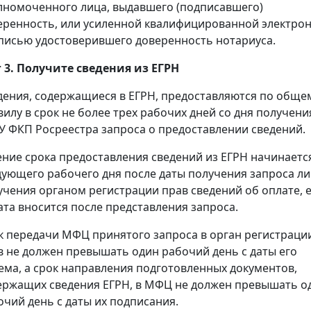
лномоченного лица, выдавшего (подписавшего)
еренность, или усиленной квалифицированной электро
писью удостоверившего доверенность нотариуса.
 3. Получите сведения из ЕГРН
дения, содержащиеся в ЕГРН, предоставляются по обще
вилу в срок не более трех рабочих дней со дня получени
У ФКП Росреестра запроса о предоставлении сведений.
ение срока предоставления сведений из ЕГРН начинаетс
дующего рабочего дня после даты получения запроса л
учения органом регистрации прав сведений об оплате, 
ата вносится после представления запроса.
к передачи МФЦ принятого запроса в орган регистраци
в не должен превышать один рабочий день с даты его
ема, а срок направления подготовленных документов,
ержащих сведения ЕГРН, в МФЦ не должен превышать о
очий день с даты их подписания.