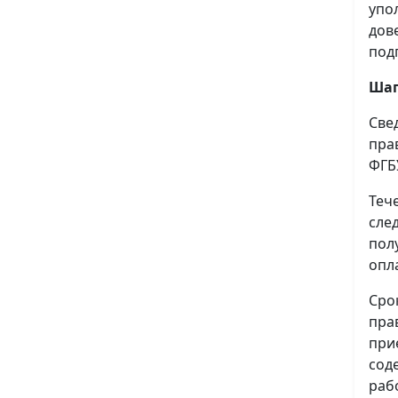
упо
дов
под
Шаг
Све
пра
ФГБ
Теч
сле
пол
опл
Сро
пра
при
сод
раб