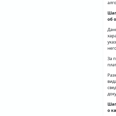
алг
Шаг
об 
Дан
хар
ука
него
За 
плат
Раз
вид
све
доку
Шаг
о к