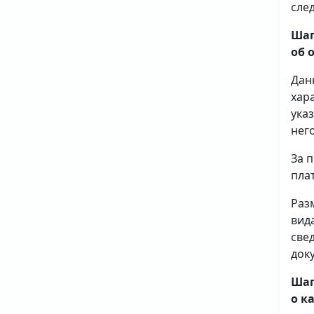
сле
Шаг
об 
Дан
хар
ука
него
За 
плат
Раз
вид
све
доку
Шаг
о к