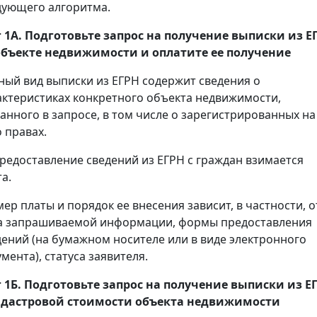
дующего алгоритма.
 1А. Подготовьте запрос на получение
выписки
из Е
объекте недвижимости и оплатите ее получение
ный вид выписки из ЕГРН содержит сведения о
актеристиках конкретного объекта недвижимости,
занного в запросе, в том числе о зарегистрированных на
 правах.
предоставление сведений из ЕГРН с граждан взимается
а.
мер платы и порядок ее внесения зависит, в частности, о
а запрашиваемой информации, формы предоставления
дений (на бумажном носителе или в виде электронного
мента), статуса заявителя.
 1Б. Подготовьте запрос на получение
выписки
из Е
адастровой стоимости объекта недвижимости