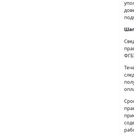
упо
дов
под
Шаг
Све
пра
ФГБ
Теч
сле
пол
опл
Сро
пра
при
сод
раб