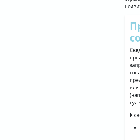
недви
П
с
Све
пре
зап
све
пре
или
(на
суд
К с