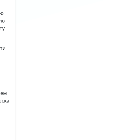
ию
ую
ту
сти
лем
рска