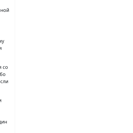
нной
му
я
я со
ибо
если
и
дин