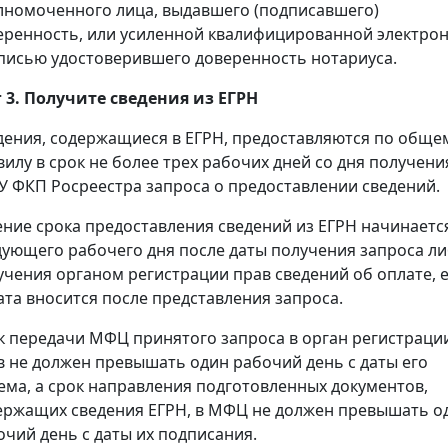
лномоченного лица, выдавшего (подписавшего)
еренность, или усиленной квалифицированной электро
писью удостоверившего доверенность нотариуса.
 3. Получите сведения из ЕГРН
дения, содержащиеся в ЕГРН, предоставляются по обще
вилу в срок не более трех рабочих дней со дня получени
У ФКП Росреестра запроса о предоставлении сведений.
ение срока предоставления сведений из ЕГРН начинаетс
дующего рабочего дня после даты получения запроса л
учения органом регистрации прав сведений об оплате, 
ата вносится после представления запроса.
к передачи МФЦ принятого запроса в орган регистраци
в не должен превышать один рабочий день с даты его
ема, а срок направления подготовленных документов,
ержащих сведения ЕГРН, в МФЦ не должен превышать о
очий день с даты их подписания.