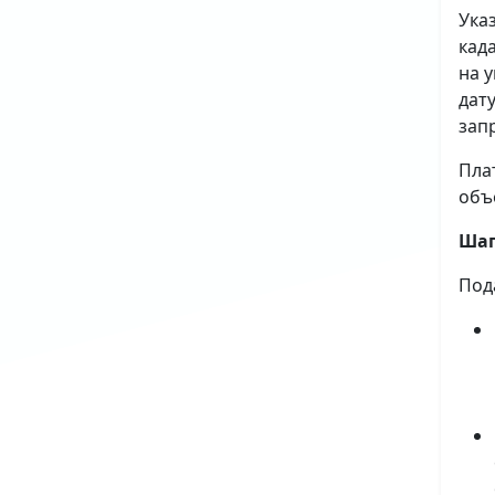
Ука
кад
на 
дат
зап
Пла
объ
Шаг
Под