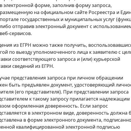
в электронной форме, заполнив форму запроса,
размещенную на официальном сайте Росреестра и Еди
портале государственных и муниципальных услуг (функц
либо отправив электронный документ с использование
веб-сервисов.
дения из ЕГРН можно также получить, воспользовавшис
угой по выезду уполномоченного лица к заявителю с це
тавки соответствующего запроса и (или) курьерской
тавки сведений из ЕГРН.
лучае представления запроса при личном обращении
жен быть предъявлен документ, удостоверяющий лично
вителя (его представителя). При представлении запроса
дставителем к такому запросу прилагается надлежащим
азом оформленная доверенность. Если запрос
дставляется в электронном виде, доверенность должна 
дставлена в форме электронного документа, подписанн
ленной квалифицированной электронной подписью