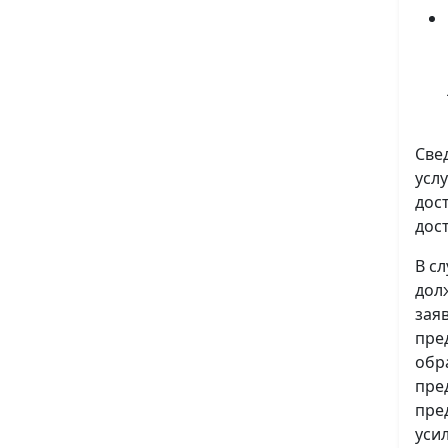
Све
усл
дос
дос
В с
дол
зая
пре
обр
пре
пре
уси