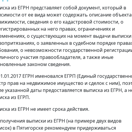
иска из ЕГРН представляет собой документ, который в
исимости от ее вида может содержать описание объекта
вижимости, сведения о его кадастровой стоимости, о
егистрированных на него правах, ограничениях и
еменениях, о существующих на момент выдачи выписки
вопритязаниях, о заявленных в судебном порядке права
бования, о невозможности государственной регистраци
 личного участия правообладателя, а также иные
ановленные законом сведения.
01.01.2017 ЕГРН именовался ЕГРП (Единый государствен
стр прав на недвижимое имущество и сделок с ним), поэ
ле указанной даты предоставляется выписка из ЕГРН, а н
иска из ЕГРП.
иска из ЕГРН не имеет срока действия.
 получения выписки из ЕГРН (на примере двух видов
исок) в Пятигорске рекомендуем придерживаться