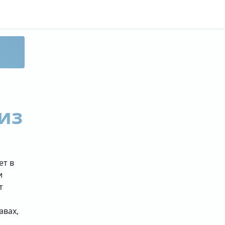
из
ет в
и
т
авах,