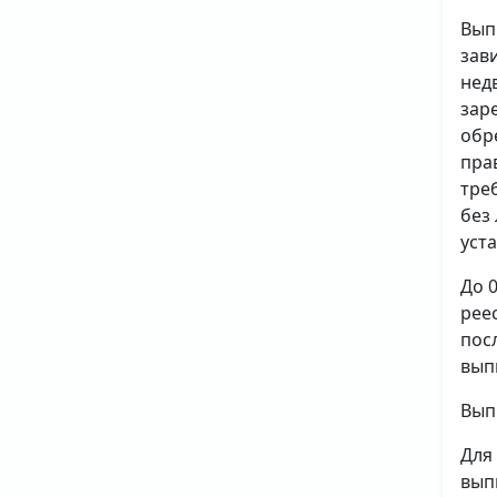
Вып
зав
нед
зар
обр
пра
тре
без
уст
До 
рее
пос
вып
Вып
Для
вып