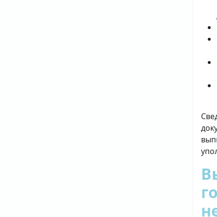
Све
док
вып
упо
В
г
н