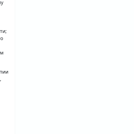
му
ти;
го
ым
опии
,