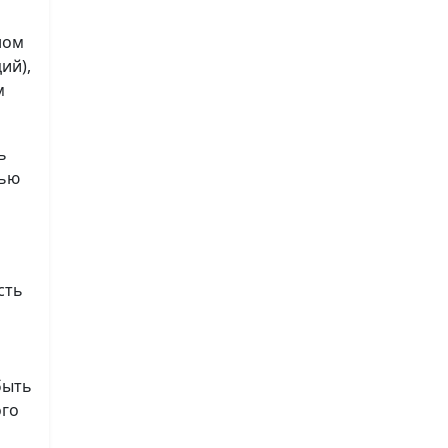
ном
ий),
м
ь
лью
сть
быть
ого