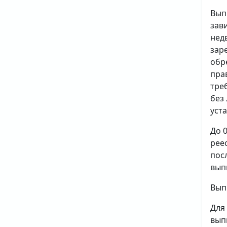
Вып
зав
нед
зар
обр
пра
тре
без
уст
До 
рее
пос
вып
Вып
Для
вып