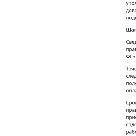
упо
дов
под
Шаг
Све
пра
ФГБ
Теч
сле
пол
опл
Сро
пра
при
сод
раб