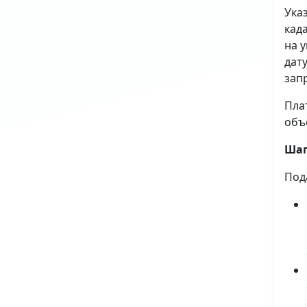
Ука
кад
на 
дат
зап
Пла
объ
Шаг
Под