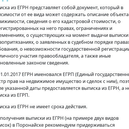
иска из ЕГРН представляет собой документ, который в
исимости от ее вида может содержать описание объекта
вижимости, сведения о его кадастровой стоимости, о
егистрированных на него правах, ограничениях и
еменениях, о существующих на момент выдачи выписки
вопритязаниях, о заявленных в судебном порядке права
бования, о невозможности государственной регистраци
 личного участия правообладателя, а также иные
ановленные законом сведения.
01.01.2017 ЕГРН именовался ЕГРП (Единый государствен
стр прав на недвижимое имущество и сделок с ним), поэ
ле указанной даты предоставляется выписка из ЕГРН, а н
иска из ЕГРП.
иска из ЕГРН не имеет срока действия.
 получения выписки из ЕГРН (на примере двух видов
исок) в Поронайске рекомендуем придерживаться