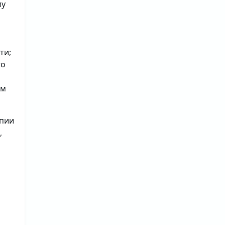
му
ти;
го
ым
опии
,