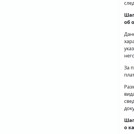
сле
Шаг
об 
Дан
хар
ука
него
За 
плат
Раз
вид
све
доку
Шаг
о к