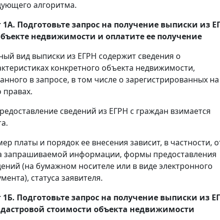
дующего алгоритма.
 1А. Подготовьте запрос на получение
выписки
из Е
объекте недвижимости и оплатите ее получение
ный вид выписки из ЕГРН содержит сведения о
актеристиках конкретного объекта недвижимости,
занного в запросе, в том числе о зарегистрированных на
 правах.
предоставление сведений из ЕГРН с граждан взимается
а.
мер платы и порядок ее внесения зависит, в частности, о
а запрашиваемой информации, формы предоставления
дений (на бумажном носителе или в виде электронного
мента), статуса заявителя.
 1Б. Подготовьте запрос на получение
выписки
из Е
адастровой стоимости объекта недвижимости