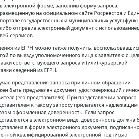
в электронной форме, заполнив форму запроса,
размещенную на официальном сайте Росреестра и Еди
портале государственных и муниципальных услуг (функц
либо отправив электронный документ с использование
веб-сервисов.
дения из ЕГРН можно также получить, воспользовавшис
угой по выезду уполномоченного лица к заявителю с це
тавки соответствующего запроса и (или) курьерской
тавки сведений из ЕГРН.
лучае представления запроса при личном обращении
жен быть предъявлен документ, удостоверяющий лично
вителя (его представителя). При представлении запроса
дставителем к такому запросу прилагается надлежащим
азом оформленная доверенность. Если запрос
дставляется в электронном виде, доверенность должна 
дставлена в форме электронного документа, подписанн
ленной квалифицированной электронной подписью