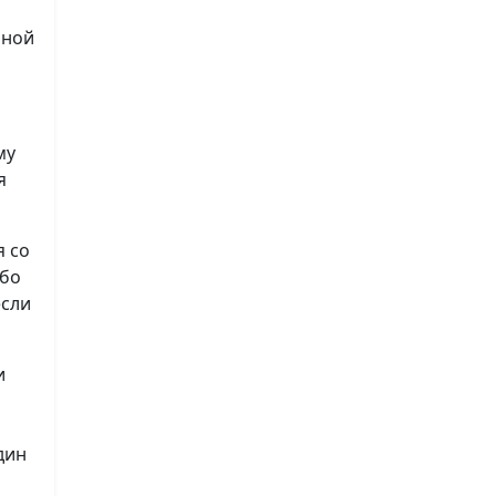
нной
му
я
я со
ибо
если
и
дин