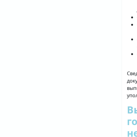
Све
док
вып
упо
В
г
н