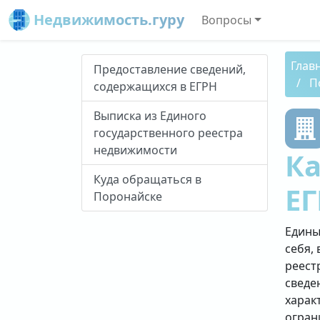
Недвижимость.гуру
Вопросы
Глав
Предоставление сведений,
П
содержащихся в ЕГРН
Выписка из Единого
государственного реестра
недвижимости
Ка
Куда обращаться в
ЕГ
Поронайске
Едины
себя, 
реест
сведе
харак
огран