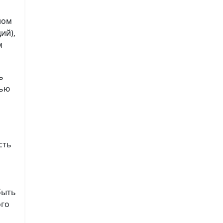
ном
ий),
м
ь
лью
сть
быть
ого