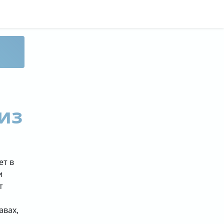
из
ет в
и
т
авах,