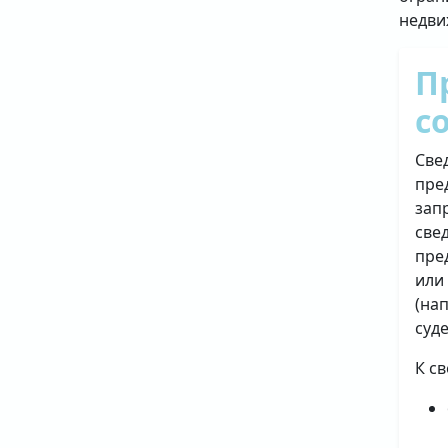
недви
П
с
Све
пре
зап
све
пре
или
(на
суд
К с