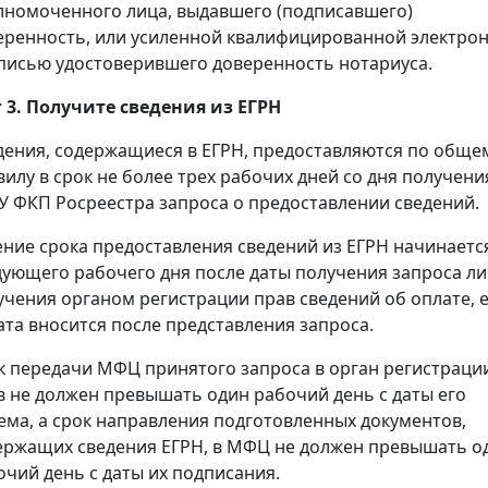
лномоченного лица, выдавшего (подписавшего)
еренность, или усиленной квалифицированной электро
писью удостоверившего доверенность нотариуса.
 3. Получите сведения из ЕГРН
дения, содержащиеся в ЕГРН, предоставляются по обще
вилу в срок не более трех рабочих дней со дня получени
У ФКП Росреестра запроса о предоставлении сведений.
ение срока предоставления сведений из ЕГРН начинаетс
дующего рабочего дня после даты получения запроса л
учения органом регистрации прав сведений об оплате, 
ата вносится после представления запроса.
к передачи МФЦ принятого запроса в орган регистраци
в не должен превышать один рабочий день с даты его
ема, а срок направления подготовленных документов,
ержащих сведения ЕГРН, в МФЦ не должен превышать о
очий день с даты их подписания.