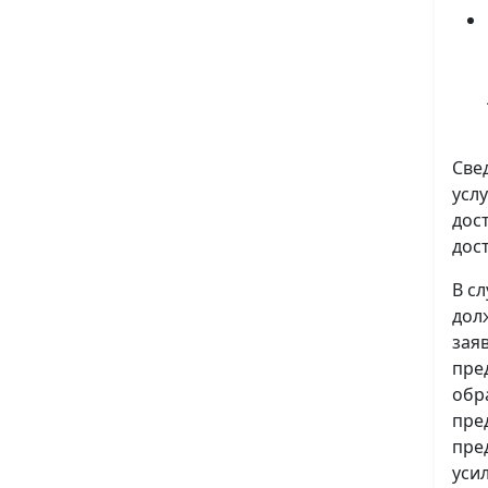
Све
усл
дос
дос
В с
дол
зая
пре
обр
пре
пре
уси