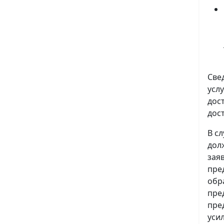
Све
усл
дос
дос
В с
дол
зая
пре
обр
пре
пре
уси