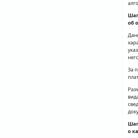
алг
Шаг
об 
Дан
хар
ука
него
За 
плат
Раз
вид
све
доку
Шаг
о к