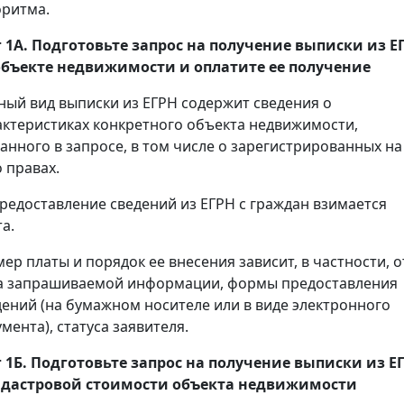
оритма.
 1А. Подготовьте запрос на получение
выписки
из Е
объекте недвижимости и оплатите ее получение
ный вид выписки из ЕГРН содержит сведения о
актеристиках конкретного объекта недвижимости,
занного в запросе, в том числе о зарегистрированных на
 правах.
предоставление сведений из ЕГРН с граждан взимается
а.
мер платы и порядок ее внесения зависит, в частности, о
а запрашиваемой информации, формы предоставления
дений (на бумажном носителе или в виде электронного
мента), статуса заявителя.
 1Б. Подготовьте запрос на получение
выписки
из Е
адастровой стоимости объекта недвижимости