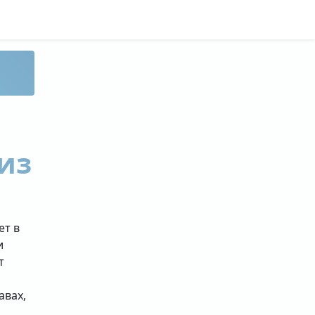
из
ет в
и
т
авах,