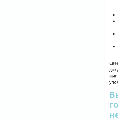
Све
док
вып
упо
В
г
н