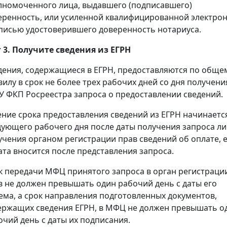
лномоченного лица, выдавшего (подписавшего)
еренность, или усиленной квалифицированной электро
писью удостоверившего доверенность нотариуса.
 3. Получите сведения из ЕГРН
дения, содержащиеся в ЕГРН, предоставляются по обще
вилу в срок не более трех рабочих дней со дня получени
У ФКП Росреестра запроса о предоставлении сведений.
ение срока предоставления сведений из ЕГРН начинаетс
дующего рабочего дня после даты получения запроса л
учения органом регистрации прав сведений об оплате, 
ата вносится после представления запроса.
к передачи МФЦ принятого запроса в орган регистраци
в не должен превышать один рабочий день с даты его
ема, а срок направления подготовленных документов,
ержащих сведения ЕГРН, в МФЦ не должен превышать о
очий день с даты их подписания.