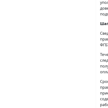
упо
дов
под
Шаг
Све
пра
ФГБ
Теч
сле
пол
опл
Сро
пра
при
сод
раб