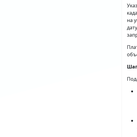
Ука
кад
на 
дат
зап
Пла
объ
Шаг
Под