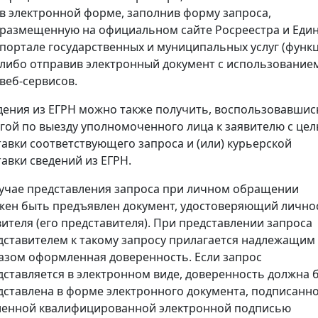
в электронной форме, заполнив форму запроса,
размещенную на официальном сайте Росреестра и Еди
портале государственных и муниципальных услуг (функц
либо отправив электронный документ с использование
веб-сервисов.
дения из ЕГРН можно также получить, воспользовавшис
угой по выезду уполномоченного лица к заявителю с це
тавки соответствующего запроса и (или) курьерской
тавки сведений из ЕГРН.
лучае представления запроса при личном обращении
жен быть предъявлен документ, удостоверяющий лично
вителя (его представителя). При представлении запроса
дставителем к такому запросу прилагается надлежащим
азом оформленная доверенность. Если запрос
дставляется в электронном виде, доверенность должна 
дставлена в форме электронного документа, подписанн
ленной квалифицированной электронной подписью