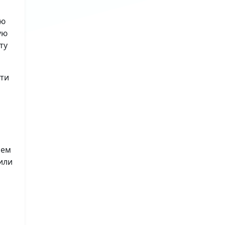
ию
ую
ту
сти
лем
или