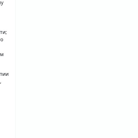
му
ти;
го
ым
опии
,