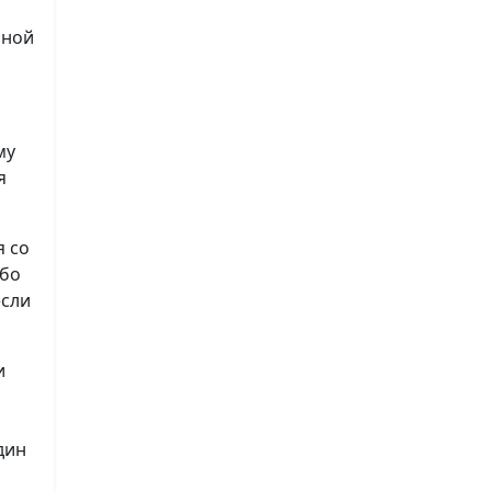
нной
му
я
я со
ибо
если
и
дин