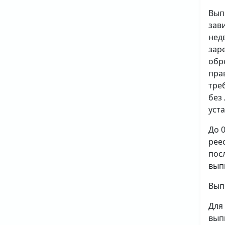
Вып
зав
нед
зар
обр
пра
тре
без
уст
До 
рее
пос
вып
Вып
Для
вып