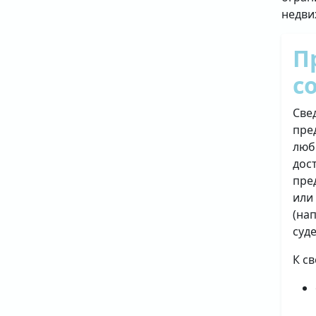
недви
П
с
Све
пре
люб
дос
пре
или
(на
суд
К с