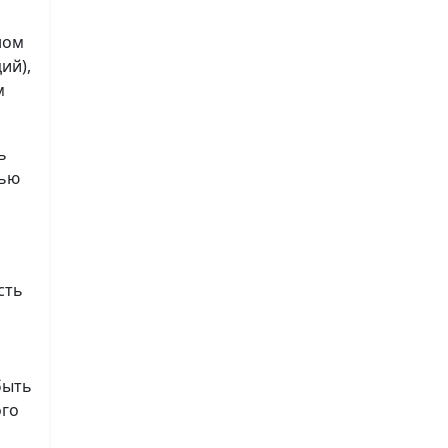
ном
ий),
м
ь
лью
сть
быть
ого