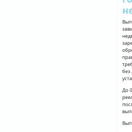
н
Вып
зав
нед
зар
обр
пра
тре
без
уст
До 
рее
пос
вып
Вып