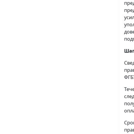
пре
пре
уси
упо
дов
под
Шаг
Све
пра
ФГБ
Теч
сле
пол
опл
Сро
пра