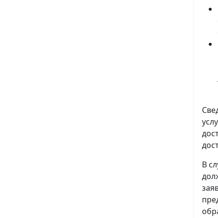
Све
усл
дос
дос
В с
дол
зая
пре
обр