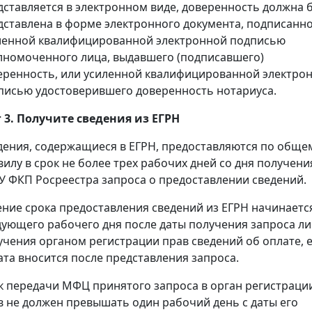
дставляется в электронном виде, доверенность должна 
дставлена в форме электронного документа, подписанн
ленной квалифицированной электронной подписью
лномоченного лица, выдавшего (подписавшего)
еренность, или усиленной квалифицированной электро
писью удостоверившего доверенность нотариуса.
 3. Получите сведения из ЕГРН
дения, содержащиеся в ЕГРН, предоставляются по обще
вилу в срок не более трех рабочих дней со дня получени
У ФКП Росреестра запроса о предоставлении сведений.
ение срока предоставления сведений из ЕГРН начинаетс
дующего рабочего дня после даты получения запроса л
учения органом регистрации прав сведений об оплате, 
ата вносится после представления запроса.
к передачи МФЦ принятого запроса в орган регистраци
в не должен превышать один рабочий день с даты его