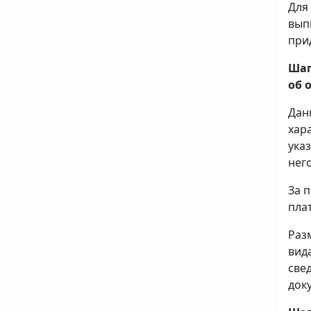
Для
вып
при
Шаг
об 
Дан
хар
ука
него
За 
плат
Раз
вид
све
доку