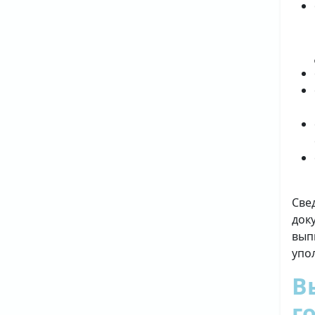
Све
док
вып
упо
В
г