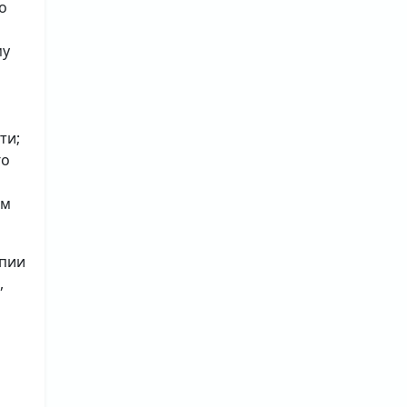
о
му
ти;
го
ым
опии
,