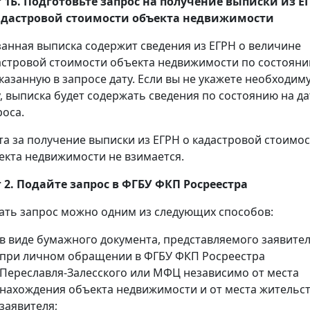
 1Б. Подготовьте запрос на получение
выписки
из Е
адастровой стоимости объекта недвижимости
занная выписка содержит сведения из ЕГРН о величине
астровой стоимости объекта недвижимости по состоян
указанную в запросе дату. Если вы не укажете необходим
у, выписка будет содержать сведения по состоянию на да
роса.
та за получение выписки из ЕГРН о кадастровой стоимо
екта недвижимости не взимается.
 2. Подайте запрос в ФГБУ ФКП Росреестра
ать запрос можно одним из следующих способов:
в виде бумажного документа, представляемого заявите
при личном обращении в ФГБУ ФКП Росреестра
Переславля-Залесского или МФЦ независимо от места
нахождения объекта недвижимости и от места жительс
заявителя;