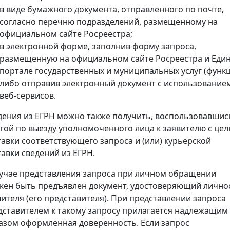
в виде бумажного документа, отправленного по почте,
согласно перечню подразделений, размещенному на
официальном сайте Росреестра;
в электронной форме, заполнив форму запроса,
размещенную на официальном сайте Росреестра и Еди
портале государственных и муниципальных услуг (функц
либо отправив электронный документ с использование
веб-сервисов.
дения из ЕГРН можно также получить, воспользовавшис
угой по выезду уполномоченного лица к заявителю с це
тавки соответствующего запроса и (или) курьерской
тавки сведений из ЕГРН.
лучае представления запроса при личном обращении
жен быть предъявлен документ, удостоверяющий лично
вителя (его представителя). При представлении запроса
дставителем к такому запросу прилагается надлежащим
азом оформленная доверенность. Если запрос