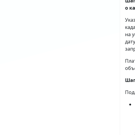
Шаг
о к
Ука
кад
на 
дат
зап
Пла
объ
Шаг
Под