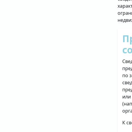
харак
огран
недви
П
с
Све
пре
по 
све
пре
или
(на
орг
К с