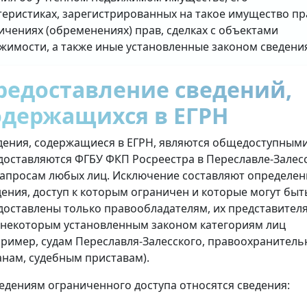
теристиках, зарегистрированных на такое имущество пр
ичениях (обременениях) прав, сделках с объектами
жимости, а также иные установленные законом сведени
редоставление сведений,
одержащихся в ЕГРН
дения, содержащиеся в ЕГРН, являются общедоступными
доставляются ФГБУ ФКП Росреестра в Переславле-Залес
запросам любых лиц. Исключение составляют определе
дения, доступ к которым ограничен и которые могут быт
доставлены только правообладателям, их представител
 некоторым установленным законом категориям лиц
пример, судам Переславля-Залесского, правоохранител
анам, судебным приставам).
ведениям ограниченного доступа относятся сведения: