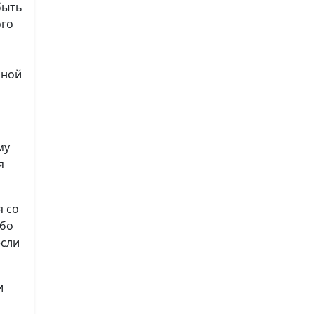
быть
ого
нной
му
я
я со
ибо
если
и