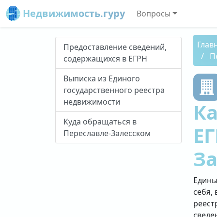
Недвижимость.гуру
Вопросы
Глав
Предоставление сведений,
П
содержащихся в ЕГРН
Выписка из Единого
государственного реестра
недвижимости
Ка
Куда обращаться в
ЕГ
Переславле-Залесском
З
Едины
себя, 
реест
сведе