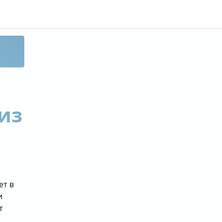
из
ет в
и
т