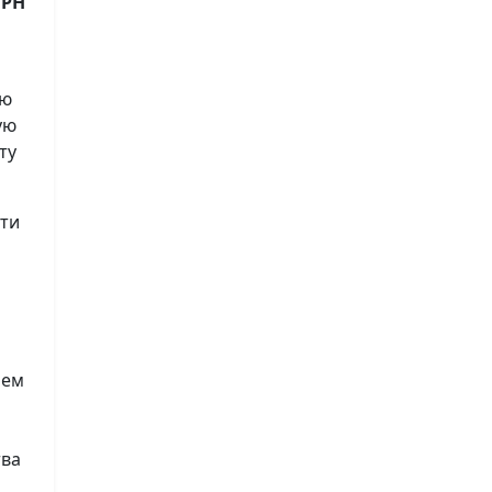
ГРН
ию
ую
ту
сти
лем
тва