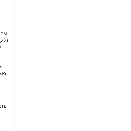
ном
ий),
м
ь
лью
сть