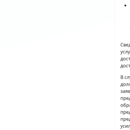
Све
усл
дос
дос
В с
дол
зая
пре
обр
пре
пре
уси