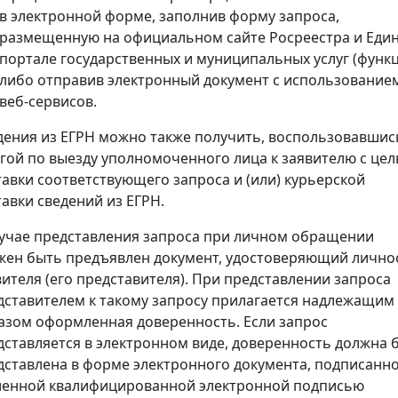
в электронной форме, заполнив форму запроса,
размещенную на официальном сайте Росреестра и Еди
портале государственных и муниципальных услуг (функц
либо отправив электронный документ с использование
веб-сервисов.
дения из ЕГРН можно также получить, воспользовавшис
угой по выезду уполномоченного лица к заявителю с це
тавки соответствующего запроса и (или) курьерской
тавки сведений из ЕГРН.
лучае представления запроса при личном обращении
жен быть предъявлен документ, удостоверяющий лично
вителя (его представителя). При представлении запроса
дставителем к такому запросу прилагается надлежащим
азом оформленная доверенность. Если запрос
дставляется в электронном виде, доверенность должна 
дставлена в форме электронного документа, подписанн
ленной квалифицированной электронной подписью