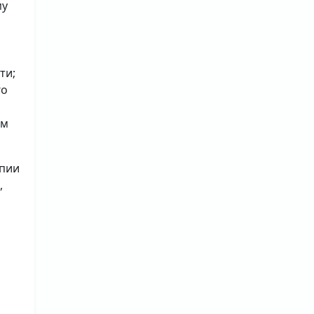
му
ти;
го
ым
опии
,