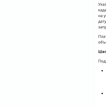
Ука
кад
на 
дат
зап
Пла
объ
Шаг
Под