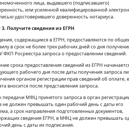
лномоченного лица, выдавшего (подписавшего)
еренность, или усиленной квалифицированной электро
писью удостоверившего доверенность нотариуса.
 3. Получите сведения из ЕГРН
дения, содержащиеся в ЕГРН, предоставляются по обще
вилу в срок не более трех рабочих дней со дня получени
У ФКП Росреестра запроса о предоставлении сведений.
ение срока предоставления сведений из ЕГРН начинаетс
дующего рабочего дня после даты получения запроса л
учения органом регистрации прав сведений об оплате, 
ата вносится после представления запроса.
к передачи МФЦ принятого запроса в орган регистраци
в не должен превышать один рабочий день с даты его
ема, а срок направления подготовленных документов,
ержащих сведения ЕГРН, в МФЦ не должен превышать о
очий день с даты их подписания.