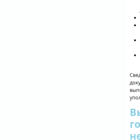
Све
док
вып
упо
В
г
н