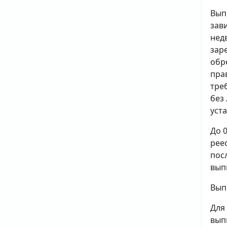
Вып
зав
нед
зар
обр
пра
тре
без
уст
До 
рее
пос
вып
Вып
Для
вып