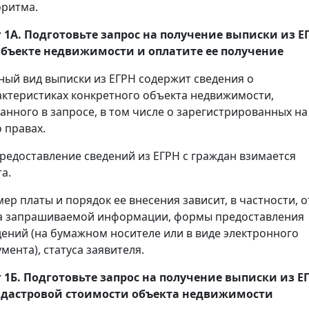
оритма.
 1А. Подготовьте запрос на получение
выписки
из Е
объекте недвижимости и оплатите ее получение
ный вид выписки из ЕГРН содержит сведения о
актеристиках конкретного объекта недвижимости,
занного в запросе, в том числе о зарегистрированных на
 правах.
предоставление сведений из ЕГРН с граждан взимается
а.
мер платы и порядок ее внесения зависит, в частности, о
а запрашиваемой информации, формы предоставления
дений (на бумажном носителе или в виде электронного
мента), статуса заявителя.
 1Б. Подготовьте запрос на получение
выписки
из Е
адастровой стоимости объекта недвижимости