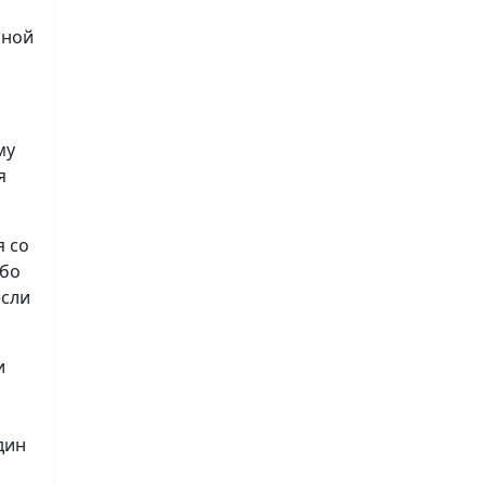
нной
му
я
я со
ибо
если
и
дин