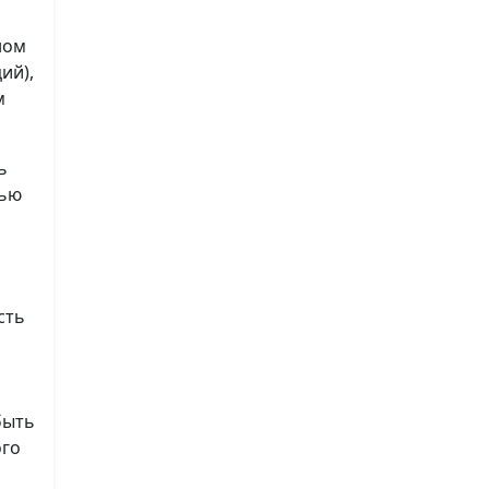
ном
ий),
м
ь
лью
сть
быть
ого