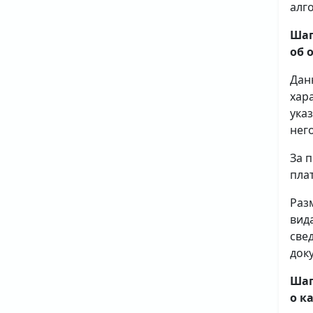
алг
Шаг
об 
Дан
хар
ука
него
За 
плат
Раз
вид
све
доку
Шаг
о к