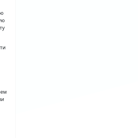
ию
ую
ту
сти
лем
ли