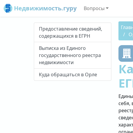
Недвижимость.гуру
Вопросы
Глав
Предоставление сведений,
О
содержащихся в ЕГРН
Выписка из Единого
государственного реестра
недвижимости
Ка
Куда обращаться в Орле
ЕГ
Едины
себя, 
реест
сведе
харак
огран