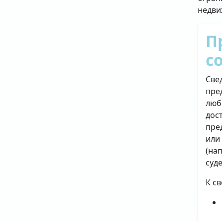
недви
П
с
Све
пре
люб
дос
пре
или
(на
суд
К с