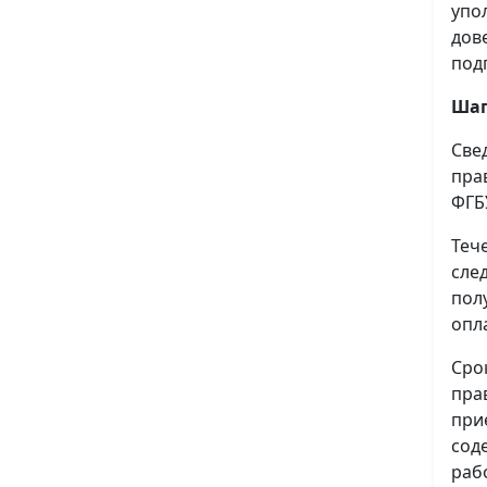
упо
дов
под
Шаг
Све
пра
ФГБ
Теч
сле
пол
опл
Сро
пра
при
сод
раб