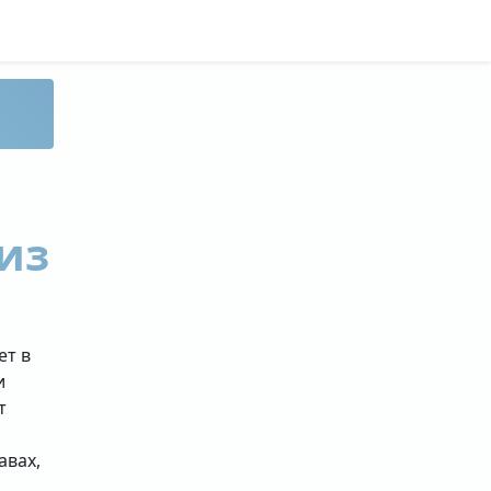
из
ет в
и
т
авах,