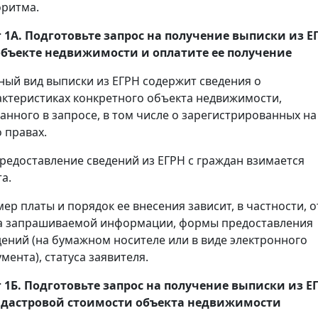
оритма.
 1А. Подготовьте запрос на получение
выписки
из Е
объекте недвижимости и оплатите ее получение
ный вид выписки из ЕГРН содержит сведения о
актеристиках конкретного объекта недвижимости,
занного в запросе, в том числе о зарегистрированных на
 правах.
предоставление сведений из ЕГРН с граждан взимается
а.
мер платы и порядок ее внесения зависит, в частности, о
а запрашиваемой информации, формы предоставления
дений (на бумажном носителе или в виде электронного
мента), статуса заявителя.
 1Б. Подготовьте запрос на получение
выписки
из Е
адастровой стоимости объекта недвижимости