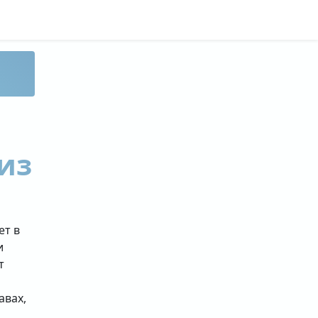
из
ет в
и
т
авах,