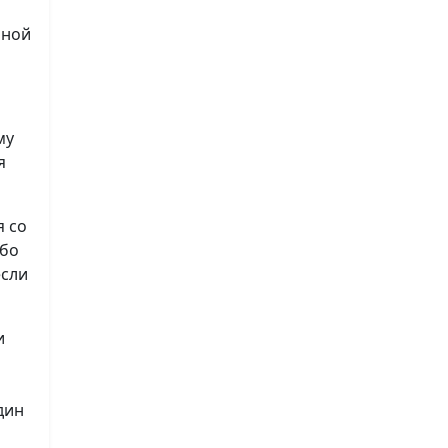
нной
му
я
я со
ибо
если
и
дин