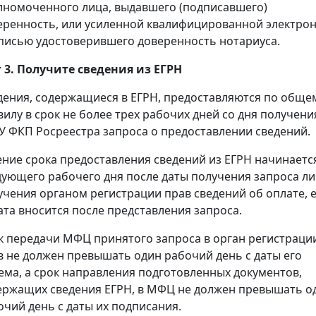
лномоченного лица, выдавшего (подписавшего)
еренность, или усиленной квалифицированной электро
писью удостоверившего доверенность нотариуса.
 3. Получите сведения из ЕГРН
дения, содержащиеся в ЕГРН, предоставляются по обще
вилу в срок не более трех рабочих дней со дня получени
У ФКП Росреестра запроса о предоставлении сведений.
ение срока предоставления сведений из ЕГРН начинаетс
дующего рабочего дня после даты получения запроса л
учения органом регистрации прав сведений об оплате, 
ата вносится после представления запроса.
к передачи МФЦ принятого запроса в орган регистраци
в не должен превышать один рабочий день с даты его
ема, а срок направления подготовленных документов,
ержащих сведения ЕГРН, в МФЦ не должен превышать о
очий день с даты их подписания.