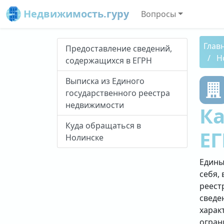
Недвижимость.гуру
Вопросы
Глав
Предоставление сведений,
Н
содержащихся в ЕГРН
Выписка из Единого
государственного реестра
недвижимости
Ка
Куда обращаться в
ЕГ
Нолинске
Едины
себя, 
реест
сведе
харак
огран