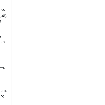
ном
ий),
м
ь
лью
сть
быть
ого