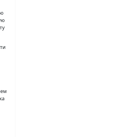
ию
ую
ту
сти
лем
ка