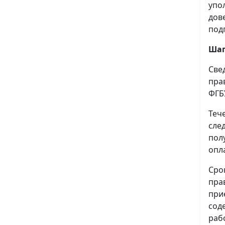
упо
дов
под
Шаг
Све
пра
ФГБ
Теч
сле
пол
опл
Сро
пра
при
сод
раб