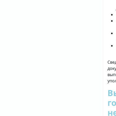
Све
док
вып
упо
В
г
н