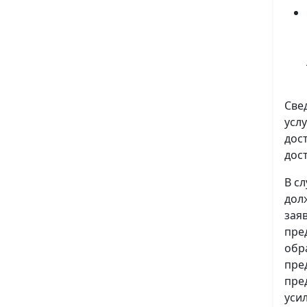
Све
усл
дос
дос
В с
дол
зая
пре
обр
пре
пре
уси