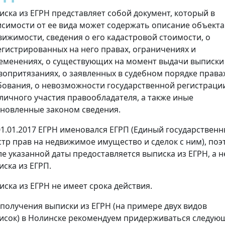
иска из ЕГРН представляет собой документ, который в
исимости от ее вида может содержать описание объекта
вижимости, сведения о его кадастровой стоимости, о
егистрированных на него правах, ограничениях и
еменениях, о существующих на момент выдачи выписки
вопритязаниях, о заявленных в судебном порядке права
бования, о невозможности государственной регистраци
 личного участия правообладателя, а также иные
ановленные законом сведения.
01.01.2017 ЕГРН именовался ЕГРП (Единый государствен
стр прав на недвижимое имущество и сделок с ним), поэ
ле указанной даты предоставляется выписка из ЕГРН, а н
иска из ЕГРП.
иска из ЕГРН не имеет срока действия.
 получения выписки из ЕГРН (на примере двух видов
исок) в Нолинске рекомендуем придерживаться следую