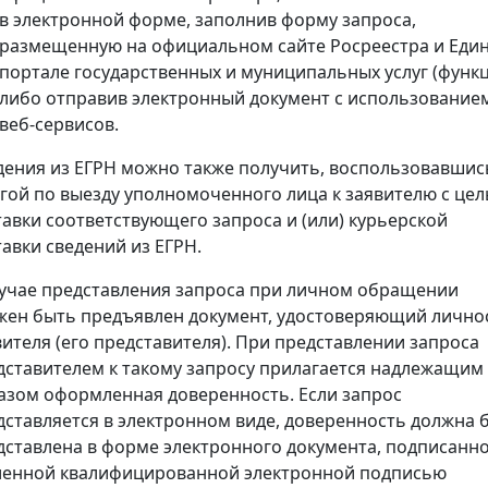
в электронной форме, заполнив форму запроса,
размещенную на официальном сайте Росреестра и Еди
портале государственных и муниципальных услуг (функц
либо отправив электронный документ с использование
веб-сервисов.
дения из ЕГРН можно также получить, воспользовавшис
угой по выезду уполномоченного лица к заявителю с це
тавки соответствующего запроса и (или) курьерской
тавки сведений из ЕГРН.
лучае представления запроса при личном обращении
жен быть предъявлен документ, удостоверяющий лично
вителя (его представителя). При представлении запроса
дставителем к такому запросу прилагается надлежащим
азом оформленная доверенность. Если запрос
дставляется в электронном виде, доверенность должна 
дставлена в форме электронного документа, подписанн
ленной квалифицированной электронной подписью