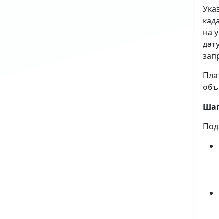
Ука
кад
на 
дат
зап
Пла
объ
Шаг
Под