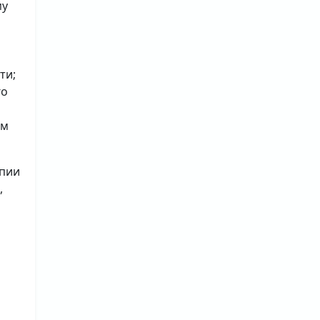
му
ти;
го
ым
опии
,