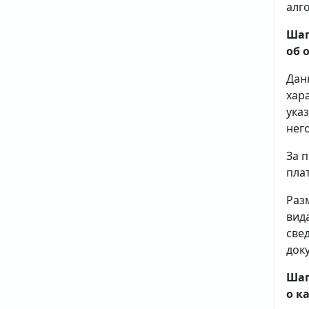
алг
Шаг
об 
Дан
хар
ука
него
За 
плат
Раз
вид
све
доку
Шаг
о к