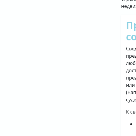
недви
П
с
Све
пре
люб
дос
пре
или
(на
суд
К с