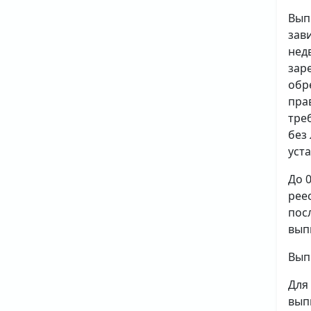
Вып
зав
нед
зар
обр
пра
тре
без
уст
До 
рее
пос
вып
Вып
Для
вып