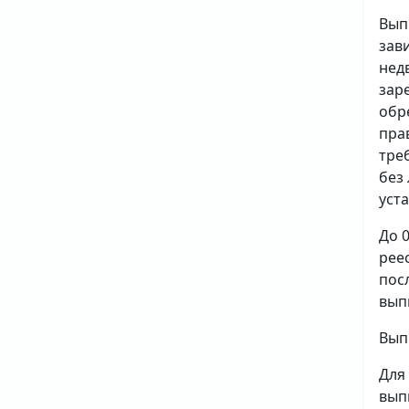
Вып
зав
нед
зар
обр
пра
тре
без
уст
До 
рее
пос
вып
Вып
Для
вып