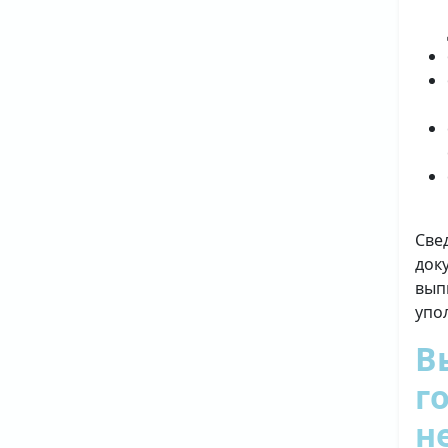
Све
док
вып
упо
В
г
н