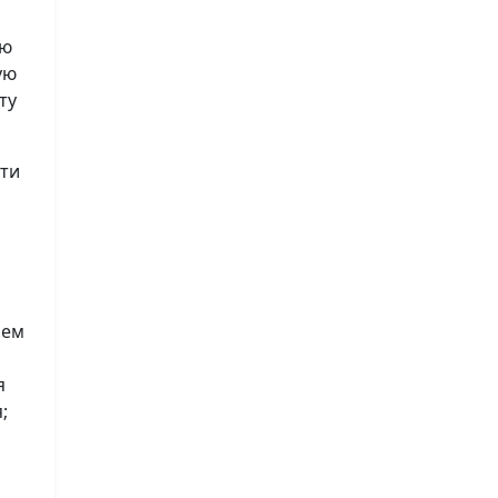
ию
ую
ту
сти
лем
я
;