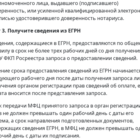
лномоченного лица, выдавшего (подписавшего)
еренность, или усиленной квалифицированной электро
писью удостоверившего доверенность нотариуса.
 3. Получите сведения из ЕГРН
дения, содержащиеся в ЕГРН, предоставляются по обще
вилу в срок не более трех рабочих дней со дня получени
У ФКП Росреестра запроса о предоставлении сведений.
ение срока предоставления сведений из ЕГРН начинаетс
дующего рабочего дня после даты получения запроса л
учения органом регистрации прав сведений об оплате, 
ата вносится после представления запроса.
к передачи МФЦ принятого запроса в орган регистраци
в не должен превышать один рабочий день с даты его
ема, а срок направления подготовленных документов,
ержащих сведения ЕГРН, в МФЦ не должен превышать о
очий день с даты их подписания.