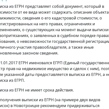
иска из ЕГРН представляет собой документ, который в
исимости от ее вида может содержать описание объекта
вижимости, сведения о его кадастровой стоимости, о
егистрированных на него правах, ограничениях и
еменениях, о существующих на момент выдачи выписки
вопритязаниях, о заявленных в судебном порядке права
бования, о невозможности государственной регистраци
 личного участия правообладателя, а также иные
ановленные законом сведения.
01.01.2017 ЕГРН именовался ЕГРП (Единый государствен
стр прав на недвижимое имущество и сделок с ним), поэ
ле указанной даты предоставляется выписка из ЕГРН, а н
иска из ЕГРП.
иска из ЕГРН не имеет срока действия.
 получения выписки из ЕГРН (на примере двух видов
исок) в Новотроицке рекомендуем придерживаться