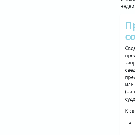
недви
П
с
Све
пре
зап
све
пре
или
(на
суд
К с