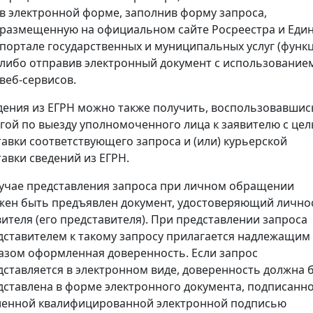
в электронной форме, заполнив форму запроса,
размещенную на официальном сайте Росреестра и Еди
портале государственных и муниципальных услуг (функц
либо отправив электронный документ с использование
веб-сервисов.
дения из ЕГРН можно также получить, воспользовавшис
угой по выезду уполномоченного лица к заявителю с це
тавки соответствующего запроса и (или) курьерской
тавки сведений из ЕГРН.
лучае представления запроса при личном обращении
жен быть предъявлен документ, удостоверяющий лично
вителя (его представителя). При представлении запроса
дставителем к такому запросу прилагается надлежащим
азом оформленная доверенность. Если запрос
дставляется в электронном виде, доверенность должна 
дставлена в форме электронного документа, подписанн
ленной квалифицированной электронной подписью