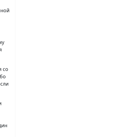
нной
му
я
я со
ибо
если
и
дин