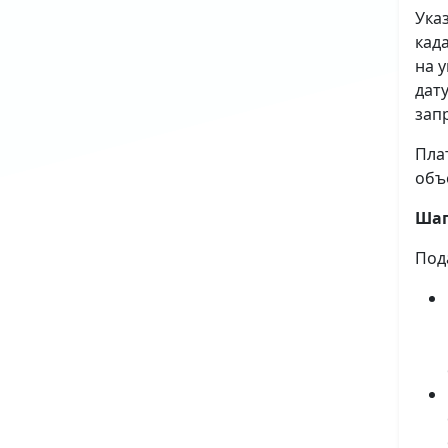
Ука
кад
на 
дат
зап
Пла
объ
Шаг
Под