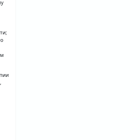
му
ти;
го
ым
опии
,