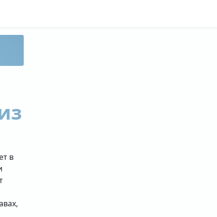
из
ет в
и
т
авах,