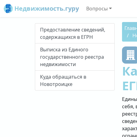
Недвижимость.гуру
Вопросы
Глав
Предоставление сведений,
Н
содержащихся в ЕГРН
Выписка из Единого
государственного реестра
недвижимости
Ка
Куда обращаться в
ЕГ
Новотроицке
Едины
себя, 
реест
сведе
харак
огран