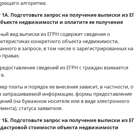
дующего алгоритма.
 1А. Подготовьте запрос на получение
выписки
из Е
объекте недвижимости и оплатите ее получение
ный вид выписки из ЕГРН содержит сведения о
актеристиках конкретного объекта недвижимости,
занного в запросе, в том числе о зарегистрированных на
 правах.
предоставление сведений из ЕГРН с граждан взимается
а.
мер платы и порядок ее внесения зависит, в частности, о
а запрашиваемой информации, формы предоставления
дений (на бумажном носителе или в виде электронного
мента), статуса заявителя.
 1Б. Подготовьте запрос на получение
выписки
из Е
адастровой стоимости объекта недвижимости