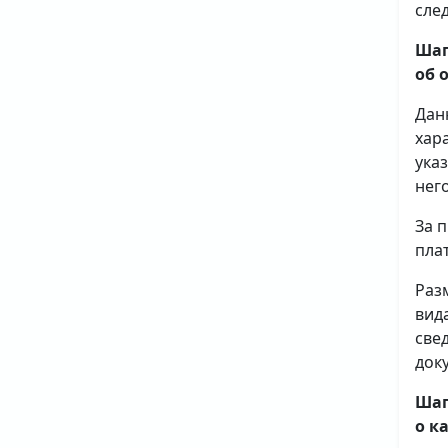
сле
Шаг
об 
Дан
хар
ука
него
За 
плат
Раз
вид
све
доку
Шаг
о к