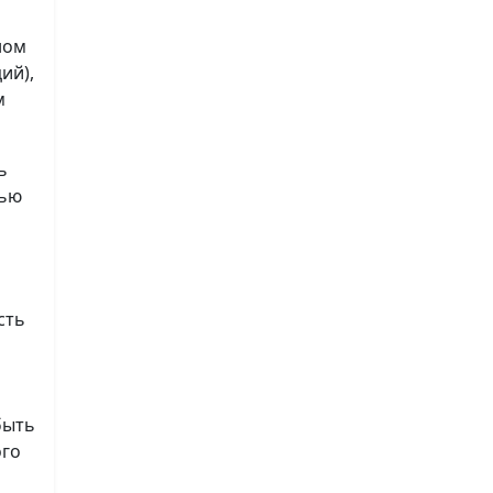
ном
ий),
м
ь
лью
сть
быть
ого