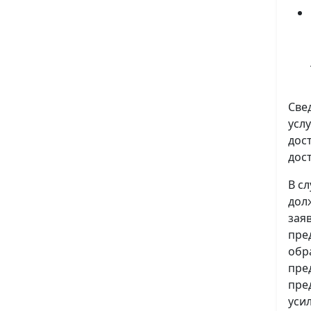
Све
усл
дос
дос
В с
дол
зая
пре
обр
пре
пре
уси