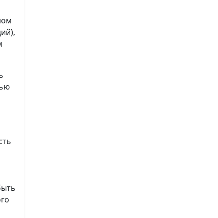
ном
ий),
м
ь
лью
сть
быть
ого