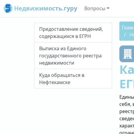
Недвижимость.гуру
Вопросы
Глав
Предоставление сведений,
Н
содержащихся в ЕГРН
Выписка из Единого
государственного реестра
недвижимости
Ка
Куда обращаться в
ЕГ
Нефтекамске
Едины
себя, 
реест
сведе
харак
огран