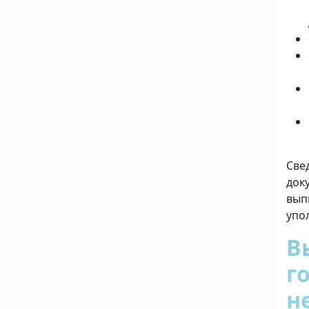
Све
док
вып
упо
В
г
н