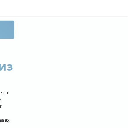
из
ет в
и
т
авах,