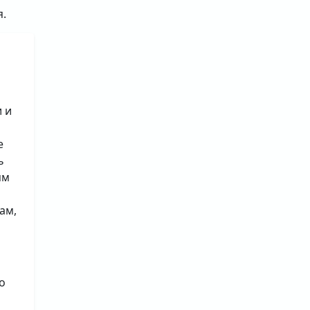
я.
 и
е
ь
ям
ам,
о