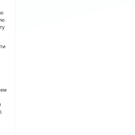
ию
ую
ту
сти
лем
я
;