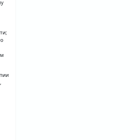
му
ти;
го
ым
опии
,