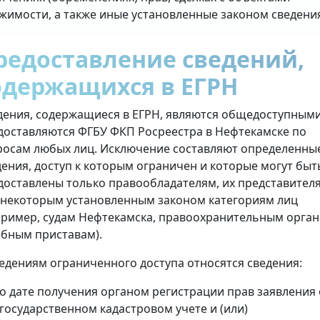
жимости, а также иные установленные законом сведени
редоставление сведений,
одержащихся в ЕГРН
дения, содержащиеся в ЕГРН, являются общедоступными
доставляются ФГБУ ФКП Росреестра в Нефтекамске по
росам любых лиц. Исключение составляют определенны
дения, доступ к которым ограничен и которые могут быт
доставлены только правообладателям, их представител
 некоторым установленным законом категориям лиц
пример, судам Нефтекамска, правоохранительным орган
ебным приставам).
ведениям ограниченного доступа относятся сведения:
о дате получения органом регистрации прав заявления 
государственном кадастровом учете и (или)