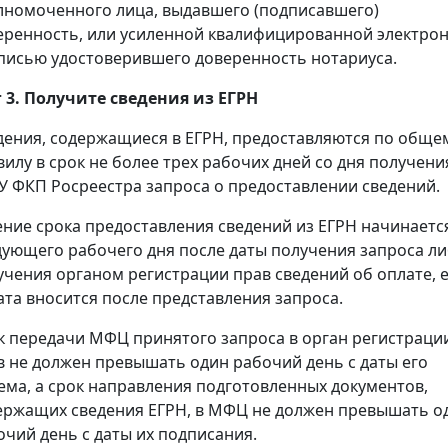
лномоченного лица, выдавшего (подписавшего)
еренность, или усиленной квалифицированной электро
писью удостоверившего доверенность нотариуса.
 3. Получите сведения из ЕГРН
дения, содержащиеся в ЕГРН, предоставляются по обще
вилу в срок не более трех рабочих дней со дня получени
У ФКП Росреестра запроса о предоставлении сведений.
ение срока предоставления сведений из ЕГРН начинаетс
дующего рабочего дня после даты получения запроса л
учения органом регистрации прав сведений об оплате, 
ата вносится после представления запроса.
к передачи МФЦ принятого запроса в орган регистраци
в не должен превышать один рабочий день с даты его
ема, а срок направления подготовленных документов,
ержащих сведения ЕГРН, в МФЦ не должен превышать о
очий день с даты их подписания.