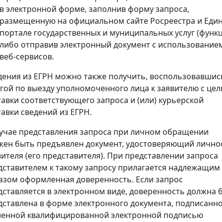
в электронной форме, заполнив форму запроса,
размещенную на официальном сайте Росреестра и Еди
портале государственных и муниципальных услуг (функц
либо отправив электронный документ с использование
веб-сервисов.
дения из ЕГРН можно также получить, воспользовавшис
угой по выезду уполномоченного лица к заявителю с це
тавки соответствующего запроса и (или) курьерской
тавки сведений из ЕГРН.
лучае представления запроса при личном обращении
жен быть предъявлен документ, удостоверяющий лично
вителя (его представителя). При представлении запроса
дставителем к такому запросу прилагается надлежащим
азом оформленная доверенность. Если запрос
дставляется в электронном виде, доверенность должна 
дставлена в форме электронного документа, подписанн
ленной квалифицированной электронной подписью