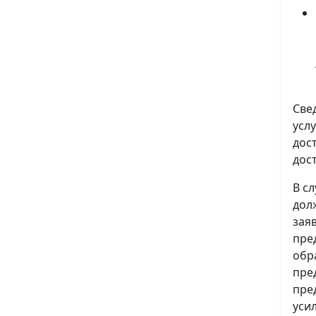
Све
усл
дос
дос
В с
дол
зая
пре
обр
пре
пре
уси