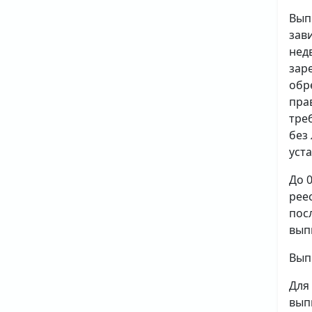
Вып
зав
нед
зар
обр
пра
тре
без
уст
До 
рее
пос
вып
Вып
Для
вып