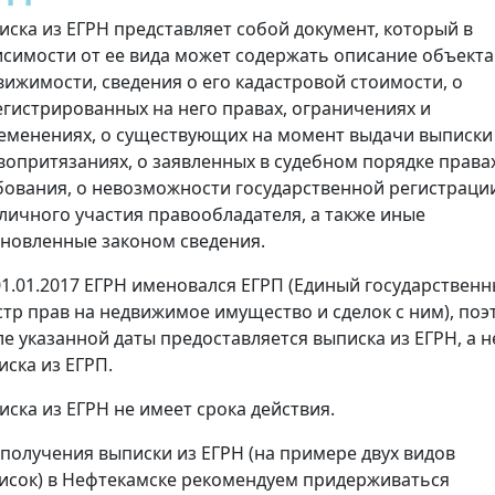
иска из ЕГРН представляет собой документ, который в
исимости от ее вида может содержать описание объекта
вижимости, сведения о его кадастровой стоимости, о
егистрированных на него правах, ограничениях и
еменениях, о существующих на момент выдачи выписки
вопритязаниях, о заявленных в судебном порядке права
бования, о невозможности государственной регистраци
 личного участия правообладателя, а также иные
ановленные законом сведения.
01.01.2017 ЕГРН именовался ЕГРП (Единый государствен
стр прав на недвижимое имущество и сделок с ним), поэ
ле указанной даты предоставляется выписка из ЕГРН, а н
иска из ЕГРП.
иска из ЕГРН не имеет срока действия.
 получения выписки из ЕГРН (на примере двух видов
исок) в Нефтекамске рекомендуем придерживаться