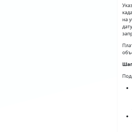
Ука
кад
на 
дат
зап
Пла
объ
Шаг
Под