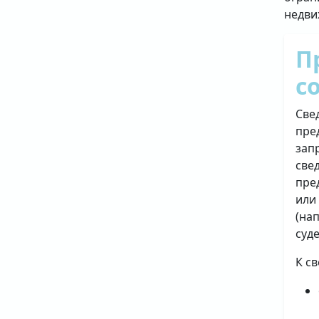
недви
П
с
Све
пре
зап
све
пре
или
(на
суд
К с