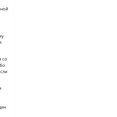
нной
му
я
я со
ибо
если
и
дин