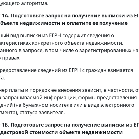
дующего алгоритма.
 1А. Подготовьте запрос на получение
выписки
из Е
объекте недвижимости и оплатите ее получение
ный вид выписки из ЕГРН содержит сведения о
актеристиках конкретного объекта недвижимости,
занного в запросе, в том числе о зарегистрированных на
 правах.
предоставление сведений из ЕГРН с граждан взимается
а.
мер платы и порядок ее внесения зависит, в частности, о
а запрашиваемой информации, формы предоставления
дений (на бумажном носителе или в виде электронного
мента), статуса заявителя.
 1Б. Подготовьте запрос на получение
выписки
из Е
адастровой стоимости объекта недвижимости