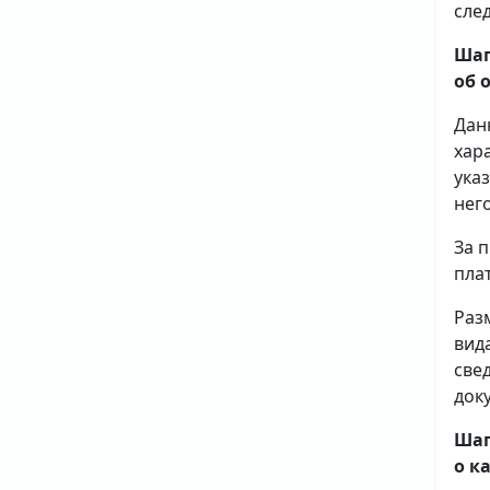
сле
Шаг
об 
Дан
хар
ука
него
За 
плат
Раз
вид
све
доку
Шаг
о к