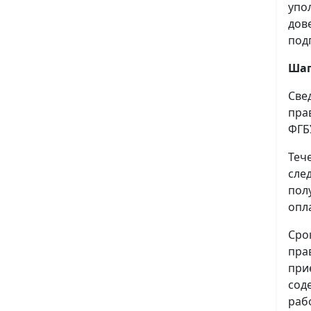
упо
дов
под
Шаг
Све
пра
ФГБ
Теч
сле
пол
опл
Сро
пра
при
сод
раб